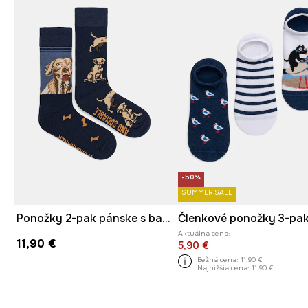
-50%
SUMMER SALE
Ponožky 2-pak pánske s bavlnou so zvieracím motívom
Aktuálna cena:
11,90 €
5,90 €
Bežná cena:
11,90 €
Najnižšia cena:
11,90 €