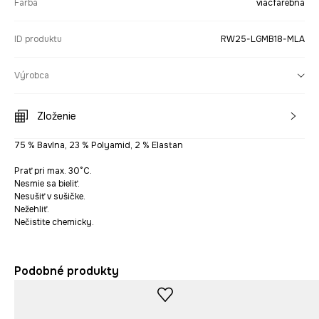
Farba
viacfarebná
ID produktu
RW25-LGMB18-MLA
Výrobca
Zloženie
75 % Bavlna, 23 % Polyamid, 2 % Elastan
Prať pri max. 30°C.
Nesmie sa bieliť.
Nesušiť v sušičke.
Nežehliť.
Nečistite chemicky.
Podobné produkty