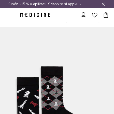
Kupón –15 % v aplikácii. Stiahnite si appku »
Doprava zadarmo od 50 €
Medicine
On
Oblečenie
Ponožky
Bavlnené ponožky (2-pack)