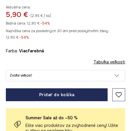
Aktuálna cena:
5,90 €
(2,95 € / ks)
Bežná cena:
12,90 €
-54%
Najnižšia cena za posledných 30 dní pred poskytnutím zľavy:
12,90 €
 -54%
Farba:
viacfarebná
Tabuľka veľkosti
Zvoľte veľkosť
Pridať do košíka
Summer Sale až do –50 %
Ešte viac produktov za zvýhodnené ceny! Užite
si zľavy na sezónne hity.