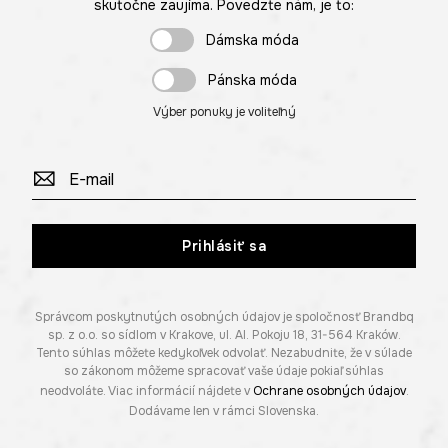
skutočne zaujíma. Povedzte nám, je to:
Dámska móda
Pánska móda
Výber ponuky je voliteľný
Prihlásiť sa
Správcom poskytnutých osobných údajov je spoločnosť Brandbq
sp. z o.o. so sídlom v Krakove, ul. Al. Pokoju 18, 31-564 Kraków.
Tento súhlas môžete kedykoľvek odvolať. Nezabudnite, že v súlade
so zákonom môžeme spracovať vaše údaje pokiaľ súhlas
neodvoláte. Viac informácií nájdete v
Ochrane osobných údajov
.
Dodávame len v rámci Slovenska.