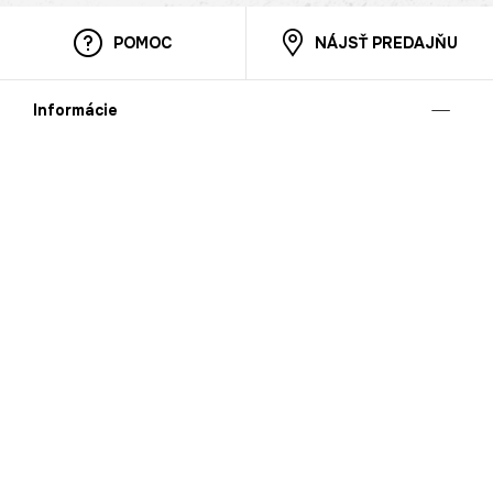
POMOC
NÁJSŤ PREDAJŇU
Informácie
O nás
Mobilná apilkácia
Pravidlá pre prezentovanie tovaru
Blog
Kontaktné údaje
Bezpečnosť
Cooperation
Kariéra