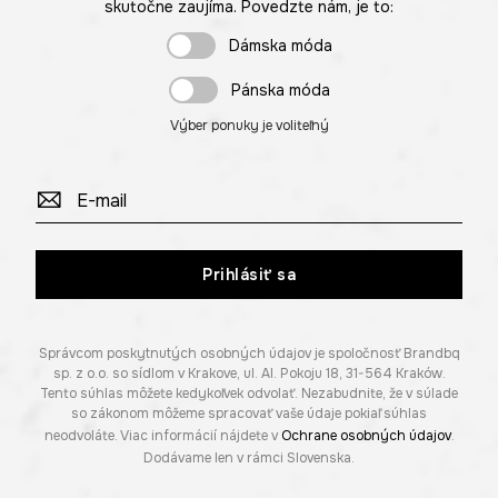
skutočne zaujíma. Povedzte nám, je to:
Dámska móda
Pánska móda
Výber ponuky je voliteľný
Prihlásiť sa
Správcom poskytnutých osobných údajov je spoločnosť Brandbq
sp. z o.o. so sídlom v Krakove, ul. Al. Pokoju 18, 31-564 Kraków.
Tento súhlas môžete kedykoľvek odvolať. Nezabudnite, že v súlade
so zákonom môžeme spracovať vaše údaje pokiaľ súhlas
neodvoláte. Viac informácií nájdete v
Ochrane osobných údajov
.
Dodávame len v rámci Slovenska.