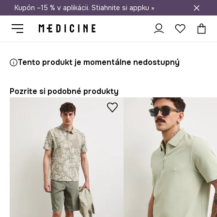
Kupón –15 % v aplikácii. Stiahnite si appku »
Doprava zadarmo od 50 €
Medicine
On
Oblečenie
Polo tričká
Tento produkt je momentálne nedostupný
Pozrite si podobné produkty