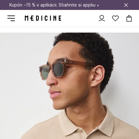
Kupón –15 % v aplikácii. Stiahnite si appku »
Doprava zadarmo od 50 €
Medicine
On
Oblečenie
Polo tričká
Polo tričko pánske s textú