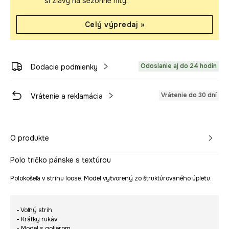
si zľavy na sezónne hity.
Celý výpredaj »
Odoslanie aj do 24 hodín
Dodacie podmienky
Vrátenie do 30 dní
Vrátenie a reklamácia
O produkte
Polo tričko pánske s textúrou
Polokošeľa v strihu loose. Model vytvorený zo štruktúrovaného úpletu.
- Voľný strih.
- Krátky rukáv.
- Model s golierom.