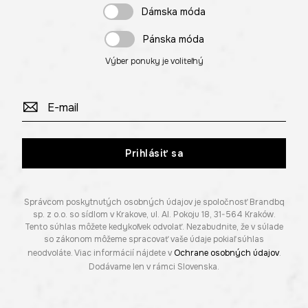
Dámska móda
Pánska móda
Výber ponuky je voliteľný
Prihlásiť sa
Správcom poskytnutých osobných údajov je spoločnosť Brandbq
sp. z o.o. so sídlom v Krakove, ul. Al. Pokoju 18, 31-564 Kraków.
Tento súhlas môžete kedykoľvek odvolať. Nezabudnite, že v súlade
so zákonom môžeme spracovať vaše údaje pokiaľ súhlas
neodvoláte. Viac informácií nájdete v
Ochrane osobných údajov
.
Dodávame len v rámci Slovenska.