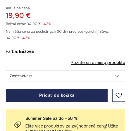
Aktuálna cena:
19,90 €
Bežná cena:
34,90 €
-42%
Najnižšia cena za posledných 30 dní pred poskytnutím zľavy:
34,90 €
 -42%
Farba:
béžová
Pozrite si rozmery produktu
Zvoľte veľkosť
Pridať do košíka
Summer Sale až do –50 %
Ešte viac produktov za zvýhodnené ceny! Užite