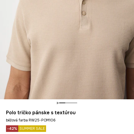
Polo tričko pánske s textúrou
béžová farba RW25-POM106
-42%
SUMMER SALE