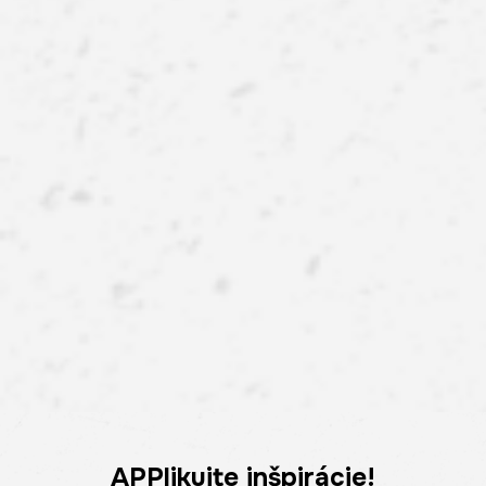
APPlikujte inšpirácie!