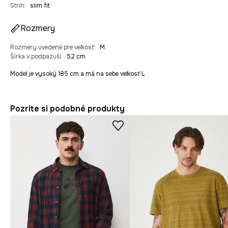
Strih
:
slim fit
Rozmery
Rozmery uvedené pre veľkosť
:
M.
Šírka v podpazuší
:
52 cm
Model je vysoký 185 cm a má na sebe veľkosť L
Pozrite si podobné produkty