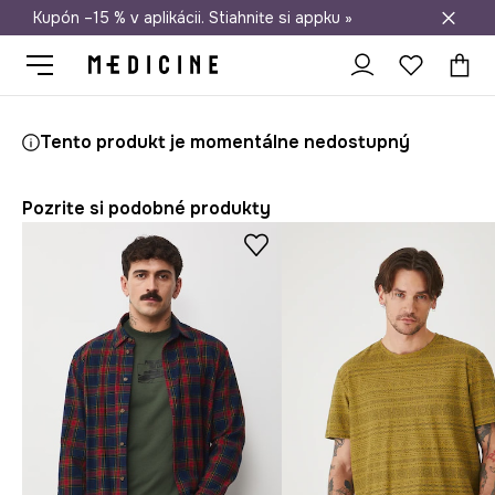
Kupón –15 % v aplikácii. Stiahnite si appku »
Doprava zadarmo od 50 €
Medicine
On
Oblečenie
Tričká
Tento produkt je momentálne nedostupný
Pozrite si podobné produkty