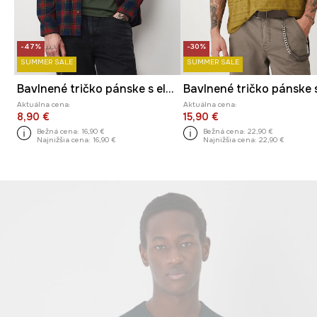
-47%
-30%
SUMMER SALE
SUMMER SALE
Bavlnené tričko pánske s elastanom a potlačou
Aktuálna cena:
Aktuálna cena:
8,90 €
15,90 €
Bežná cena:
16,90 €
Bežná cena:
22,90 €
Najnižšia cena:
16,90 €
Najnižšia cena:
22,90 €