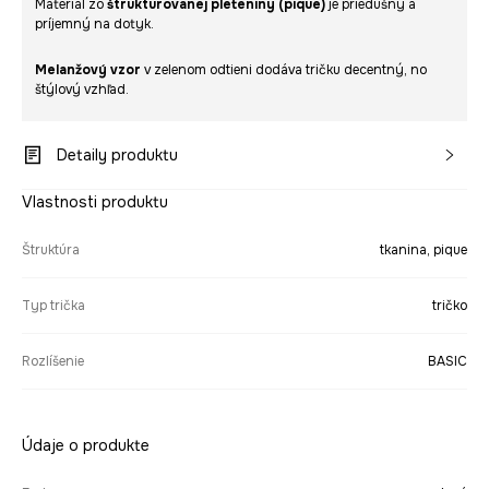
Materiál zo
štruktúrovanej pleteniny (piqué)
je priedušný a
príjemný na dotyk.
Melanžový vzor
v zelenom odtieni dodáva tričku decentný, no
štýlový vzhľad.
Detaily produktu
Vlastnosti produktu
Štruktúra
tkanina, pique
Typ trička
tričko
Rozlíšenie
BASIC
Údaje o produkte