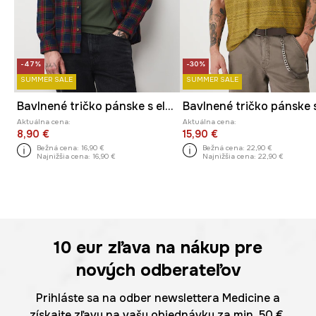
-47%
-30%
SUMMER SALE
SUMMER SALE
Bavlnené tričko pánske s elastanom a potlačou
Aktuálna cena:
Aktuálna cena:
8,90 €
15,90 €
Bežná cena:
16,90 €
Bežná cena:
22,90 €
Najnižšia cena:
16,90 €
Najnižšia cena:
22,90 €
10 eur
zľava na nákup pre
nových odberateľov
Prihláste sa na odber newslettera Medicine a
získajte zľavu na vašu objednávku za min. 50 €.