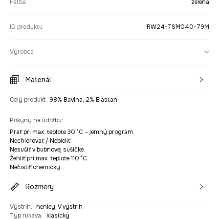
Farba
zelená
ID produktu
RW24-TSM040-79M
Výrobca
Materiál
Celý produkt
:
98% Bavlna, 2% Elastan
Pokyny na údržbu
:
Prať pri max. teplote 30 °C – jemný program.
Nechlórovať / Nebieliť.
Nesušiť v bubnovej sušičke.
Žehliť pri max. teplote 110 °C.
Nečistiť chemicky.
Rozmery
Výstrih
:
henley, V výstrih
Typ rukáva
:
klasický