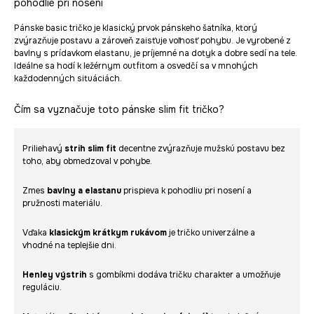
pohodlie pri nosení
Pánske basic tričko je klasický prvok pánskeho šatníka, ktorý
zvýrazňuje postavu a zároveň zaisťuje voľnosť pohybu. Je vyrobené z
bavlny s prídavkom elastanu, je príjemné na dotyk a dobre sedí na tele.
Ideálne sa hodí k ležérnym outfitom a osvedčí sa v mnohých
každodenných situáciách.
Čím sa vyznačuje toto pánske slim fit tričko?
Priliehavý
strih slim fit
decentne zvýrazňuje mužskú postavu bez
toho, aby obmedzoval v pohybe.
Zmes
bavlny a elastanu
prispieva k pohodliu pri nosení a
pružnosti materiálu.
Vďaka
klasickým krátkym rukávom
je tričko univerzálne a
vhodné na teplejšie dni.
Henley výstrih
s gombíkmi dodáva tričku charakter a umožňuje
reguláciu.