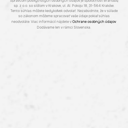
Správcom poskytnutých osobných údajov je spoločnosť Brandbq
sp. z o.o. so sídlom v Krakove, ul. Al. Pokoju 18, 31-564 Kraków.
Tento súhlas môžete kedykoľvek odvolať. Nezabudnite, že v súlade
so zákonom môžeme spracovať vaše údaje pokiaľ súhlas
neodvoláte. Viac informácií nájdete v
Ochrane osobných údajov
.
Dodávame len v rámci Slovenska.