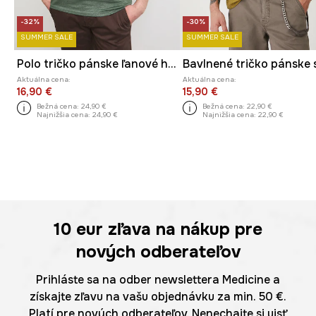
-32%
-30%
SUMMER SALE
SUMMER SALE
Polo tričko pánske ľanové hladké
Aktuálna cena:
Aktuálna cena:
16,90 €
15,90 €
Bežná cena:
24,90 €
Bežná cena:
22,90 €
Najnižšia cena:
24,90 €
Najnižšia cena:
22,90 €
10 eur
zľava na nákup pre
nových odberateľov
Prihláste sa na odber newslettera Medicine a
získajte zľavu na vašu objednávku za min. 50 €.
Platí pre nových odberateľov. Nenechajte si ujsť