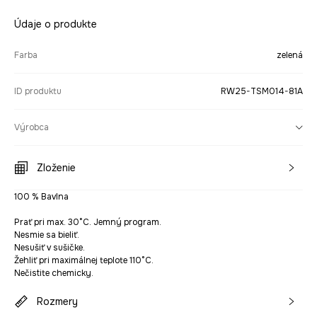
Údaje o produkte
Farba
zelená
ID produktu
RW25-TSM014-81A
Výrobca
Zloženie
100 % Bavlna
Prať pri max. 30°C. Jemný program.
Nesmie sa bieliť.
Nesušiť v sušičke.
Žehliť pri maximálnej teplote 110°C.
Nečistite chemicky.
Rozmery