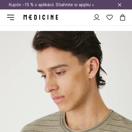
Kupón –15 % v aplikácii. Stiahnite si appku »
Doprava zadarmo od 50 €
Medicine
On
Oblečenie
Tričká
Bavlnené tričko pánske pruho