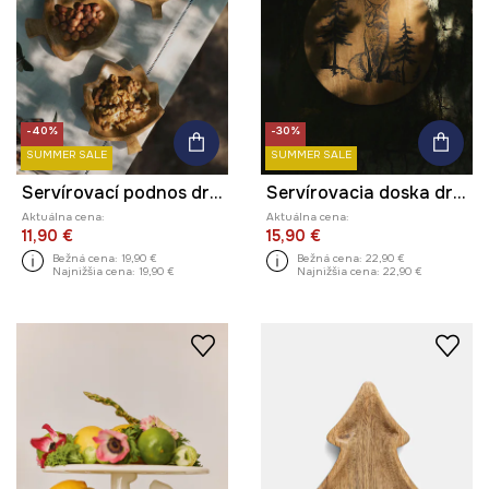
-40%
-30%
SUMMER SALE
SUMMER SALE
Servírovací podnos drevená (3-pack)
Servírovacia doska drevené s gravírovaním
Aktuálna cena:
Aktuálna cena:
11,90 €
15,90 €
Bežná cena:
19,90 €
Bežná cena:
22,90 €
Najnižšia cena:
19,90 €
Najnižšia cena:
22,90 €