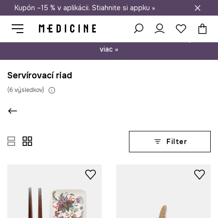
Kupón –15 % v aplikácii. Stiahnite si appku »
Doprava zadarmo od 50 €
Psst… máme pre vás kupón –15 % na nezľavnené produkty. Zistite
viac »
Servírovací riad
(
6
výsledkov
)
Filter