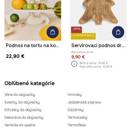
-37%
SUMMER SALE
Podnos na tortu na koláče vyrobený z porcelánu
Servírovací podnos drevený - vianočný stromček
Aktuálna cena:
22,90 €
9,90 €
Bežná cena:
15,90 €
Najnižšia cena:
15,90 €
Obľúbené kategórie
Vône do obývačky
Hrnčeky
Sviečky do obývačky
Jedálenská súprava
Difuzéry do obývačky
Dáždniky
Dekorácie do obývačky
Termotašky
Vankúše do spálne
Termofľaše