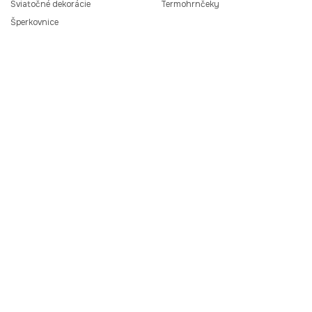
Sviatočné dekorácie
Termohrnčeky
Šperkovnice