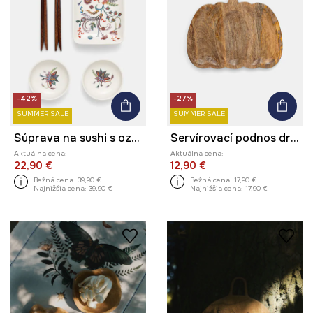
-42%
-27%
SUMMER SALE
SUMMER SALE
Súprava na sushi s ozdobným vzorom
Servírovací podnos drevená - tekvica
Aktuálna cena:
Aktuálna cena:
22,90 €
12,90 €
Bežná cena:
39,90 €
Bežná cena:
17,90 €
Najnižšia cena:
39,90 €
Najnižšia cena:
17,90 €