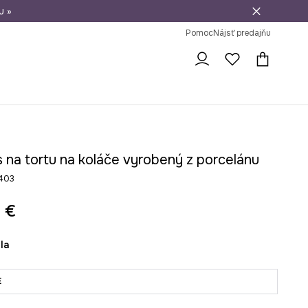
u »
vrátenie tovaru
Pomoc
Nájsť predajňu
 na tortu na koláče vyrobený z porcelánu
403
 €
ela
E