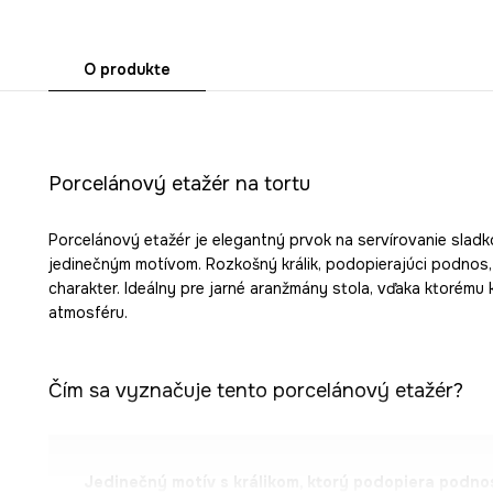
O produkte
Porcelánový etažér na tortu
Porcelánový etažér je elegantný prvok na servírovanie sladk
jedinečným motívom. Rozkošný králik, podopierajúci podno
charakter. Ideálny pre jarné aranžmány stola, vďaka ktorému
atmosféru.
Čím sa vyznačuje tento porcelánový etažér?
Jedinečný motív s králikom, ktorý podopiera podno