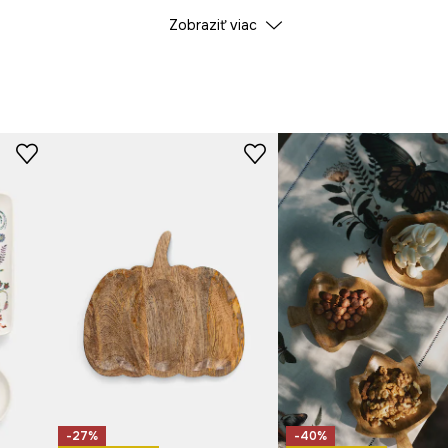
Zobraziť viac
Výrobca
čomu vyzerá
áčov, dezertov a
ú údržbu čistoty.
sladkostí pri každej
-27%
-40%