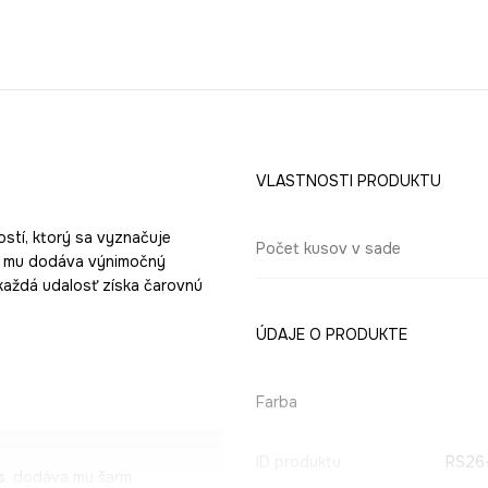
VLASTNOSTI PRODUKTU
ostí, ktorý sa vyznačuje
Počet kusov v sade
s, mu dodáva výnimočný
 každá udalosť získa čarovnú
ÚDAJE O PRODUKTE
Farba
ID produktu
RS26
s
, dodáva mu šarm.