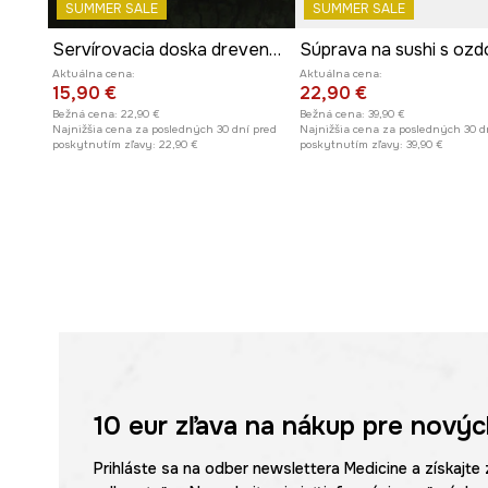
SUMMER SALE
SUMMER SALE
Servírovacia doska drevené s gravírovaním
Aktuálna cena:
Aktuálna cena:
15,90 €
22,90 €
Bežná cena:
22,90 €
Bežná cena:
39,90 €
Najnižšia cena za posledných 30 dní pred
Najnižšia cena za posledných 30 d
poskytnutím zľavy:
22,90 €
poskytnutím zľavy:
39,90 €
10 eur
zľava na nákup pre novýc
Prihláste sa na odber newslettera Medicine a získajte 