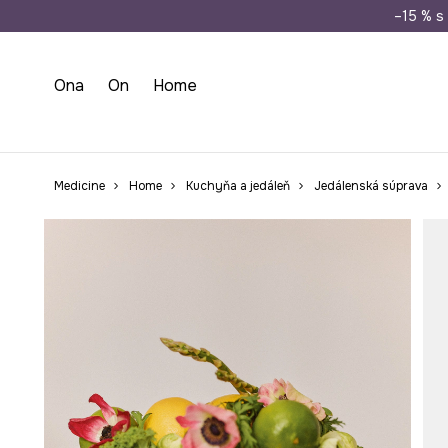
Doprava zada
–15 % s 
Ona
On
Home
Medicine
Home
Kuchyňa a jedáleň
Jedálenská súprava