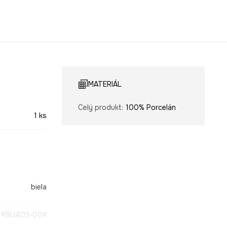
MATERIÁL
Celý produkt
:
100% Porcelán
1 ks
biela
-KBU403-00X