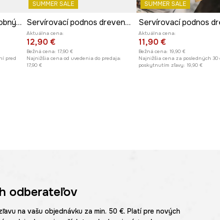
SUMMER SALE
SUMMER SALE
Súprava na sushi s ozdobným vzorom
Servírovací podnos drevená - tekvica
Aktuálna cena:
Aktuálna cena:
12,90 €
11,90 €
Bežná cena:
17,90 €
Bežná cena:
19,90 €
ní pred
Najnižšia cena od uvedenia do predaja:
Najnižšia cena za posledných 30 
17,90 €
poskytnutím zľavy:
19,90 €
h odberateľov
zľavu na vašu objednávku za min. 50 €. Platí pre nových