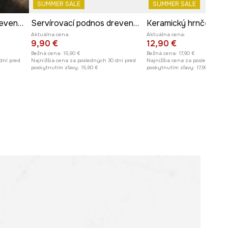
SUMMER SALE
SUMMER SALE
Servírovací podnos drevená (3-pack)
Servírovací podnos drevený - vianočný stromček
Aktuálna cena:
Aktuálna cena:
9,90 €
12,90 €
Bežná cena:
15,90 €
Bežná cena:
17,90 €
dní pred
Najnižšia cena za posledných 30 dní pred
Najnižšia cena za posledných 30
poskytnutím zľavy:
15,90 €
poskytnutím zľavy:
17,90 €