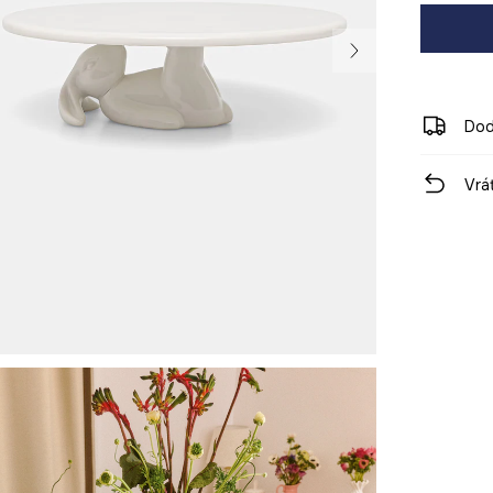
Dod
Vrá