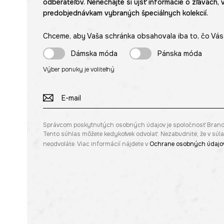
odberateľov. Nenechajte si ujsť informácie o zľavách, 
predobjednávkam vybraných špeciálnych kolekcií.
Chceme, aby Vaša schránka obsahovala iba to, čo Vás 
Dámska móda
Pánska móda
Výber ponuky je voliteľný
Správcom poskytnutých osobných údajov je spoločnosť Brandbq s
Tento súhlas môžete kedykoľvek odvolať. Nezabudnite, že v sú
neodvoláte. Viac informácií nájdete v
Ochrane osobných údajo