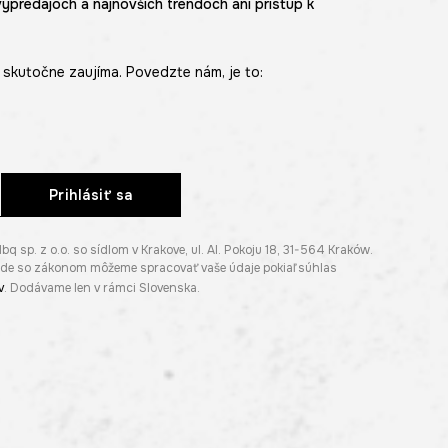
výpredajoch a najnovších trendoch ani prístup k
skutočne zaujíma. Povedzte nám, je to:
Prihlásiť sa
p. z o.o. so sídlom v Krakove, ul. Al. Pokoju 18, 31-564 Kraków.
lade so zákonom môžeme spracovať vaše údaje pokiaľ súhlas
v
. Dodávame len v rámci Slovenska.