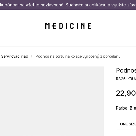
rmo od 50 €
kupónom na všetko nezľavnené. Stiahnite si aplikáciu a využite zľav
Odoslanie aj do 24 hodín
30 dní na 
Servírovací riad
Podnos na tortu na koláče vyrobený z porcelánu
Podnos
RS26-KBU
22,90
Farba:
bi
ONE SIZ