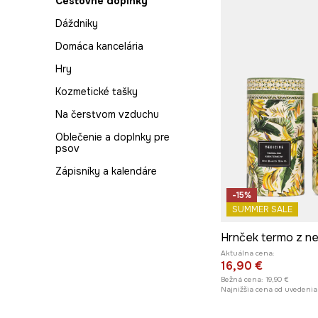
Cestovné doplnky
obývačky
Termofľaše a hrnčeky
Dáždniky
Vône
Textil
Domáca kancelária
Koberce
Hry
Kozmetické tašky
Na čerstvom vzduchu
Oblečenie a doplnky pre
psov
Zápisníky a kalendáre
-15%
SUMMER SALE
Aktuálna cena:
16,90 €
Bežná cena:
19,90 €
Najnižšia cena od uvedenia