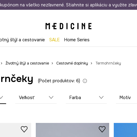
rmo od 50 €
kupónom na všetko nezľavnené. Stiahnite si aplikáciu a využite zľav
Odoslanie aj do 24 hodín
30 dní na 
otný štýl a cestovanie
SALE
Home Series
Životný štýl a cestovanie
Cestovné doplnky
Termohrnčeky
rnčeky
Počet produktov: 6
Veľkosť
Farba
Motív