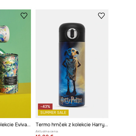
-43%
SUMMER SALE
Termo hrnček z kolekcie Eviva L'arte 480 ml
Termo hrnček z kolekcie Harry Potter
Aktuálna cena: