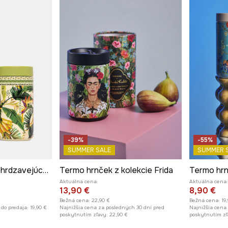
-39%
-55%
SUMMER SALE
SUMMER 
Hrnček termo z nehrdzavejúcej ocele 480 ml
Termo hrnček z kolekcie Frida
Aktuálna cena:
Aktuálna cena:
13,90 €
8,90 €
Bežná cena:
22,90 €
Bežná cena:
19
 do predaja:
19,90 €
Najnižšia cena za posledných 30 dní pred
Najnižšia cena
poskytnutím zľavy:
22,90 €
poskytnutím zľ