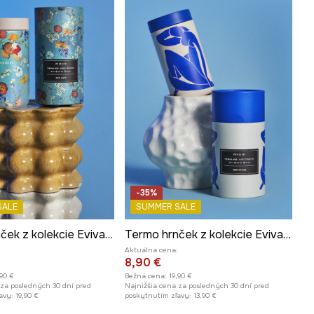
-35%
SALE
SUMMER SALE
Termo hrnček z kolekcie Eviva L'arte
Termo hrnček z kolekcie Eviva L'arte 480 ml
Aktuálna cena:
8,90 €
,90 €
Bežná cena:
19,90 €
 za posledných 30 dní pred
Najnižšia cena za posledných 30 dní pred
avy:
19,90 €
poskytnutím zľavy:
13,90 €