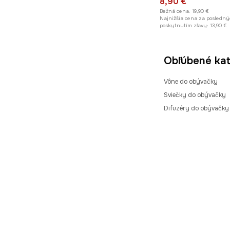
8,90 €
Bežná cena:
19,90 €
Najnižšia cena za posledný
poskytnutím zľavy:
13,90 €
Obľúbené kat
Vône do obývačky
Sviečky do obývačky
Difuzéry do obývačky