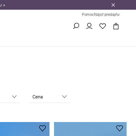
u »
vrátenie tovaru
Pomoc
Nájsť predajňu
Cena