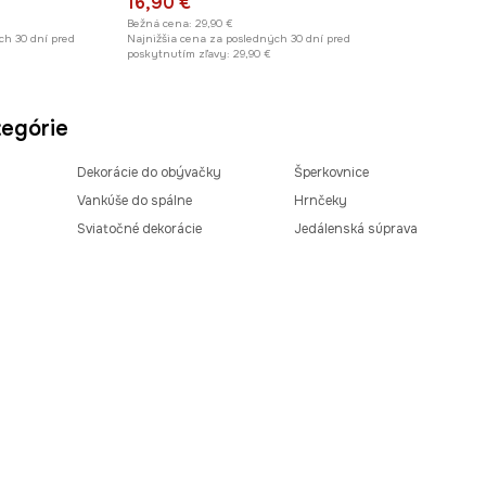
16,90 €
Bežná cena:
29,90 €
ch 30 dní pred
Najnižšia cena za posledných 30 dní pred
poskytnutím zľavy:
29,90 €
egórie
Dekorácie do obývačky
Šperkovnice
Vankúše do spálne
Hrnčeky
Sviatočné dekorácie
Jedálenská súprava