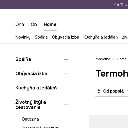
Doprava zada
–15 % s 
Ona
On
Home
Novinky
Spálňa
Obývacia izba
Kuchyňa a jedáleň
Živ
Spálňa
Medicine
Home
Termoh
Deky a plédy do spálne
Obývacia izba
Posteľné obliečky
Dekorácie
Kuchyňa a jedáleň
Šperkovnice a
Od populárnych
organizéry na šperky
Deky a plédy do
obývačky
Hrnčeky a šálky
Životný štýl a
Vankúše a návleky do
cestovanie
spálne
Organizéry na šperky
Jedálenská súprava
Skladovanie v obývačke
Príslušenstvo
Batožina
Vankúše a návleky do
Skladovanie v kuchyni