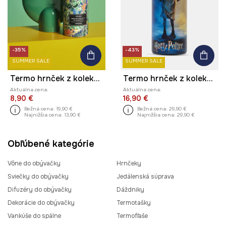
-35%
-43%
SUMMER SALE
SUMMER SALE
Termo hrnček z kolekcie Eviva L'arte 480 ml
Termo hrnček z kolekcie Harry Potter
Aktuálna cena:
Aktuálna cena:
8,90 €
16,90 €
Bežná cena:
19,90 €
Bežná cena:
29,90 €
Najnižšia cena:
13,90 €
Najnižšia cena:
29,90 €
Obľúbené kategórie
Vône do obývačky
Hrnčeky
Sviečky do obývačky
Jedálenská súprava
Difuzéry do obývačky
Dáždniky
Dekorácie do obývačky
Termotašky
Vankúše do spálne
Termofľaše