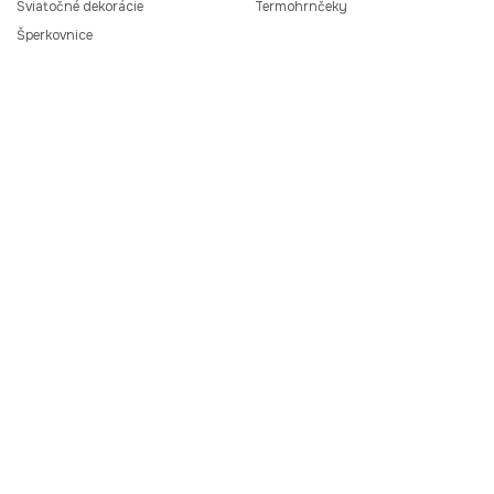
Sviatočné dekorácie
Termohrnčeky
Šperkovnice