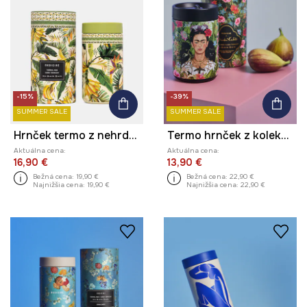
-15%
-39%
SUMMER SALE
SUMMER SALE
Hrnček termo z nehrdzavejúcej ocele 480 ml
Termo hrnček z kolekcie Frida
Aktuálna cena:
Aktuálna cena:
16,90 €
13,90 €
Bežná cena:
19,90 €
Bežná cena:
22,90 €
Najnižšia cena:
19,90 €
Najnižšia cena:
22,90 €