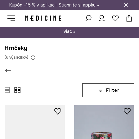
Kupón –15 % v aplikácii. Stiahnite si appku »
Doprava zadarmo od 50 €
Psst… máme pre vás kupón –15 % na nezľavnené produkty. Zistite
viac »
Hrnčeky
(
6
výsledkov
)
Filter