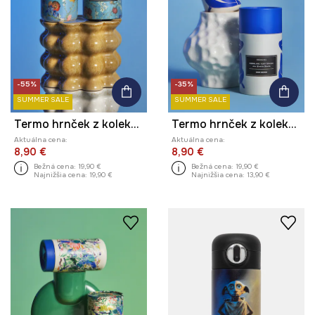
-55%
-35%
SUMMER SALE
SUMMER SALE
Termo hrnček z kolekcie Eviva L'arte
Termo hrnček z kolekcie Eviva L'arte 480 ml
Aktuálna cena:
Aktuálna cena:
8,90 €
8,90 €
Bežná cena:
19,90 €
Bežná cena:
19,90 €
Najnižšia cena:
19,90 €
Najnižšia cena:
13,90 €