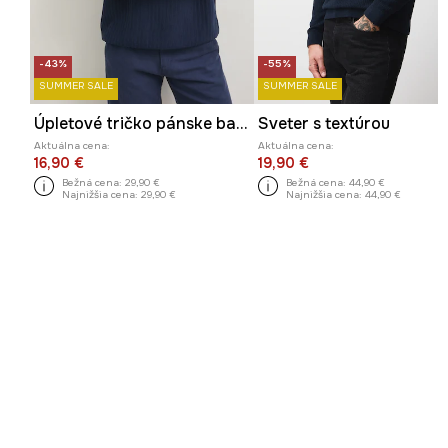
-43%
-55%
SUMMER SALE
SUMMER SALE
Úpletové tričko pánske bavlnené
Sveter s textúrou
Aktuálna cena:
Aktuálna cena:
16,90 €
19,90 €
Bežná cena:
29,90 €
Bežná cena:
44,90 €
Najnižšia cena:
29,90 €
Najnižšia cena:
44,90 €