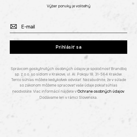
Výber ponuky je voliteľný
Prihlásiť sa
Správcom poskytnutých osobných údajov je spoločnosť Brandbq
sp. z o.o. so sídlom v Krakove, ul. Al. Pokoju 18, 31-564 Kraków.
Tento súhlas môžete kedykoľvek odvolať. Nezabudnite, že v súlade
so zákonom môžeme spracovať vaše údaje pokiaľ súhlas
neodvoláte. Viac informácií nájdete v
Ochrane osobných údajov
.
Dodávame len v rámci Slovenska.