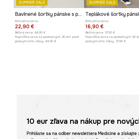
SUMMER SALE
SUMMER SALE
Bavlnené šortky pánske s praným efektom béžová farba
Aktuálna cena:
Aktuálna cena:
22,90 €
16,90 €
Bežná cena:
44,90 €
Bežná cena:
37,90 €
Najnižšia cena za posledných 30 dní pred
Najnižšia cena za posledných 30 d
poskytnutím zľavy:
44,90 €
poskytnutím zľavy:
37,90 €
10 eur
zľava na nákup pre novýc
Prihláste sa na odber newslettera Medicine a získajte 