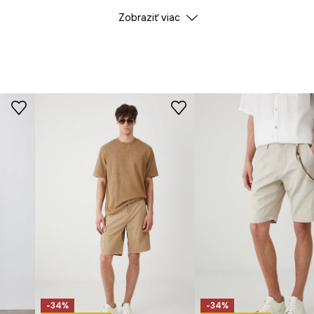
Zobraziť viac
ID produktu
RS25
Výrobca
-34%
-34%