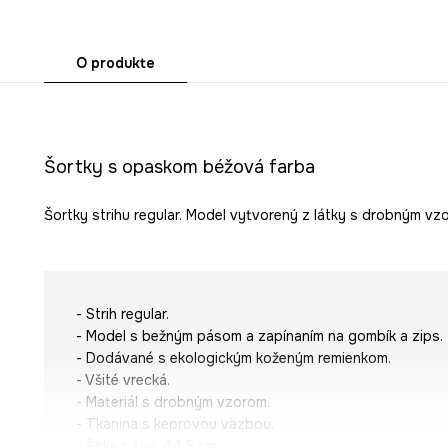
O produkte
Šortky s opaskom béžová farba
Šortky strihu regular. Model vytvorený z látky s drobným vz
- Strih regular.
- Model s bežným pásom a zapínaním na gombík a zips.
- Dodávané s ekologickým koženým remienkom.
- Všité vrecká.
- Materiál s drobným vzorom.
- Tkanina s keprovou väzbou.
- Šírka pása: 44,5 cm.