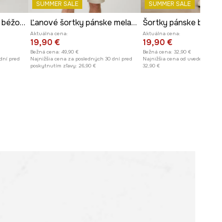
SUMMER SALE
SUMMER SALE
Ľanové šortky pánske béžová farba
Ľanové šortky pánske melanžové béžová farba
Aktuálna cena:
Aktuálna cena:
19,90 €
19,90 €
Bežná cena:
49,90 €
Bežná cena:
32,90 €
dní pred
Najnižšia cena za posledných 30 dní pred
Najnižšia cena od uvedenia do p
poskytnutím zľavy:
26,90 €
32,90 €