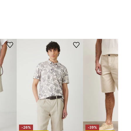
-SZM070-08A
ROZMERY
Model je vysoký 188 cm a má na
sebe veľkosť L
Pozrite si rozmery produktu
-26%
-39%