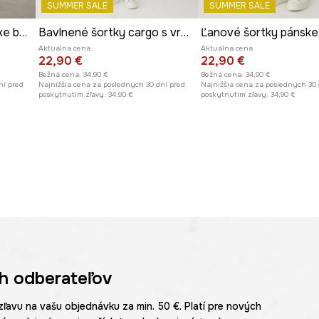
SUMMER SALE
SUMMER SALE
Teplákové šortky pánske bavlnené
Bavlnené šortky cargo s vreckami béžová farba
Aktuálna cena:
Aktuálna cena:
22,90 €
22,90 €
Bežná cena:
34,90 €
Bežná cena:
34,90 €
ní pred
Najnižšia cena za posledných 30 dní pred
Najnižšia cena za posledných 30 
poskytnutím zľavy:
34,90 €
poskytnutím zľavy:
34,90 €
h odberateľov
zľavu na vašu objednávku za min. 50 €. Platí pre nových