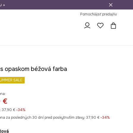
u »
vrátenie tovaru
Pomoc
Nájsť predajňu
 s opaskom béžová farba
UMMER SALE
ena:
 €
:
37,90 €
-34%
ena za posledných 30 dní pred poskytnutím zľavy:
37,90 €
 -34%
éžová