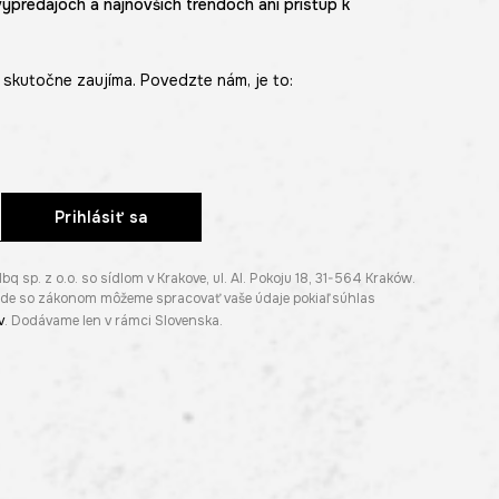
výpredajoch a najnovších trendoch ani prístup k
skutočne zaujíma. Povedzte nám, je to:
Prihlásiť sa
p. z o.o. so sídlom v Krakove, ul. Al. Pokoju 18, 31-564 Kraków.
lade so zákonom môžeme spracovať vaše údaje pokiaľ súhlas
v
. Dodávame len v rámci Slovenska.