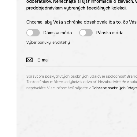
odberateľov. Nenechajte si ujsť informácie o zľavách, 
predobjednávkam vybraných špeciálnych kolekcií.
Chceme, aby Vaša schránka obsahovala iba to, čo Vás 
Dámska móda
Pánska móda
Výber ponuky je voliteľný
Správcom poskytnutých osobných údajov je spoločnosť Brandbq s
Tento súhlas môžete kedykoľvek odvolať. Nezabudnite, že v sú
neodvoláte. Viac informácií nájdete v
Ochrane osobných údajo