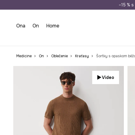
Doprava zada
–15 % s 
Ona
On
Home
Medicine
On
Oblečenie
Kraťasy
Šortky s opaskom béž
Video