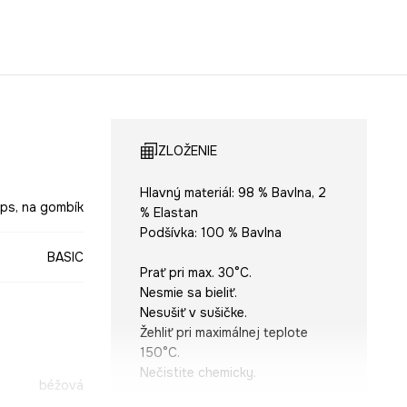
ZLOŽENIE
Hlavný materiál: 98 % Bavlna, 2
ips, na gombík
% Elastan
Podšívka: 100 % Bavlna
BASIC
Prať pri max. 30°C.
Nesmie sa bieliť.
Nesušiť v sušičke.
Žehliť pri maximálnej teplote
150°C.
Nečistite chemicky.
béžová