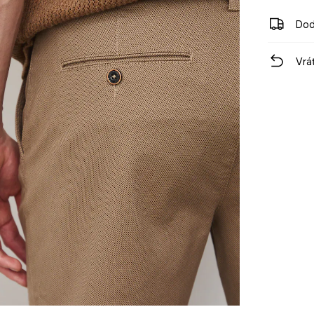
Dod
Vrá