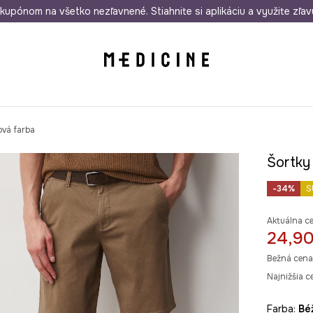
rmo od 50 €
kupónom na všetko nezľavnené. Stiahnite si aplikáciu a využite zľav
Odoslanie aj do 24 hodín
30 dní na 
ová farba
Šortky
-34%
S
Aktuálna c
24,90
Bežná cena
Najnižšia c
Farba:
b