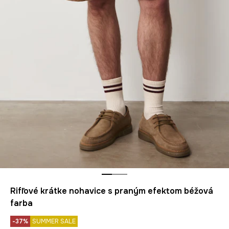
Rifľové krátke nohavice s praným efektom béžová
farba
-37%
SUMMER SALE