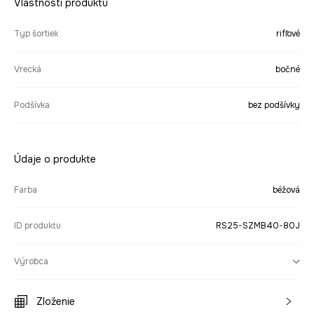
Vlastnosti produktu
Typ šortiek
rifľové
Vrecká
bočné
Podšívka
bez podšívky
Údaje o produkte
Farba
béžová
ID produktu
RS25-SZMB40-80J
Výrobca
Zloženie