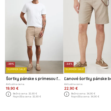
-39%
-34%
SUMMER SALE
SUMMER SALE
Šortky pánske s prímesou ľanu z melanžového materiálu
Aktuálna cena:
Aktuálna cena:
19,90 €
22,90 €
Bežná cena:
32,90 €
Bežná cena:
34,90 €
Najnižšia cena:
32,90 €
Najnižšia cena:
34,90 €