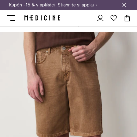
Kupón –15 % v aplikácii. Stiahnite si appku »
Doprava zadarmo od 50 €
Medicine
On
Oblečenie
Kraťasy