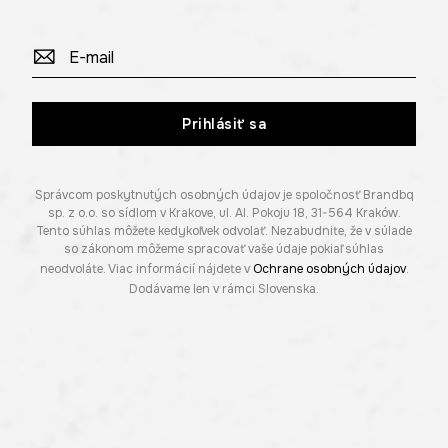
Prihlásiť sa
Správcom poskytnutých osobných údajov je spoločnosť Brandbq
sp. z o.o. so sídlom v Krakove, ul. Al. Pokoju 18, 31-564 Kraków.
Tento súhlas môžete kedykoľvek odvolať. Nezabudnite, že v súlade
so zákonom môžeme spracovať vaše údaje pokiaľ súhlas
neodvoláte. Viac informácií nájdete v
Ochrane osobných údajov
.
Dodávame len v rámci Slovenska.