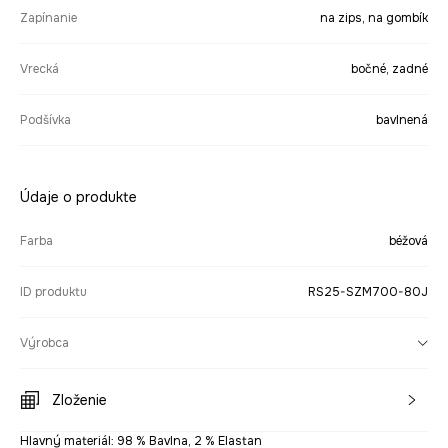
Zapínanie
na zips, na gombík
Vrecká
bočné, zadné
Podšívka
bavlnená
Údaje o produkte
Farba
béžová
ID produktu
RS25-SZM700-80J
Výrobca
Zloženie
Hlavný materiál: 98 % Bavlna, 2 % Elastan