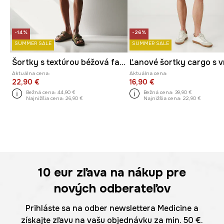
-14%
-26%
SUMMER SALE
SUMMER SALE
Šortky s textúrou béžová farba
Aktuálna cena:
Aktuálna cena:
22,90 €
16,90 €
Bežná cena:
44,90 €
Bežná cena:
39,90 €
Najnižšia cena:
26,90 €
Najnižšia cena:
22,90 €
10 eur
zľava na nákup pre
nových odberateľov
Prihláste sa na odber newslettera Medicine a
získajte zľavu na vašu objednávku za min. 50 €.