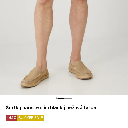
Šortky pánske slim hladký béžová farba
-42%
SUMMER SALE