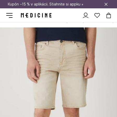
Kupón –15 % v aplikácii. Stiahnite si appku »
Doprava zadarmo od 50 €
Medicine
On
Oblečenie
Kraťasy