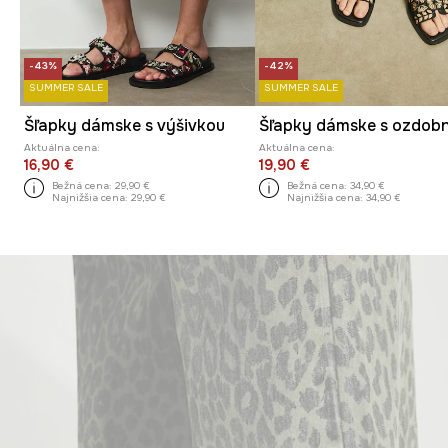
-43%
-42%
SUMMER SALE
SUMMER SALE
Šľapky dámske s výšivkou
Aktuálna cena:
Aktuálna cena:
16,90 €
19,90 €
Bežná cena:
29,90 €
Bežná cena:
34,90 €
Najnižšia cena:
29,90 €
Najnižšia cena:
34,90 €