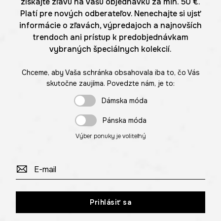
získajte zľavu na vašu objednávku za min. 50 €.
Platí pre nových odberateľov. Nenechajte si ujsť
informácie o zľavách, výpredajoch a najnovších
trendoch ani prístup k predobjednávkam
vybraných špeciálnych kolekcií.
Chceme, aby Vaša schránka obsahovala iba to, čo Vás
skutočne zaujíma. Povedzte nám, je to:
Dámska móda
Pánska móda
Výber ponuky je voliteľný
Prihlásiť sa