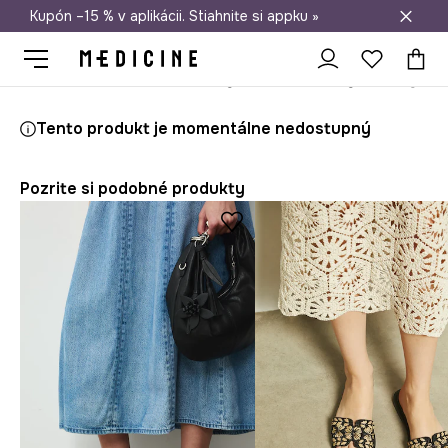
Kupón –15 % v aplikácii. Stiahnite si appku »
Doprava zadarmo od 50 €
Medicine
Ona
Obuv
Šľapky a sandále
Šľapky
Tento produkt je momentálne nedostupný
Pozrite si podobné produkty