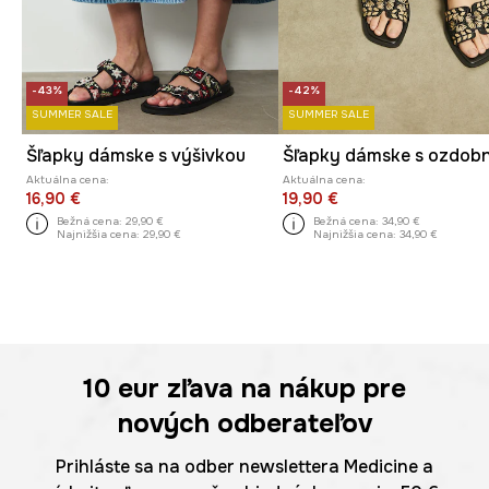
-43%
-42%
SUMMER SALE
SUMMER SALE
Šľapky dámske s výšivkou
Aktuálna cena:
Aktuálna cena:
16,90 €
19,90 €
Bežná cena:
29,90 €
Bežná cena:
34,90 €
Najnižšia cena:
29,90 €
Najnižšia cena:
34,90 €
10 eur
zľava na nákup pre
nových odberateľov
Prihláste sa na odber newslettera Medicine a