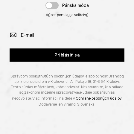
Pánska móda
Výber ponuky je voliteľný
Prihlásiť sa
Správcom poskytnutých osobných údajov je spoločnosť Brandbq
sp. z o.o. so sídlom v Krakove, ul. Al. Pokoju 18, 31-564 Kraków.
Tento súhlas môžete kedykoľvek odvolať. Nezabudnite, že v súlade
so zákonom môžeme spracovať vaše údaje pokiaľ súhlas
neodvoláte. Viac informácií nájdete v
Ochrane osobných údajov
.
Dodávame len v rámci Slovenska.