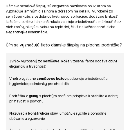
Dámske semišové šľapky sú elegantná nazúvacia obuv, ktorá sa
vyznačuje jemným dizajnom a dôrazom na detaily. Vyrobené zo
semišovej kože, s ozdobnou kvetinovou aplikáciou, dodávajú ľahkosť
každému outfitu. Ich konštrukcia zaisťuje priedušnosť a mäkkosť, čo z
nich robí vynikajúcu voľbu na teplé dni, či už na každodenné, alebo
elegantnejšie kombinácie.
Čím sa vyznačujú tieto dámske šľapky na plochej podrážke?
Zvršok vyrobený zo
semišovej kože
v zelenej farbe dodáva obuvi
eleganciu a trvácnosť.
Vnútro vystlané
semišovou kožou
podporuje priedušnosť a
hygienické podmienky pre chodidlá.
Podrážka z
gumy
s plochým profilom prispieva k stabilite a dobrej
priľnavosti k povrchu.
Nazúvacia konštrukcia
obuvi umožňuje rýchle a pohodlné
obúvanie a vyzúvanie.