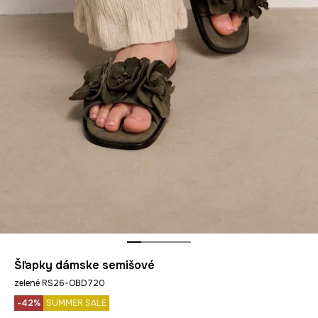
Šľapky dámske semišové
zelené RS26-OBD720
-42%
SUMMER SALE