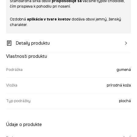
Štandardná šírka obuvi
prispôsobuje sa
väčšine typov chodidiel,
čím prispieva k pohodliu pri nosení.
Ozdobná
aplikácia v tvare kvetov
dodáva obuvi jemný, ženský
charakter.
Detaily produktu
Vlastnosti produktu
Podrážka
gumená
Vložka
prírodná koža
Typ podrážky
plochá
Údaje o produkte