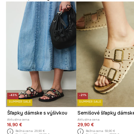
-43%
-21%
SUMMER SALE
SUMMER SALE
Šľapky dámske s výšivkou
Aktuálna cena:
Aktuálna cena:
16,90 €
29,90 €
Bežná cena:
29,90 €
Bežná cena:
59,90 €