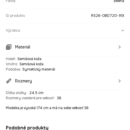
Farba
zelená
ID produktu
RS26-OBD720-91X
Výrobca
Materiál
Holeň
:
Semišová koža
Vnútro
:
Semišová koža
Podošva
:
Syntetický materiál
Rozmery
Dĺžka vložky
:
24,5 cm
Rozmery uvedené pre veľkosť
:
38.
Modelka je vysoká 174 cm a má na sebe veľkosť 38
Podobné produkty