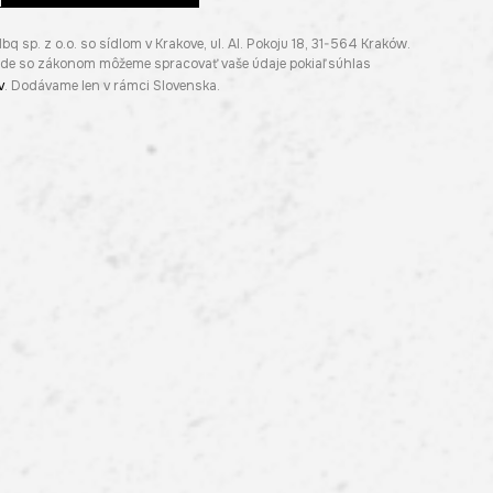
p. z o.o. so sídlom v Krakove, ul. Al. Pokoju 18, 31-564 Kraków.
lade so zákonom môžeme spracovať vaše údaje pokiaľ súhlas
v
. Dodávame len v rámci Slovenska.