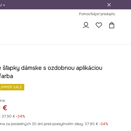
u »
vrátenie tovaru
Pomoc
Nájsť predajňu
 šľapky dámske s ozdobnou aplikáciou
farba
UMMER SALE
ena:
 €
:
37,90 €
-34%
ena za posledných 30 dní pred poskytnutím zľavy:
37,90 €
 -34%