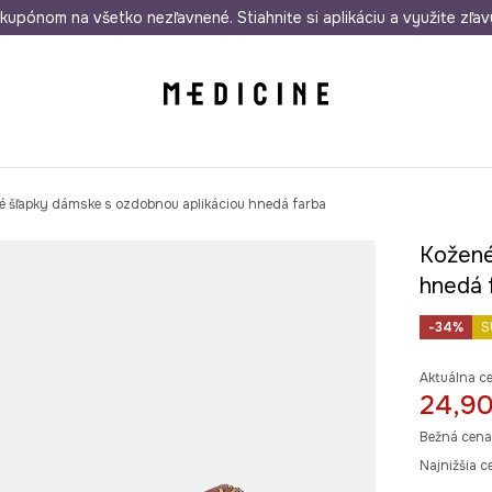
rmo od 50 €
kupónom na všetko nezľavnené. Stiahnite si aplikáciu a využite zľav
Odoslanie aj do 24 hodín
30 dní na 
é šľapky dámske s ozdobnou aplikáciou hnedá farba
Kožené
hnedá 
-34%
S
Aktuálna c
24,90
Bežná cena
Najnižšia c