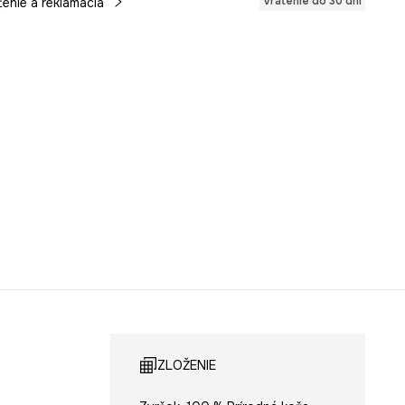
Vrátenie do 30 dní
tenie a reklamácia
ZLOŽENIE