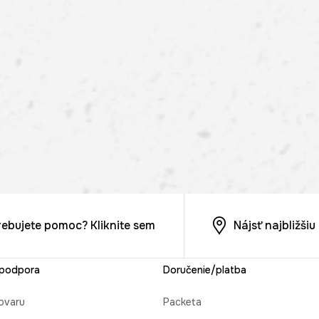
rebujete pomoc? Kliknite sem
Nájsť najbližši
 podpora
Doručenie/platba
ovaru
Packeta