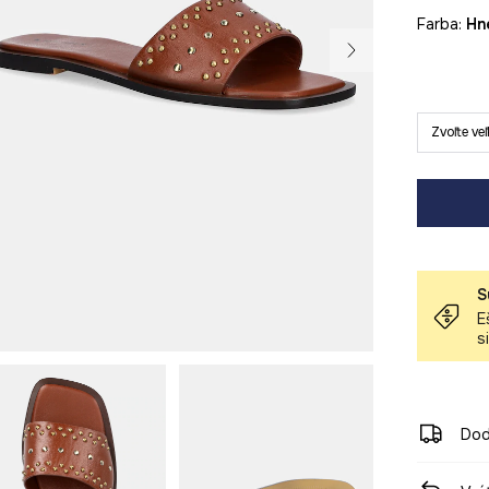
Farba:
h
Zvoľte ve
S
E
s
Dod