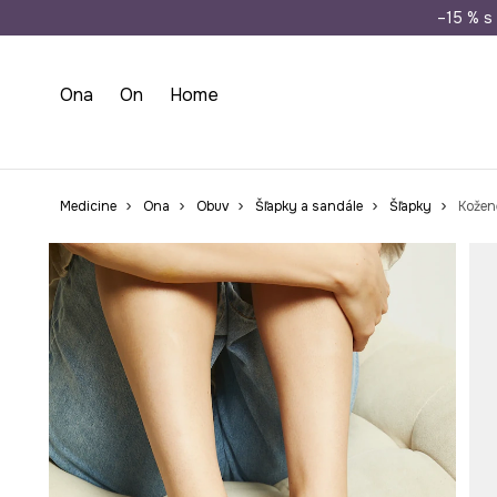
Doprava zada
–15 % s 
Ona
On
Home
Medicine
Ona
Obuv
Šľapky a sandále
Šľapky
Kožen