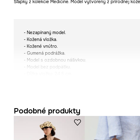
Šľapky z kolekcie Medicine. Model vytvorený z prírodnej kože
- Nezapínaný model.
- Kožená vložka.
- Kožené vnútro.
- Gumená podrážka.
- Model s ozdobnou nášivkou.
- Model bez podpätku.
- Dĺžka vložky: 24,5 cm.
- Veľkosti pre rozmer: 38.
Podobné produkty