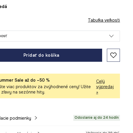
nedá
Tabuľka veľkosti
ľkosť
Pridať do košíka
ummer Sale až do –50 %
Celý
šte viac produktov za zvýhodnené ceny! Užite
výpredaj
i zľavy na sezónne hity.
»
Odoslanie aj do 24 hodín
acie podmienky