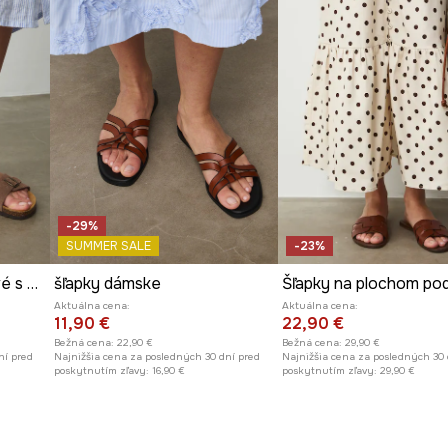
-29%
SUMMER SALE
-23%
Šľapky dámske semišové s prackou
šľapky dámske
Aktuálna cena:
Aktuálna cena:
11,90 €
22,90 €
Bežná cena:
22,90 €
Bežná cena:
29,90 €
ní pred
Najnižšia cena za posledných 30 dní pred
Najnižšia cena za posledných 30 
poskytnutím zľavy:
16,90 €
poskytnutím zľavy:
29,90 €