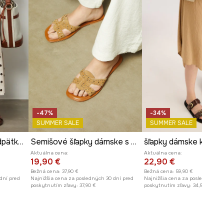
-47%
-34%
SUMMER SALE
SUMMER SALE
Šľapky na plochom podpätku dámske kožené
Semišové šľapky dámske s ozdobnou aplikáciou hnedá farba
šľapky dámske kožen
Aktuálna cena:
Aktuálna cena:
19,90 €
22,90 €
Bežná cena:
37,90 €
Bežná cena:
59,90 €
dní pred
Najnižšia cena za posledných 30 dní pred
Najnižšia cena za posledných 30
poskytnutím zľavy:
37,90 €
poskytnutím zľavy:
34,90 €