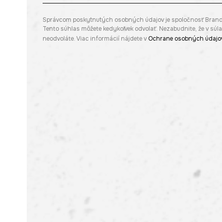
Správcom poskytnutých osobných údajov je spoločnosť Brandbq s
Tento súhlas môžete kedykoľvek odvolať. Nezabudnite, že v sú
neodvoláte. Viac informácií nájdete v
Ochrane osobných údajo