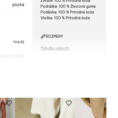
Zvršok: 100 % Prírodná koža
plochá
Podrážka: 100 % Živicová guma
Podšívka: 100 % Prírodná koža
Vložka: 100 % Prírodná koža
ROZMERY
hnedá
Tabuľka veľkosti
-OBD724-88X