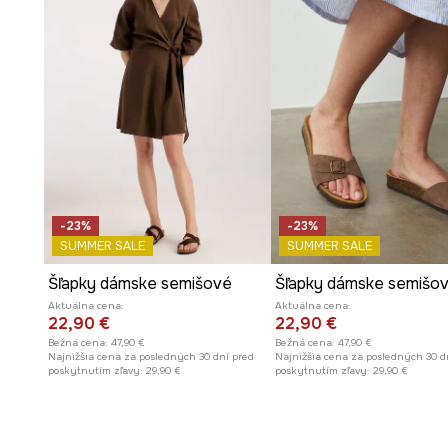
-23%
-23%
SUMMER SALE
SUMMER SALE
Šľapky dámske semišové
Aktuálna cena:
Aktuálna cena:
22,90 €
22,90 €
Bežná cena:
47,90 €
Bežná cena:
47,90 €
Najnižšia cena za posledných 30 dní pred
Najnižšia cena za posledných 30 d
poskytnutím zľavy:
29,90 €
poskytnutím zľavy:
29,90 €