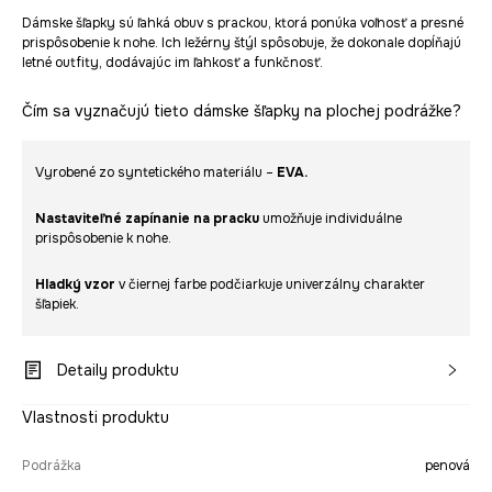
Dámske šľapky sú ľahká obuv s prackou, ktorá ponúka voľnosť a presné
prispôsobenie k nohe. Ich ležérny štýl spôsobuje, že dokonale dopĺňajú
letné outfity, dodávajúc im ľahkosť a funkčnosť.
Čím sa vyznačujú tieto dámske šľapky na plochej podrážke?
Vyrobené zo syntetického materiálu –
EVA.
Nastaviteľné zapínanie na pracku
umožňuje individuálne
prispôsobenie k nohe.
Hladký vzor
v čiernej farbe podčiarkuje univerzálny charakter
šľapiek.
Detaily produktu
Vlastnosti produktu
Podrážka
penová