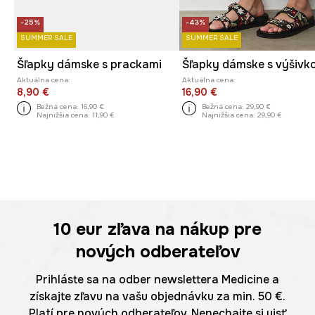
-25%
-43%
SUMMER SALE
SUMMER SALE
Šľapky dámske s prackami
Šľapky dámske s výšivk
Aktuálna cena:
Aktuálna cena:
8,90 €
16,90 €
Bežná cena:
16,90 €
Bežná cena:
29,90 €
Najnižšia cena:
11,90 €
Najnižšia cena:
29,90 €
10 eur
zľava na nákup pre
nových odberateľov
Prihláste sa na odber newslettera Medicine a
získajte zľavu na vašu objednávku za min. 50 €.
Platí pre nových odberateľov. Nenechajte si ujsť