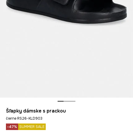
Šľapky dámske s prackou
čierne RS26-KLD903
-47%
SUMMER SALE