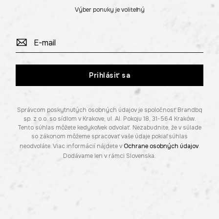
Výber ponuky je voliteľný
Prihlásiť sa
Správcom poskytnutých osobných údajov je spoločnosť Brandbq
sp. z o.o. so sídlom v Krakove, ul. Al. Pokoju 18, 31-564 Kraków.
Tento súhlas môžete kedykoľvek odvolať. Nezabudnite, že v súlade
so zákonom môžeme spracovať vaše údaje pokiaľ súhlas
neodvoláte. Viac informácií nájdete v
Ochrane osobných údajov
.
Dodávame len v rámci Slovenska.