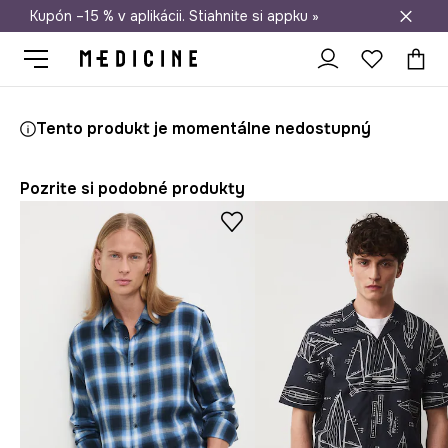
Kupón –15 % v aplikácii. Stiahnite si appku »
Doprava zadarmo od 50 €
Medicine
On
Oblečenie
Košele
Tento produkt je momentálne nedostupný
Pozrite si podobné produkty