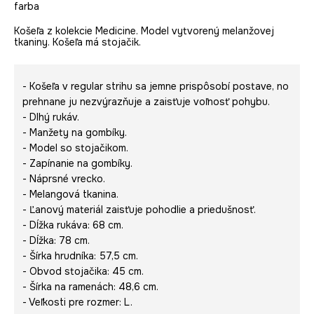
farba
Košeľa z kolekcie Medicine. Model vytvorený melanžovej
tkaniny. Košeľa má stojačik.
- Košeľa v regular strihu sa jemne prispôsobí postave, no
prehnane ju nezvýrazňuje a zaisťuje voľnosť pohybu.
- Dlhý rukáv.
- Manžety na gombíky.
- Model so stojačikom.
- Zapínanie na gombíky.
- Náprsné vrecko.
- Melangová tkanina.
- Ľanový materiál zaisťuje pohodlie a priedušnosť.
- Dĺžka rukáva: 68 cm.
- Dĺžka: 78 cm.
- Šírka hrudníka: 57,5 cm.
- Obvod stojačika: 45 cm.
- Šírka na ramenách: 48,6 cm.
- Veľkosti pre rozmer: L.