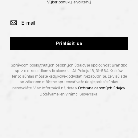
Výber ponuky je voliteľný
Prihlásiť sa
Správcom poskytnutých osobných údajov je spoločnosť Brandbq
sp. z o.o. so sídlom v Krakove, ul. Al. Pokoju 18, 31-564 Kraków.
Tento súhlas môžete kedykoľvek odvolať. Nezabudnite, že v súlade
so zákonom môžeme spracovať vaše údaje pokiaľ súhlas
neodvoláte. Viac informácií nájdete v
Ochrane osobných údajov
.
Dodávame len v rámci Slovenska.