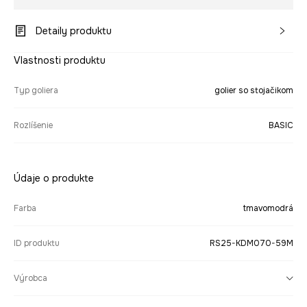
Detaily produktu
Vlastnosti produktu
Typ goliera
golier so stojačikom
Rozlíšenie
BASIC
Údaje o produkte
Farba
tmavomodrá
ID produktu
RS25-KDM070-59M
Výrobca