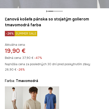
Ľanová košeľa pánska so stojatým golierom
tmavomodrá farba
-26%
SUMMER SALE
Aktuálna cena:
19,90 €
Bežná cena:
37,90 €
-47%
Najnižšia cena za posledných 30 dní pred poskytnutím zľavy:
26,90 €
 -26%
Farba:
tmavomodrá