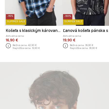
-15%
-50%
SUMMER SALE
SUMMER SALE
Košeľa s klasickým károvaným golierom
Aktuálna cena:
Aktuálna cena:
16,90 €
19,90 €
Bežná cena:
42,90 €
Bežná cena:
39,90 €
Najnižšia cena:
19,90 €
Najnižšia cena:
39,90 €