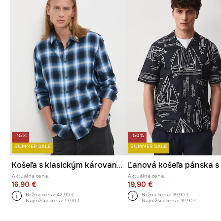
-15%
-50%
SUMMER SALE
SUMMER SALE
Košeľa s klasickým károvaným golierom
Aktuálna cena:
Aktuálna cena:
16,90 €
19,90 €
Bežná cena:
42,90 €
Bežná cena:
39,90 €
Najnižšia cena:
19,90 €
Najnižšia cena:
39,90 €