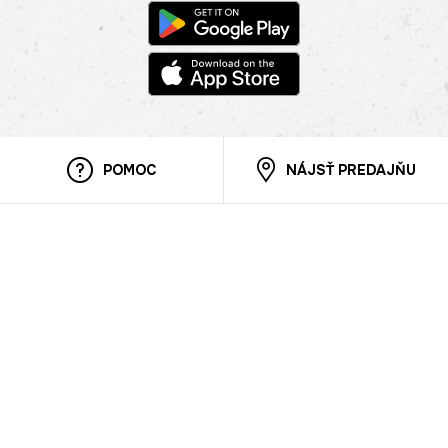
POMOC
NÁJSŤ PREDAJŇU
Informácie
O nás
Mobilná apilkácia
Pravidlá pre prezentovanie tovaru
Blog
Kontaktné údaje