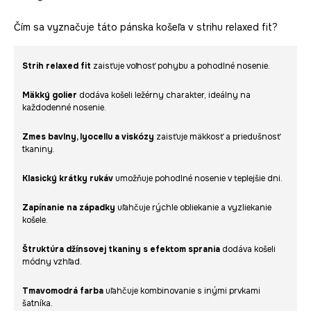
Čím sa vyznačuje táto pánska košeľa v strihu relaxed fit?
Strih relaxed fit
zaisťuje voľnosť pohybu a pohodlné nosenie.
Mäkký golier
dodáva košeli ležérny charakter, ideálny na
každodenné nosenie.
Zmes bavlny, lyocellu a viskózy
zaisťuje mäkkosť a priedušnosť
tkaniny.
Klasický krátky rukáv
umožňuje pohodlné nosenie v teplejšie dni.
Zapínanie na západky
uľahčuje rýchle obliekanie a vyzliekanie
košele.
Štruktúra džínsovej tkaniny s efektom sprania
dodáva košeli
módny vzhľad.
Tmavomodrá farba
uľahčuje kombinovanie s inými prvkami
šatníka.