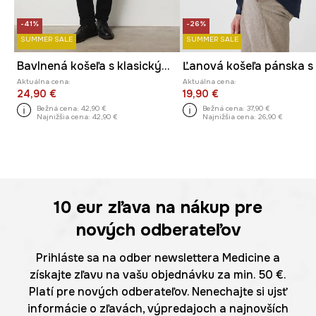
-41%
-26%
SUMMER SALE
SUMMER SALE
Bavlnená košeľa s klasickým golier melanžová
Aktuálna cena:
Aktuálna cena:
24,90 €
19,90 €
Bežná cena:
42,90 €
Bežná cena:
37,90 €
Najnižšia cena:
42,90 €
Najnižšia cena:
26,90 €
10 eur
zľava na nákup pre
nových odberateľov
Prihláste sa na odber newslettera Medicine a
získajte zľavu na vašu objednávku za min. 50 €.
Platí pre nových odberateľov. Nenechajte si ujsť
informácie o zľavách, výpredajoch a najnovších