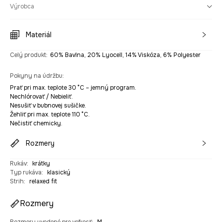
Výrobca
Materiál
Celý produkt
:
60% Bavlna, 20% Lyocell, 14% Viskóza, 6% Polyester
Pokyny na údržbu
:
Prať pri max. teplote 30 °C – jemný program.
Nechlórovať / Nebieliť.
Nesušiť v bubnovej sušičke.
Žehliť pri max. teplote 110 °C.
Nečistiť chemicky.
Rozmery
Rukáv
:
krátky
Typ rukáva
:
klasický
Strih
:
relaxed fit
Rozmery