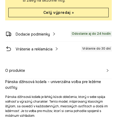
si zľavy na sezónne hity.
Celý výpredaj »
Odoslanie aj do 24 hodín
Dodacie podmienky
Vrátenie do 30 dní
Vrátenie a reklamácia
O produkte
Pánska džínsová košeľa – univerzálna voľba pre ležérne
outfity
Pánska džínsová košeľa je ľahký kúsok oblečenia, ktorý v sebe spája
voľnosť a výrazný charakter. Tento model, inšpirovaný klasickým
štýlom, sa osvedčí v každodenných, mestských outfitoch a dodá im
ležérnosť. Je to voľba pre mužov, ktorí si cenia pohodlie spojené s
módnym vzhľadom.