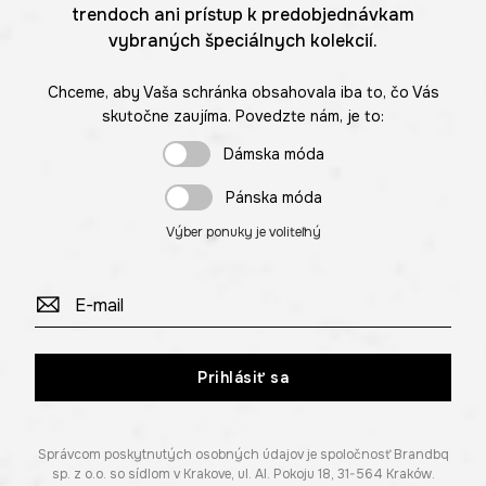
trendoch ani prístup k predobjednávkam
vybraných špeciálnych kolekcií.
Chceme, aby Vaša schránka obsahovala iba to, čo Vás
skutočne zaujíma. Povedzte nám, je to:
Dámska móda
Pánska móda
Výber ponuky je voliteľný
Prihlásiť sa
Správcom poskytnutých osobných údajov je spoločnosť Brandbq
sp. z o.o. so sídlom v Krakove, ul. Al. Pokoju 18, 31-564 Kraków.