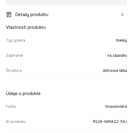
Detaily produktu
Vlastnosti produktu
Typ goliera
mäkký
Zapínanie
na západku
Štruktúra
džínsová látka
Údaje o produkte
Farba
tmavomodrá
ID produktu
RS26-KKMA22-59J