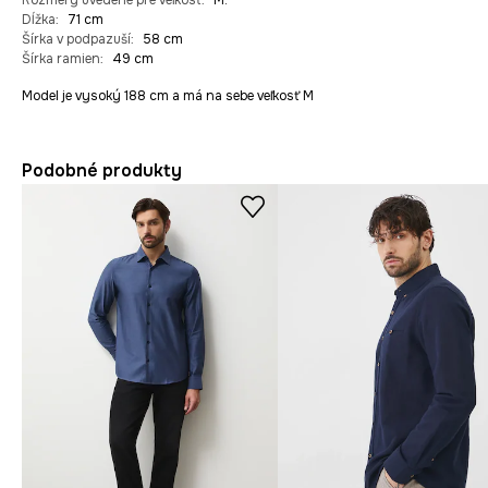
Rozmery uvedené pre veľkosť
:
M.
Dĺžka
:
71 cm
Šírka v podpazuší
:
58 cm
Šírka ramien
:
49 cm
Model je vysoký 188 cm a má na sebe veľkosť M
Podobné produkty