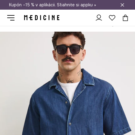
Kupón –15 % v aplikácii. Stiahnite si appku »
Doprava zadarmo od 50 €
Medicine
On
Oblečenie
Košele