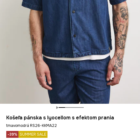
Košeľa pánska s lyocellom s efektom prania
tmavomodrá RS26-KKMA22
-39%
SUMMER SALE