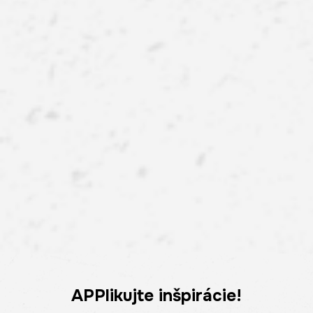
APPlikujte inšpirácie!