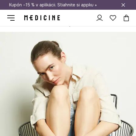
Kupón –15 % v aplikácii. Stiahnite si appku »
Doprava zadarmo od 50 €
Medicine
Ona
Obuv
Šľapky a sandále
Sandále