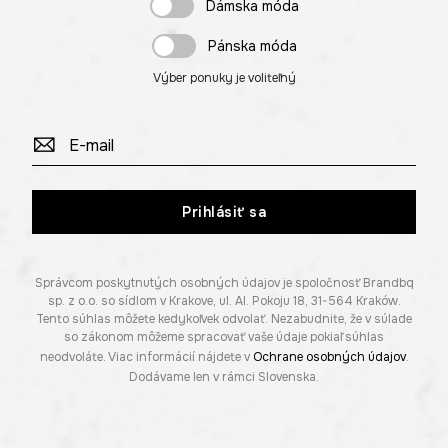
Dámska móda
Pánska móda
Výber ponuky je voliteľný
Prihlásiť sa
Správcom poskytnutých osobných údajov je spoločnosť Brandbq
sp. z o.o. so sídlom v Krakove, ul. Al. Pokoju 18, 31-564 Kraków.
Tento súhlas môžete kedykoľvek odvolať. Nezabudnite, že v súlade
so zákonom môžeme spracovať vaše údaje pokiaľ súhlas
neodvoláte. Viac informácií nájdete v
Ochrane osobných údajov
.
Dodávame len v rámci Slovenska.