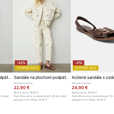
anie a optimálne
čuje kombinovanie s
-42%
-41%
SUMMER SALE
SUMMER SALE
Sandále na plochom podpätku dámske semišové
Sandále na plochom podpätku dámske kožené
Aktuálna cena:
Aktuálna cena:
22,90 €
24,90 €
Bežná cena:
39,90 €
Bežná cena:
42,90 €
ní pred
Najnižšia cena za posledných 30 dní pred
Najnižšia cena za posledných 30 
poskytnutím zľavy:
39,90 €
poskytnutím zľavy:
42,90 €