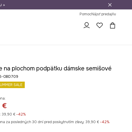
u »
vrátenie tovaru
Pomoc
Nájsť predajňu
e na plochom podpätku dámske semišové
26-OBD709
UMMER SALE
ena:
 €
:
39,90 €
-42%
ena za posledných 30 dní pred poskytnutím zľavy:
39,90 €
 -42%