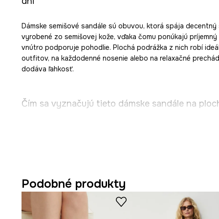
dni
Dámske semišové sandále sú obuvou, ktorá spája decentný š
vyrobené zo semišovej kože, vďaka čomu ponúkajú príjemný p
vnútro podporuje pohodlie. Plochá podrážka z nich robí ideá
outfitov, na každodenné nosenie alebo na relaxačné prechá
dodáva ľahkosť.
Čím sa vyznačujú tieto dámske sandále na ploc
Zvršok
vyrobený zo
semišovej kože
dodáva obuvi mäkk
vzhľad.
Vnútro a stielka z prírodnej kože
podporujú priedušn
Podobné produkty
chodidiel.
Plochá gumená podrážka
zaisťuje, že každý krok je st