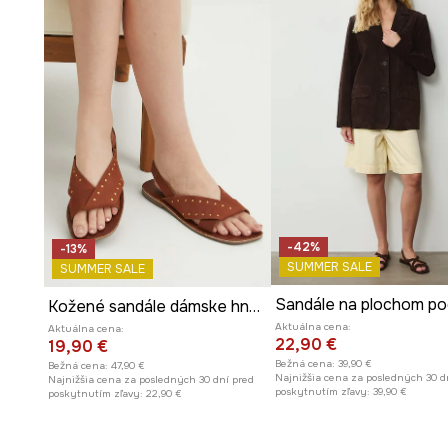
Elastický remienok na päte
umožňuje jednoduché obúv
prispôsobenie sa chodidlu.
Hladký vzor
zvýrazňuje minimalistický charakter a uľah
rôznymi outfitmi.
-42%
-13%
SUMMER SALE
SUMMER SALE
Kožené sandále dámske hnedá farba
Aktuálna cena:
Aktuálna cena:
22,90 €
19,90 €
Bežná cena:
39,90 €
Bežná cena:
47,90 €
Najnižšia cena za posledných 30 d
Najnižšia cena za posledných 30 dní pred
poskytnutím zľavy:
39,90 €
poskytnutím zľavy:
22,90 €