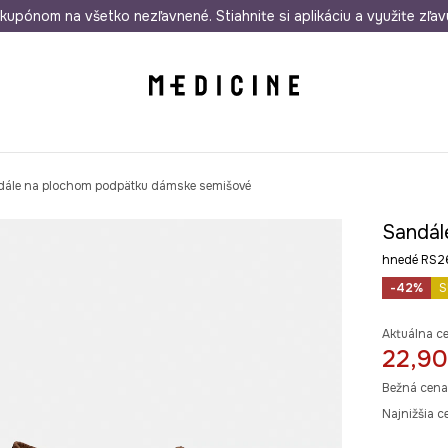
rmo od 50 €
kupónom na všetko nezľavnené. Stiahnite si aplikáciu a využite zľav
Odoslanie aj do 24 hodín
30 dní na 
ále na plochom podpätku dámske semišové
Sandál
hnedé RS
-42%
S
Aktuálna c
22,90
Bežná cena
Najnižšia c