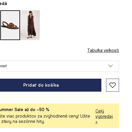
nedá
Tabuľka veľkosti
ľkosť
Pridať do košíka
ummer Sale až do –50 %
Celý
šte viac produktov za zvýhodnené ceny! Užite
výpredaj
i zľavy na sezónne hity.
»