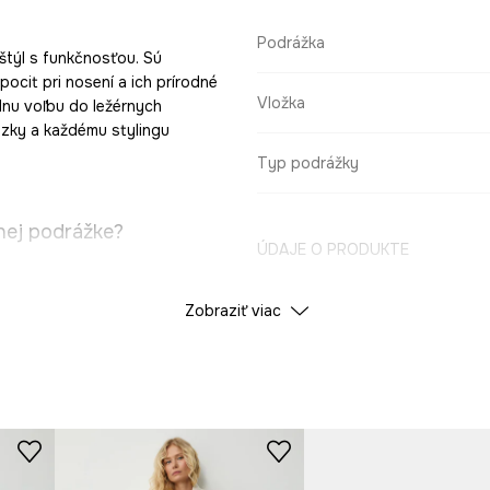
Podrážka
týl s funkčnosťou. Sú
ocit pri nosení a ich prírodné
Vložka
lnu voľbu do ležérnych
dzky a každému stylingu
Typ podrážky
hej podrážke?
ÚDAJE O PRODUKTE
Zobraziť viac
Farba
osť a estetický
ID produktu
RS26
osť a hygienu
Výrobca
abilný a pohodlný.