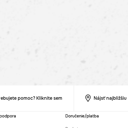
rebujete pomoc? Kliknite sem
Nájsť najbližši
 podpora
Doručenie/platba