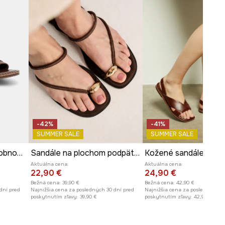
-42%
-41%
SUMMER SALE
SUMMER SALE
Kožené sandále s ozdobnou sponou hnedá farba
Sandále na plochom podpätku dámske semišové
Aktuálna cena:
Aktuálna cena:
22,90 €
24,90 €
Bežná cena:
39,90 €
Bežná cena:
42,90 €
dní pred
Najnižšia cena za posledných 30 dní pred
Najnižšia cena za posledných 30
poskytnutím zľavy:
39,90 €
poskytnutím zľavy:
42,90 €