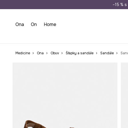
Doprava zada
–15 % s 
Ona
On
Home
Medicine
Ona
Obuv
Šľapky a sandále
Sandále
Sand