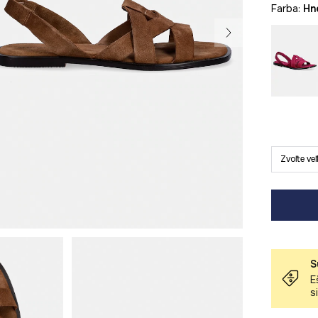
Farba:
h
Zvoľte ve
S
E
s