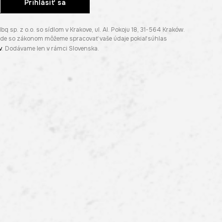
Prihlásiť sa
p. z o.o. so sídlom v Krakove, ul. Al. Pokoju 18, 31-564 Kraków.
lade so zákonom môžeme spracovať vaše údaje pokiaľ súhlas
v
. Dodávame len v rámci Slovenska.