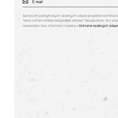
Správcom poskytnutých osobných údajov je spoločnosť Brandbq s
Tento súhlas môžete kedykoľvek odvolať. Nezabudnite, že v sú
neodvoláte. Viac informácií nájdete v
Ochrane osobných údajo