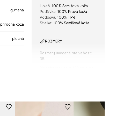
Holeň
:
100% Semišová koža
gumená
Podšívka
:
100% Pravá koža
Podošva
:
100% TPR
Stielka
:
100% Semišová koža
prírodná koža
plochá
ROZMERY
Rozmery uvedené pre veľkosť
:
38.
Modelka je vysoká 173 cm a má
na sebe veľkosť 38
hnedá
Tabuľka veľkosti
-OBD709-82X