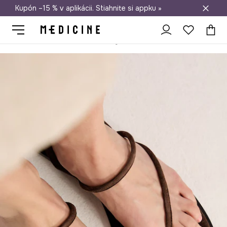
Kupón –15 % v aplikácii. Stiahnite si appku »
Doprava zadarmo od 50 €
Medicine
Ona
Obuv
Šľapky a sandále
Sandále