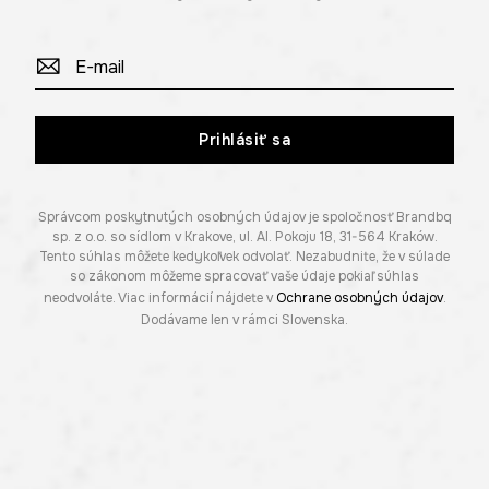
Prihlásiť sa
Správcom poskytnutých osobných údajov je spoločnosť Brandbq
sp. z o.o. so sídlom v Krakove, ul. Al. Pokoju 18, 31-564 Kraków.
Tento súhlas môžete kedykoľvek odvolať. Nezabudnite, že v súlade
so zákonom môžeme spracovať vaše údaje pokiaľ súhlas
neodvoláte. Viac informácií nájdete v
Ochrane osobných údajov
.
Dodávame len v rámci Slovenska.