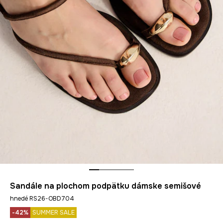
Sandále na plochom podpätku dámske semišové
hnedé RS26-OBD704
-42%
SUMMER SALE