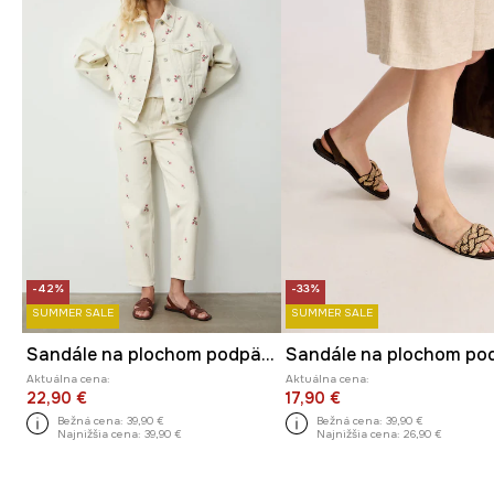
-42%
-33%
SUMMER SALE
SUMMER SALE
Sandále na plochom podpätku dámske kožené
Aktuálna cena:
Aktuálna cena:
22,90 €
17,90 €
Bežná cena:
39,90 €
Bežná cena:
39,90 €
Najnižšia cena:
39,90 €
Najnižšia cena:
26,90 €