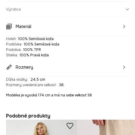
Výrobca
Materiál
Holeň
:
100% Semišová koža
Podšívka
:
100% Semišová koža
Podošva
:
100% TPR
Stielka
:
100% Pravá koža
Rozmery
Dĺžka vložky
:
24,5 cm
Rozmery uvedené pre veľkosť
:
38.
Modelka je vysoká 174 cm a má na sebe veľkosť 38
Podobné produkty