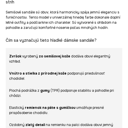
strih
Semišové sandále sú obuv, ktorá harmonicky spája jemnú eleganciu s
funkčnosťou. Tento model v univerzálnej hnedej farbe dokonale doplní
letné outfity a podčiarkne ich charakter. Sú vytvorené s ohľadom na
pohodlie a zaručujú komfortné nosenie počas mnohých hodín.
Čím sa vyznačujú tieto hladké dámske sandále?
Zvršok
vyrobený
zo semišovej kože
dodáva obuvi elegantný
vzhľad.
Vnútro a stielka z prírodnej kože
podporujú priedušnosť
chodidiel.
Plochá podrážka z
gumy
(TPR) podporuje stabilitu a pohodlie pri
chôdzi.
Elastický
remienok na päte s gumičkou
umožňuje presné
prispôsobenie chodidlu.
Ozdobný
zlatý detail
na remienku na palci dodáva obuvi jemný