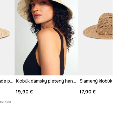
Klobúk dámsky handmade pletené béžová farba
Klobúk dámsky pletený handmade
19,90 €
17,90 €
dní pred