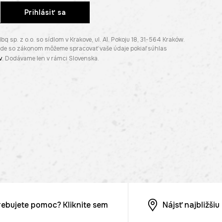
Prihlásiť sa
p. z o.o. so sídlom v Krakove, ul. Al. Pokoju 18, 31-564 Kraków.
lade so zákonom môžeme spracovať vaše údaje pokiaľ súhlas
v
. Dodávame len v rámci Slovenska.
rebujete pomoc? Kliknite sem
Nájsť najbližši