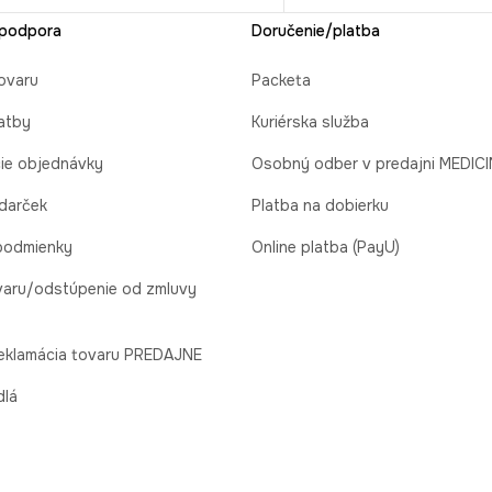
 podpora
Doručenie/platba
ovaru
Packeta
atby
Kuriérska služba
cie objednávky
Osobný odber v predajni MEDIC
 darček
Platba na dobierku
podmienky
Online platba (PayU)
varu/odstúpenie od zmluvy
reklamácia tovaru PREDAJNE
dlá