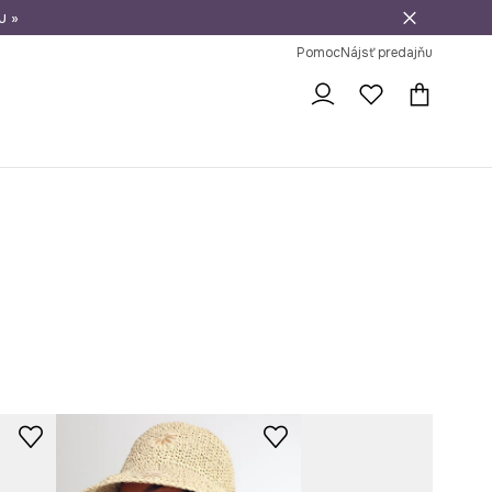
u »
vrátenie tovaru
Pomoc
Nájsť predajňu