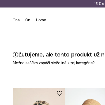
Doprava zada
–15 % s 
Ona
On
Home
Ľutujeme, ale tento produkt už n
Možno sa Vám zapáči niečo iné z tej kategórie?