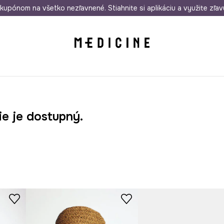
rmo od 50 €
kupónom na všetko nezľavnené. Stiahnite si aplikáciu a využite zľav
Odoslanie aj do 24 hodín
30 dní na 
ie je dostupný.