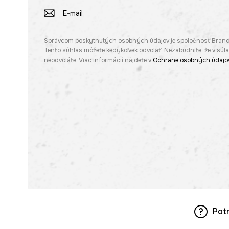
Správcom poskytnutých osobných údajov je spoločnosť Brandbq s
Tento súhlas môžete kedykoľvek odvolať. Nezabudnite, že v sú
neodvoláte. Viac informácií nájdete v
Ochrane osobných údajo
Pot