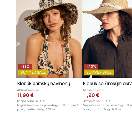
-33%
-40%
SUMMER SALE
SUMMER SALE
Klobúk dámsky bavlnený
Aktuálna cena:
Aktuálna cena:
11,90 €
11,90 €
Bežná cena:
17,90 €
Bežná cena:
19,90 €
Najnižšia cena za posledných 30 dní pred
Najnižšia cena za posledných 30 
poskytnutím zľavy:
17,90 €
poskytnutím zľavy:
19,90 €