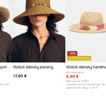
-31%
SUMMER SALE
Klobúk so širokým okrajom dámsky pletený s aplikáciou handmade
Klobúk dámsky pletený
Aktuálna cena:
17,90 €
8,90 €
Bežná cena:
19,90 €
dní pred
Najnižšia cena za posledných 30 
poskytnutím zľavy:
12,90 €