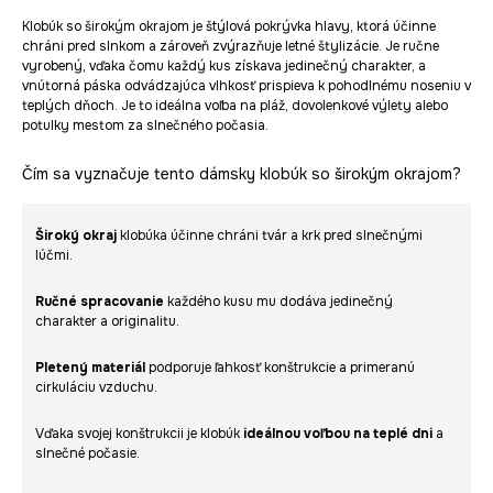
Klobúk so širokým okrajom je štýlová pokrývka hlavy, ktorá účinne
chráni pred slnkom a zároveň zvýrazňuje letné štylizácie. Je ručne
vyrobený, vďaka čomu každý kus získava jedinečný charakter, a
vnútorná páska odvádzajúca vlhkosť prispieva k pohodlnému noseniu v
teplých dňoch. Je to ideálna voľba na pláž, dovolenkové výlety alebo
potulky mestom za slnečného počasia.
Čím sa vyznačuje tento dámsky klobúk so širokým okrajom?
Široký okraj
klobúka účinne chráni tvár a krk pred slnečnými
lúčmi.
Ručné spracovanie
každého kusu mu dodáva jedinečný
charakter a originalitu.
Pletený materiál
podporuje ľahkosť konštrukcie a primeranú
cirkuláciu vzduchu.
Vďaka svojej konštrukcii je klobúk
ideálnou voľbou na teplé dni
a
slnečné počasie.