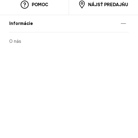
POMOC
NÁJSŤ PREDAJŇU
Informácie
O nás
Mobilná apilkácia
Pravidlá pre prezentovanie tovaru
Blog
Kontaktné údaje
Bezpečnosť
Cooperation
Kariéra
Nahlasovanie porušení (whistleblowing)