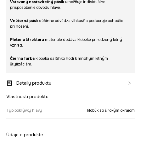
Vstavaný nastaviteľný pásik
umožňuje individuálne
prispôsobenie obvodu hlave.
Vnútorná páska
účinne odvádza vlhkosť a podporuje pohodlie
pri nosení.
Pletená štruktúra
materiálu dodáva klobúku prirodzený letný
vzhľad.
Čierna farba
klobúka sa ľahko hodí k mnohým letným
štylizáciám.
Detaily produktu
Vlastnosti produktu
Typ pokrývky hlavy
klobúk so širokým okrajom
Údaje o produkte