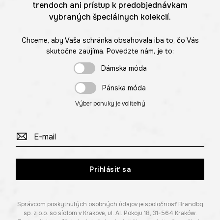
trendoch ani prístup k predobjednávkam
vybraných špeciálnych kolekcií.
Chceme, aby Vaša schránka obsahovala iba to, čo Vás
skutočne zaujíma. Povedzte nám, je to:
Dámska móda
Pánska móda
Výber ponuky je voliteľný
Prihlásiť sa
Správcom poskytnutých osobných údajov je spoločnosť Brandbq
sp. z o.o. so sídlom v Krakove, ul. Al. Pokoju 18, 31-564 Kraków.