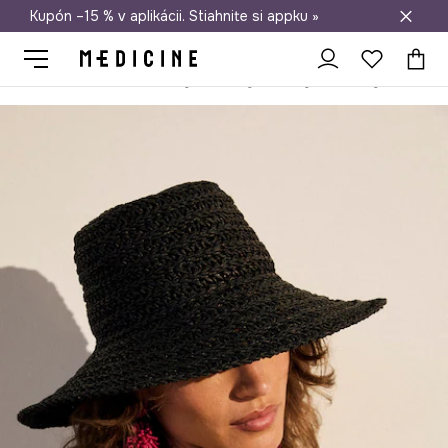
Kupón –15 % v aplikácii. Stiahnite si appku »
Doprava zadarmo od 50 €
Medicine
Ona
Doplnky
Čiapky a klobúky
Klobúky
Klobúk