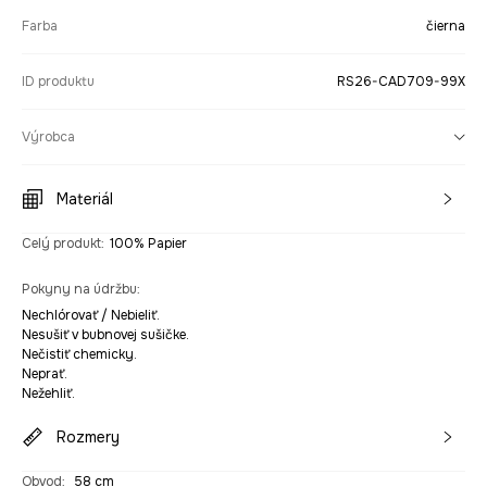
Farba
čierna
ID produktu
RS26-CAD709-99X
Výrobca
Materiál
Celý produkt
:
100% Papier
Pokyny na údržbu
:
Nechlórovať / Nebieliť.
Nesušiť v bubnovej sušičke.
Nečistiť chemicky.
Neprať.
Nežehliť.
Rozmery
Obvod
:
58 cm