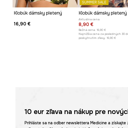
SUMMER SALE
Klobúk dámsky pletený
Klobúk dámsky pletený
Aktuálna cena:
16,90 €
8,90 €
Bežná cena:
16,90 €
Najnižšia cena za posledných 30 d
poskytnutím zľavy:
16,90 €
10 eur
zľava na nákup pre novýc
Prihláste sa na odber newslettera Medicine a získajte 