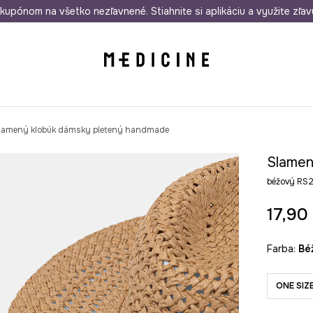
rmo od 50 €
kupónom na všetko nezľavnené. Stiahnite si aplikáciu a využite zľav
Odoslanie aj do 24 hodín
30 dní na 
lamený klobúk dámsky pletený handmade
Slamen
béžový RS
17,90
Farba:
b
ONE SIZ