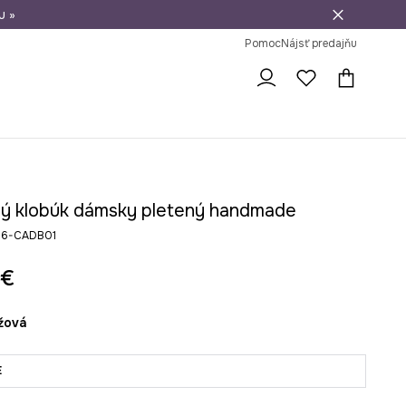
u »
vrátenie tovaru
Pomoc
Nájsť predajňu
ý klobúk dámsky pletený handmade
26-CADB01
 €
éžová
E