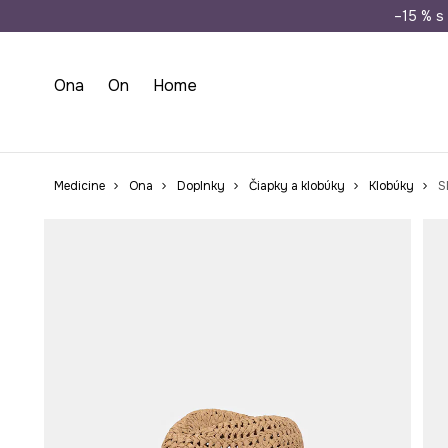
Doprava zada
–15 % s 
Ona
On
Home
Medicine
Ona
Doplnky
Čiapky a klobúky
Klobúky
S