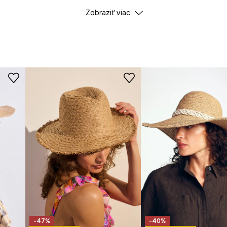
Zobraziť viac
 a zmysel pre detail.
Farba
edušnosť počas
ID produktu
RS26
úk individuálnym
lie pri nosení po celý
a klobúku šarm
.
-47%
-40%