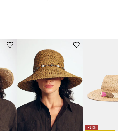
Rozmery uvedené pre veľkosť
:
béžová
ONE.
Obvod
:
58 cm
-CADB01-08X
-31%