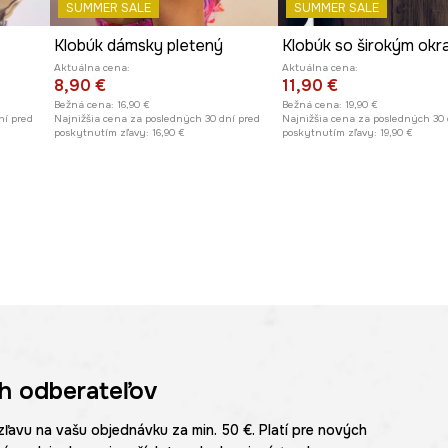
SUMMER SALE
SUMMER SALE
Klobúk dámsky pletený
Aktuálna cena:
Aktuálna cena:
8,90 €
11,90 €
Bežná cena:
16,90 €
Bežná cena:
19,90 €
ní pred
Najnižšia cena za posledných 30 dní pred
Najnižšia cena za posledných 30 
poskytnutím zľavy:
16,90 €
poskytnutím zľavy:
19,90 €
h odberateľov
zľavu na vašu objednávku za min. 50 €. Platí pre nových