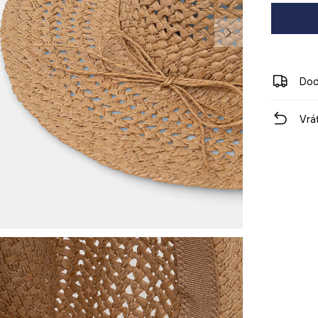
Dod
Vrá