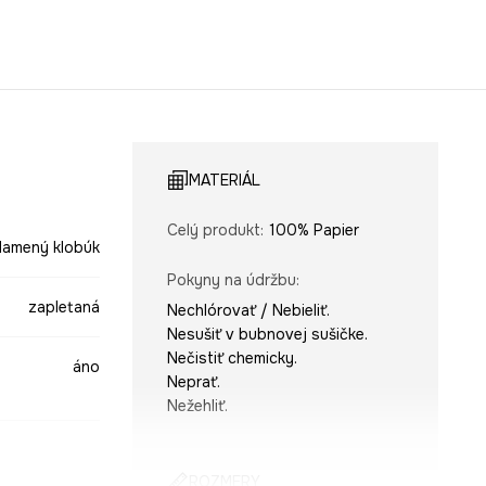
MATERIÁL
Celý produkt
:
100% Papier
lamený klobúk
Pokyny na údržbu
:
zapletaná
Nechlórovať / Nebieliť.
Nesušiť v bubnovej sušičke.
Nečistiť chemicky.
áno
Neprať.
Nežehliť.
ROZMERY