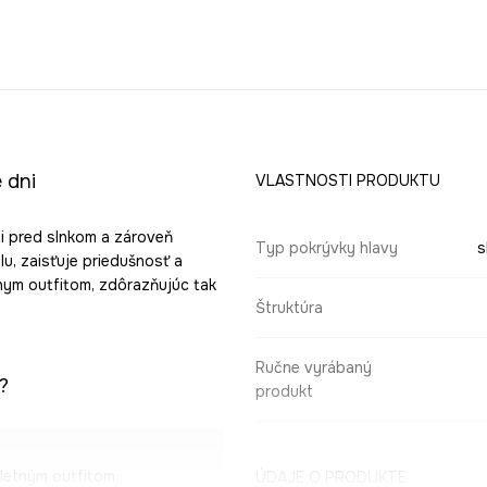
 dni
VLASTNOSTI PRODUKTU
ni pred slnkom a zároveň
Typ pokrývky hlavy
s
u, zaisťuje priedušnosť a
nym outfitom, zdôrazňujúc tak
Štruktúra
Ručne vyrábaný
?
produkt
letným outfitom.
ÚDAJE O PRODUKTE