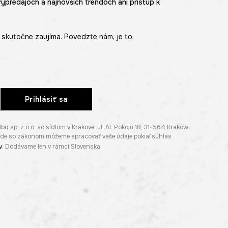
výpredajoch a najnovších trendoch ani prístup k
skutočne zaujíma. Povedzte nám, je to:
Prihlásiť sa
p. z o.o. so sídlom v Krakove, ul. Al. Pokoju 18, 31-564 Kraków.
lade so zákonom môžeme spracovať vaše údaje pokiaľ súhlas
v
. Dodávame len v rámci Slovenska.