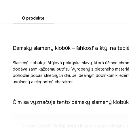
O produkte
Dámsky slamený klobúk – ľahkosť a štýl na teplé
Slamený klobúk je štýlová pokrývka hlavy, ktorá účinne chrá
dodáva šarm každému outfitu. Vyrobený z pleteného materiál
pohodlie počas slnečných dní. Je ideálnym doplnkom k ležér
uvoľnený a elegantný charakter.
Čím sa vyznačuje tento dámsky slamený klobúk
Slamený klobúk
chráni pred slnkom
, dodáva eleganciu 