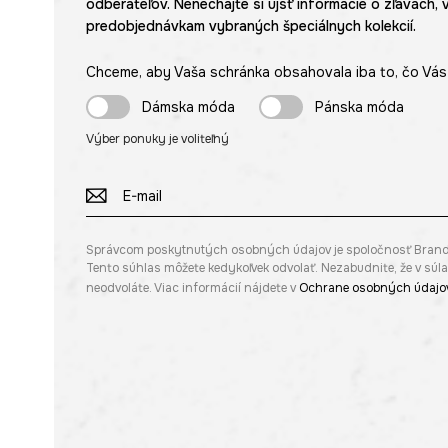
odberateľov. Nenechajte si ujsť informácie o zľavách, 
predobjednávkam vybraných špeciálnych kolekcií.
Chceme, aby Vaša schránka obsahovala iba to, čo Vás 
Dámska móda
Pánska móda
Výber ponuky je voliteľný
Správcom poskytnutých osobných údajov je spoločnosť Brandbq s
Tento súhlas môžete kedykoľvek odvolať. Nezabudnite, že v sú
neodvoláte. Viac informácií nájdete v
Ochrane osobných údajo