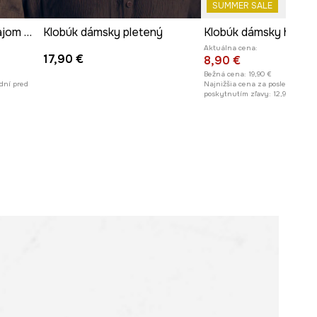
SUMMER SALE
Klobúk so širokým okrajom dámsky pletený s aplikáciou handmade
Klobúk dámsky pletený
Aktuálna cena:
17,90 €
8,90 €
Bežná cena:
19,90 €
dní pred
Najnižšia cena za posledných 30
poskytnutím zľavy:
12,90 €