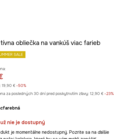
ívna obliečka na vankúš viac farieb
UMMER SALE
ena:
€
:
19,90 €
-50%
ena za posledných 30 dní pred poskytnutím zľavy:
12,90 €
 -23%
iacfarebná
už nie je dostupný
dukt je momentálne nedostupný. Pozrite sa na ďalšie
z našej kolekcie, ktoré by sa vám mohli zapáčiť.