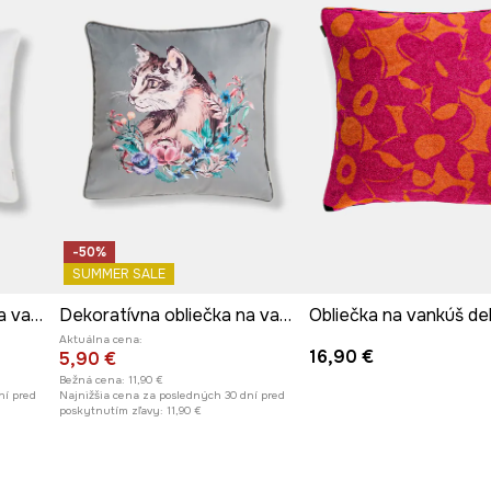
-50%
SUMMER SALE
Dekoratívna obliečka na vankúš
Dekoratívna obliečka na vankúš
Aktuálna cena:
16,90 €
5,90 €
Bežná cena:
11,90 €
ní pred
Najnižšia cena za posledných 30 dní pred
poskytnutím zľavy:
11,90 €