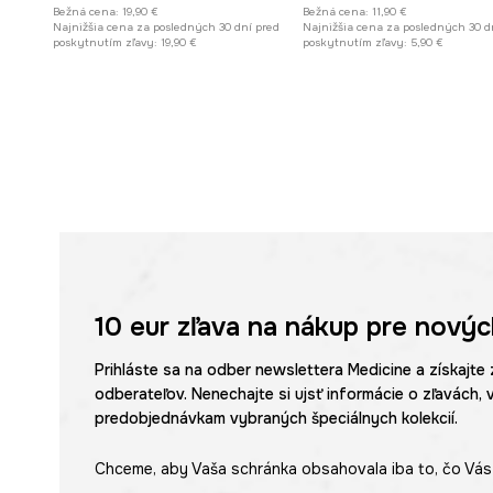
Bežná cena:
19,90 €
Bežná cena:
11,90 €
Najnižšia cena za posledných 30 dní pred
Najnižšia cena za posledných 30 d
poskytnutím zľavy:
19,90 €
poskytnutím zľavy:
5,90 €
10 eur
zľava na nákup pre novýc
Prihláste sa na odber newslettera Medicine a získajte 
odberateľov. Nenechajte si ujsť informácie o zľavách, 
predobjednávkam vybraných špeciálnych kolekcií.
Chceme, aby Vaša schránka obsahovala iba to, čo Vás 