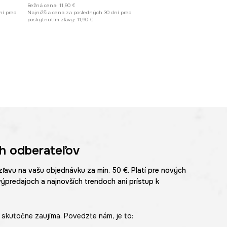
Bežná cena:
11,90 €
ní pred
Najnižšia cena za posledných 30 dní pred
poskytnutím zľavy:
11,90 €
h odberateľov
zľavu na vašu objednávku za min. 50 €. Platí pre nových
výpredajoch a najnovších trendoch ani prístup k
skutočne zaujíma. Povedzte nám, je to: