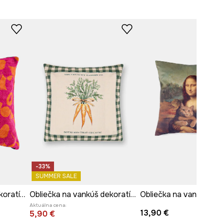
-33%
SUMMER SALE
Obliečka na vankúš dekoratívna žakárová 50 x 50 cm
Obliečka na vankúš dekoratívna bavlnená
Aktuálna cena:
13,90 €
5,90 €