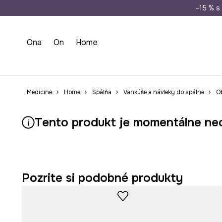
Doprava zada
–15 % s 
Ona
On
Home
Medicine
Home
Spálňa
Vankúše a návleky do spálne
Ob
Tento produkt je momentálne ne
Pozrite si podobné produkty