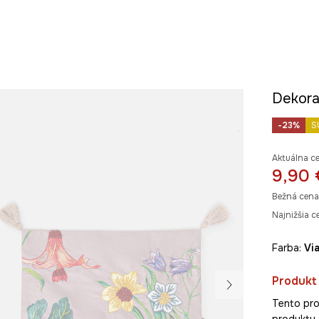
Dekorat
-23%
S
Aktuálna c
9,90 
Bežná cena
Najnižšia c
Farba:
v
Produkt 
Tento pro
produkty 