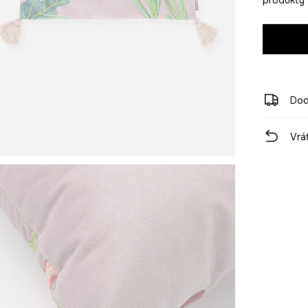
Dod
Vrá