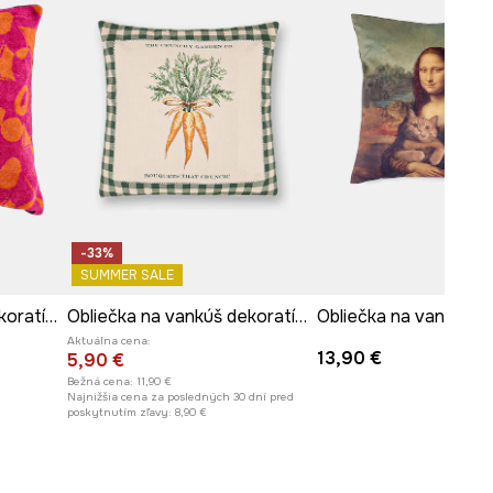
-33%
SUMMER SALE
Obliečka na vankúš dekoratívna žakárová 50 x 50 cm
Obliečka na vankúš dekoratívna bavlnená
Aktuálna cena:
13,90 €
5,90 €
Bežná cena:
11,90 €
Najnižšia cena za posledných 30 dní pred
poskytnutím zľavy:
8,90 €