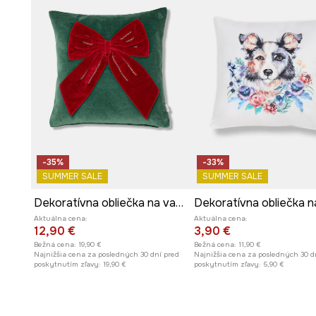
-35%
-33%
SUMMER SALE
SUMMER SALE
Dekoratívna obliečka na vankúš vianočný 45 x 45 cm
Aktuálna cena:
Aktuálna cena:
12,90 €
3,90 €
Bežná cena:
19,90 €
Bežná cena:
11,90 €
Najnižšia cena za posledných 30 dní pred
Najnižšia cena za posledných 30 d
poskytnutím zľavy:
19,90 €
poskytnutím zľavy:
5,90 €