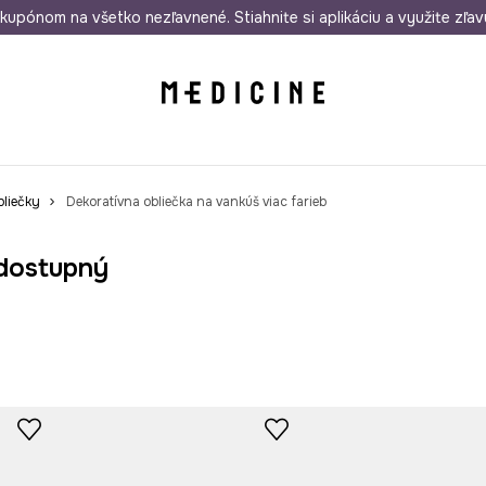
rmo od 50 €
kupónom na všetko nezľavnené. Stiahnite si aplikáciu a využite zľav
Odoslanie aj do 24 hodín
30 dní na 
liečky
Dekoratívna obliečka na vankúš viac farieb
dostupný