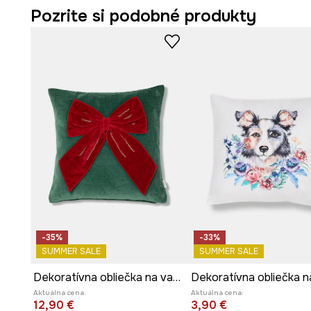
Pozrite si podobné produkty
-35%
-33%
SUMMER SALE
SUMMER SALE
Dekoratívna obliečka na vankúš vianočný 45 x 45 cm
Aktuálna cena:
Aktuálna cena:
12,90 €
3,90 €