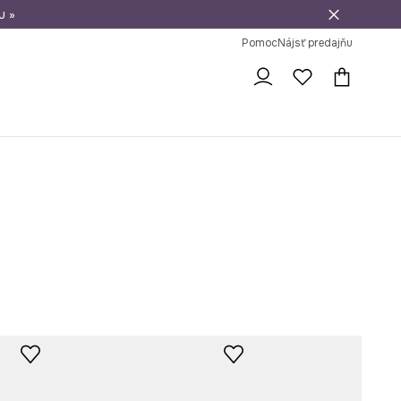
u »
vrátenie tovaru
Pomoc
Nájsť predajňu