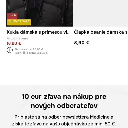
-32%
SUMMER SALE
Kukla dámska s prímesou vlny
Aktuálna cena:
8,90 €
16,90 €
Bežná cena:
24,90 €
Najnižšia cena:
24,90 €
10 eur
zľava na nákup pre
nových odberateľov
Prihláste sa na odber newslettera Medicine a
získajte zľavu na vašu objednávku za min. 50 €.