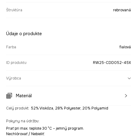
Štruktúra
rebrovaná
Údaje o produkte
Farba
fialová
ID produktu
RW25-CDD052-45X
Výrobca
Materiál
Celý produkt
:
52% Viskóza, 28% Polyester, 20% Polyamid
Pokyny na údržbu
:
Prať pri max. teplote 30 °C – jemný program.
Nechlórovať / Nebieliť.