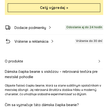
Celý výpredaj »
Odoslanie aj do 24 hodín
Dodacie podmienky
Vrátenie do 30 dní
Vrátenie a reklamácia
O produkte
Dámska čiapka beanie s viskózou – rebrovaná textúra pre
mestské pohodlie
Objavte fialovú čiapku beanie, ktorá sa stane subtílnym spoločníkom v
mestskej džungli. Jej rebrovaná štruktúra dodáva hĺbku a moderný
charakter, čo umožňuje slobodne experimentovať so štýlom.
Čím sa vyznačuje táto dámska čiapka beanie?