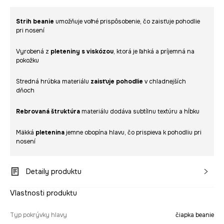
Strih beanie
umožňuje voľné prispôsobenie, čo zaisťuje pohodlie
pri nosení
Vyrobená z
pleteniny s viskózou
, ktorá je ľahká a príjemná na
pokožku
Stredná hrúbka materiálu
zaisťuje pohodlie
v chladnejších
dňoch
Rebrovaná štruktúra
materiálu dodáva subtílnu textúru a hĺbku
Mäkká
pletenina
jemne obopína hlavu, čo prispieva k pohodliu pri
nosení
Detaily produktu
Vlastnosti produktu
Typ pokrývky hlavy
čiapka beanie