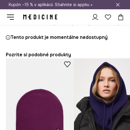
Kupón –15 % v aplikácii. Stiahnite si appku »
Doprava zadarmo od 50 €
Medicine
Ona
Doplnky
Čiapky a klobúky
Zimné čiapky
Tento produkt je momentálne nedostupný
Pozrite si podobné produkty