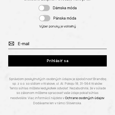
Dámska móda
Pánska móda
Výber ponuky je voliteľný
Prihlásiť sa
Správcom poskytnutých osobných údajov je spoločnosť Brandbq
sp. z o.o. so sídlom v Krakove, ul. Al. Pokoju 18, 31-564 Kraków.
Tento súhlas môžete kedykoľvek odvolať. Nezabudnite, že v súlade
so zákonom môžeme spracovať vaše údaje pokiaľ súhlas
neodvoláte. Viac informácií nájdete v
Ochrane osobných údajov
.
Dodávame len v rámci Slovenska.