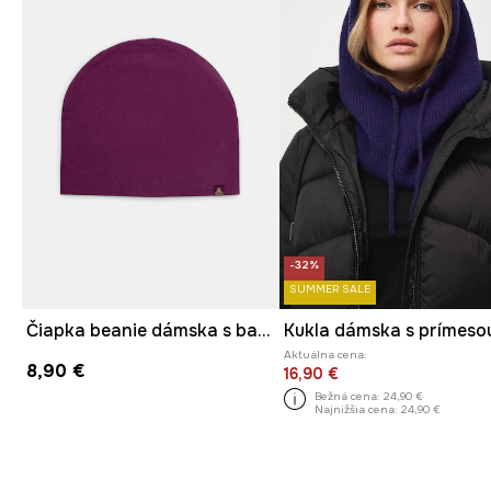
-32%
SUMMER SALE
Čiapka beanie dámska s bavlnou
Aktuálna cena:
8,90 €
16,90 €
Bežná cena:
24,90 €
Najnižšia cena:
24,90 €