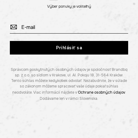
Výber ponuky je voliteľný
Prihlásiť sa
Správcom poskytnutých osobných údajov je spoločnosť Brandbq
sp. z o.o. so sídlom v Krakove, ul. Al. Pokoju 18, 31-564 Kraków.
Tento súhlas môžete kedykoľvek odvolať. Nezabudnite, že v súlade
so zákonom môžeme spracovať vaše údaje pokiaľ súhlas
neodvoláte. Viac informácií nájdete v
Ochrane osobných údajov
.
Dodávame len v rámci Slovenska.