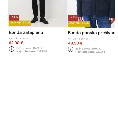
-45%
-20%
SUMMER SALE
SUMMER SALE
Bunda zateplená
Aktuálna cena:
Aktuálna cena:
62,90 €
49,90 €
Bežná cena:
114,90 €
Bežná cena:
89,90 €
Najnižšia cena:
114,90 €
Najnižšia cena:
62,90 €