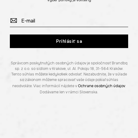
Výber ponuky je voliteľný
Prihlásiť sa
Správcom poskytnutých osobných údajov je spoločnosť Brandbq
sp. z o.o. so sídlom v Krakove, ul. Al. Pokoju 18, 31-564 Kraków.
Tento súhlas môžete kedykoľvek odvolať. Nezabudnite, že v súlade
so zákonom môžeme spracovať vaše údaje pokiaľ súhlas
neodvoláte. Viac informácií nájdete v
Ochrane osobných údajov
.
Dodávame len v rámci Slovenska.