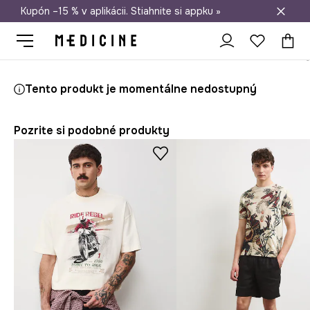
Kupón –15 % v aplikácii. Stiahnite si appku »
Doprava zadarmo od 50 €
Medicine
On
Oblečenie
Tričká
Tento produkt je momentálne nedostupný
Pozrite si podobné produkty