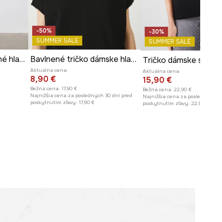
-50%
-30%
SUMMER SALE
SUMMER SALE
Tričko dámske bavlnené hladké
Bavlnené tričko dámske hladké interlock čierna farba
Aktuálna cena:
Aktuálna cena:
8,90 €
15,90 €
Bežná cena:
17,90 €
Bežná cena:
22,90 €
Najnižšia cena za posledných 30 dní pred
Najnižšia cena za posledných 30
poskytnutím zľavy:
17,90 €
poskytnutím zľavy:
22,90 €