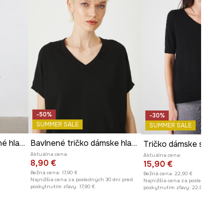
-50%
-30%
SUMMER SALE
SUMMER SALE
Tričko dámske bavlnené hladké
Bavlnené tričko dámske hladké interlock čierna farba
Aktuálna cena:
Aktuálna cena:
8,90 €
15,90 €
Bežná cena:
17,90 €
Bežná cena:
22,90 €
Najnižšia cena za posledných 30 dní pred
Najnižšia cena za posledných 30
poskytnutím zľavy:
17,90 €
poskytnutím zľavy:
22,90 €