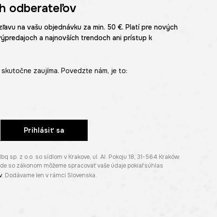
h odberateľov
zľavu na vašu objednávku za min. 50 €. Platí pre nových
výpredajoch a najnovších trendoch ani prístup k
skutočne zaujíma. Povedzte nám, je to:
Prihlásiť sa
p. z o.o. so sídlom v Krakove, ul. Al. Pokoju 18, 31-564 Kraków.
lade so zákonom môžeme spracovať vaše údaje pokiaľ súhlas
v
. Dodávame len v rámci Slovenska.