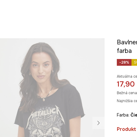
Bavlnen
farba
-28%
S
Aktuálna c
17,90
Bežná cena
Najnižšia c
Farba:
č
Produkt 