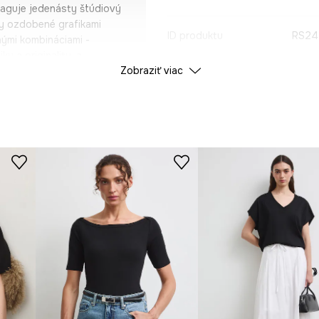
paguje jedenásty štúdiový
ky ozdobené grafikami
ID produktu
RS24
nými kombináciami -
u a originalitu, a
Zobraziť viac
ášeň pre heavy metalovú
ia venovaná Metallice hrdo