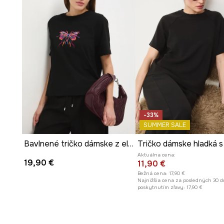
-33%
SUMMER SALE
Bavlnené tričko dámske z elastánu s aplikáciou
Aktuálna cena:
19,90 €
11,90 €
Bežná cena:
17,90 €
Najnižšia cena za posledných 30 d
poskytnutím zľavy:
17,90 €