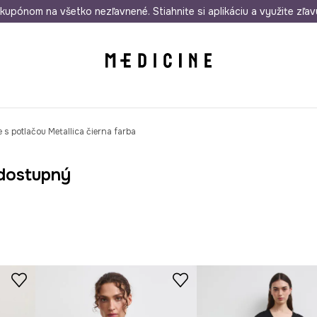
rmo od 50 €
kupónom na všetko nezľavnené. Stiahnite si aplikáciu a využite zľav
Odoslanie aj do 24 hodín
30 dní na 
 s potlačou Metallica čierna farba
dostupný