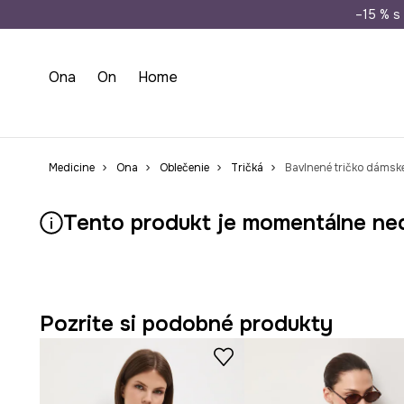
Doprava zada
–15 % s 
Ona
On
Home
Medicine
Ona
Oblečenie
Tričká
Bavlnené tričko dámske
Tento produkt je momentálne ne
Pozrite si podobné produkty