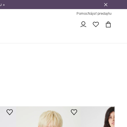
u »
vrátenie tovaru
Pomoc
Nájsť predajňu