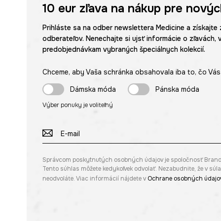
10 eur
zľava na nákup pre novýc
Prihláste sa na odber newslettera Medicine a získajte 
odberateľov. Nenechajte si ujsť informácie o zľavách, 
predobjednávkam vybraných špeciálnych kolekcií.
Chceme, aby Vaša schránka obsahovala iba to, čo Vás 
Dámska móda
Pánska móda
Výber ponuky je voliteľný
Správcom poskytnutých osobných údajov je spoločnosť Brandbq s
Tento súhlas môžete kedykoľvek odvolať. Nezabudnite, že v sú
neodvoláte. Viac informácií nájdete v
Ochrane osobných údajo