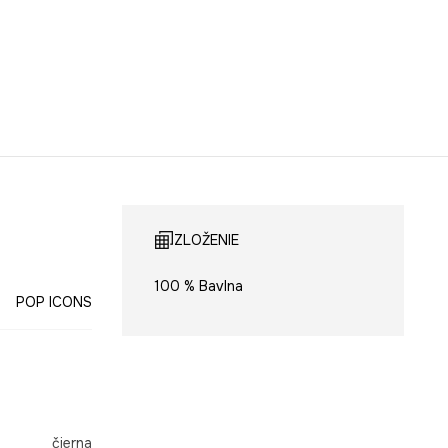
ZLOŽENIE
100 % Bavlna
POP ICONS
čierna