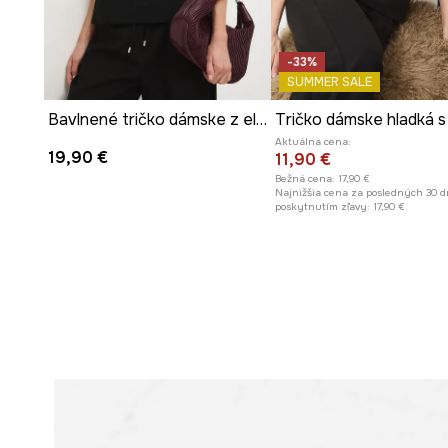
- Veľkosti pre rozmer: S.
-33%
SUMMER SALE
Bavlnené tričko dámske z elastánu s aplikáciou
Aktuálna cena:
19,90 €
11,90 €
Bežná cena:
17,90 €
Najnižšia cena za posledných 30 d
poskytnutím zľavy:
17,90 €