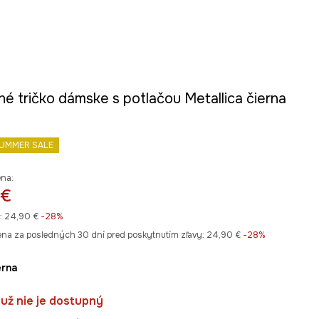
é tričko dámske s potlačou Metallica čierna
UMMER SALE
ena:
 €
:
24,90 €
-28%
ena za posledných 30 dní pred poskytnutím zľavy:
24,90 €
 -28%
ierna
už nie je dostupný