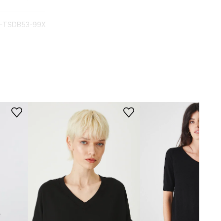
-TSDB53-99X