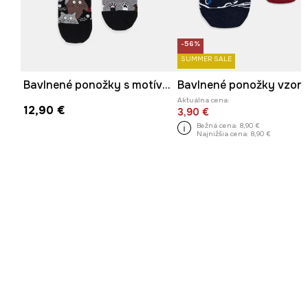
-56%
SUMMER SALE
Bavlnené ponožky s motívom mačiek (2-pack)
Aktuálna cena:
12,90 €
3,90 €
Bežná cena:
8,90 €
Najnižšia cena:
8,90 €