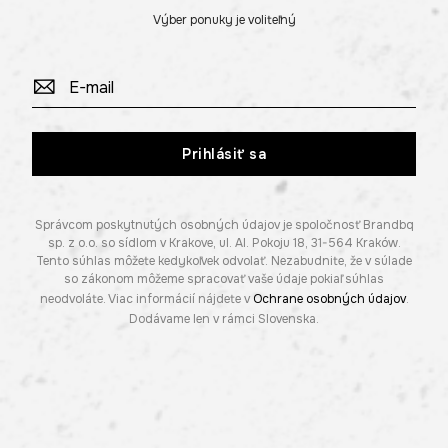
Výber ponuky je voliteľný
Prihlásiť sa
Správcom poskytnutých osobných údajov je spoločnosť Brandbq
sp. z o.o. so sídlom v Krakove, ul. Al. Pokoju 18, 31-564 Kraków.
Tento súhlas môžete kedykoľvek odvolať. Nezabudnite, že v súlade
so zákonom môžeme spracovať vaše údaje pokiaľ súhlas
neodvoláte. Viac informácií nájdete v
Ochrane osobných údajov
.
Dodávame len v rámci Slovenska.