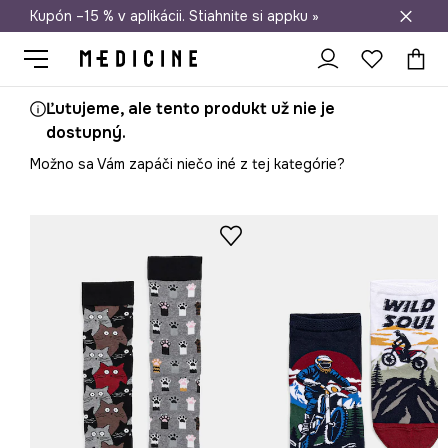
Kupón –15 % v aplikácii. Stiahnite si appku »
Doprava zadarmo od 50 €
Ľutujeme, ale tento produkt už nie je
dostupný.
Možno sa Vám zapáči niečo iné z tej kategórie?