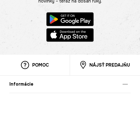
novinky – teraz na dosah ruky.
POMOC
NÁJSŤ PREDAJŇU
Informácie
O nás
Mobilná apilkácia
Pravidlá pre prezentovanie tovaru
Blog