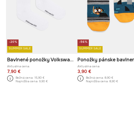
-20%
-56%
SUMMER SALE
SUMMER SALE
Bavlnené ponožky Volkswagen (2-pack) viac farieb
Aktuálna cena:
Aktuálna cena:
7,90 €
3,90 €
Bežná cena:
15,90 €
Bežná cena:
8,90 €
Najnižšia cena:
9,90 €
Najnižšia cena:
8,90 €