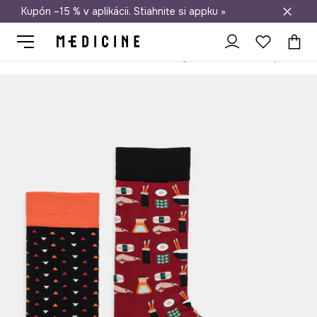
Kupón –15 % v aplikácii. Stiahnite si appku »
Doprava zadarmo od 50 €
Medicine
On
Oblečenie
Ponožky