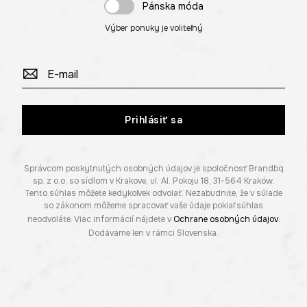
Pánska móda
Výber ponuky je voliteľný
Prihlásiť sa
Správcom poskytnutých osobných údajov je spoločnosť Brandbq
sp. z o.o. so sídlom v Krakove, ul. Al. Pokoju 18, 31-564 Kraków.
Tento súhlas môžete kedykoľvek odvolať. Nezabudnite, že v súlade
so zákonom môžeme spracovať vaše údaje pokiaľ súhlas
neodvoláte. Viac informácií nájdete v
Ochrane osobných údajov
.
Dodávame len v rámci Slovenska.