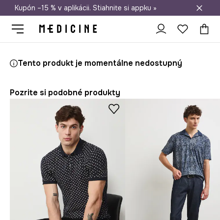
Kupón –15 % v aplikácii. Stiahnite si appku »
Doprava zadarmo od 50 €
Medicine
On
Oblečenie
Polo tričká
Tento produkt je momentálne nedostupný
Pozrite si podobné produkty