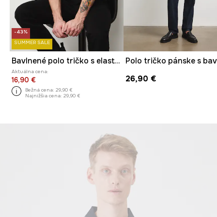
-43%
SUMMER SALE
Bavlnené polo tričko s elastanom a s drobným vzorom
Polo tričko pánske s ba
Aktuálna cena:
26,90 €
16,90 €
Bežná cena:
29,90 €
Najnižšia cena:
29,90 €