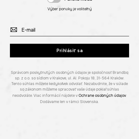
Výber ponuky je voliteľný
Prihlásiť sa
Správcom poskytnutých osobných údajov je spoločnosť Brandbq
sp. z o.o. so sídlom v Krakove, ul. Al. Pokoju 18, 31-564 Kraków.
Tento súhlas môžete kedykoľvek odvolať. Nezabudnite, že v súlade
so zákonom môžeme spracovať vaše údaje pokiaľ súhlas
neodvoláte. Viac informácií nájdete v
Ochrane osobných údajov
.
Dodávame len v rámci Slovenska.