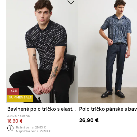
-43%
SUMMER SALE
Bavlnené polo tričko s elastanom a s drobným vzorom
Polo tričko pánske s ba
Aktuálna cena:
26,90 €
16,90 €
Bežná cena:
29,90 €
Najnižšia cena:
29,90 €