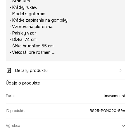
- Strih slim.
- Krátky rukáv.
- Model s golierom.
- Krátke zapínanie na gombíky.
- Vzorovaná pletenina.
- Paisley vzor.
- Dĺžka: 74 cm.
- Šírka hrudníka: 55 cm.
- Veľkosti pre rozmer: L.
Detaily produktu
Údaje o produkte
Farba
tmavomodrá
ID produktu
RS25-POM020-59A
Výrobca