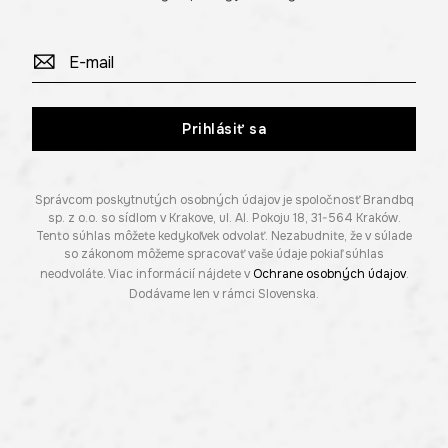
Prihlásiť sa
Správcom poskytnutých osobných údajov je spoločnosť Brandbq
sp. z o.o. so sídlom v Krakove, ul. Al. Pokoju 18, 31-564 Kraków.
Tento súhlas môžete kedykoľvek odvolať. Nezabudnite, že v súlade
so zákonom môžeme spracovať vaše údaje pokiaľ súhlas
neodvoláte. Viac informácií nájdete v
Ochrane osobných údajov
.
Dodávame len v rámci Slovenska.