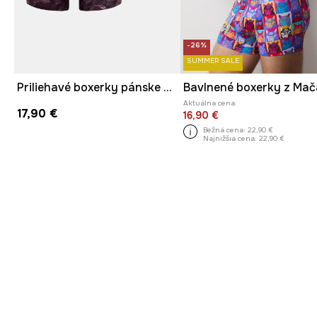
-26%
SUMMER SALE
Priliehavé boxerky pánske bavlnené s elastanom 2-pak
Aktuálna cena:
17,90 €
16,90 €
Bežná cena:
22,90 €
Najnižšia cena:
22,90 €