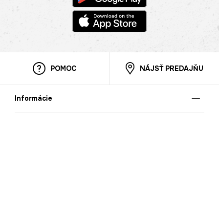
POMOC
NÁJSŤ PREDAJŇU
Informácie
O nás
Mobilná apilkácia
Pravidlá pre prezentovanie tovaru
Blog
Kontaktné údaje