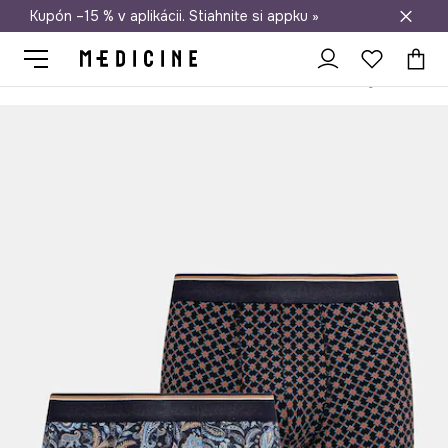
Kupón –15 % v aplikácii. Stiahnite si appku »
Doprava zadarmo od 50 €
Medicine
On
Oblečenie
Spodná bielizeň
Boxerky