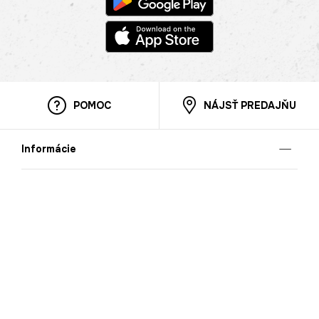
POMOC
NÁJSŤ PREDAJŇU
Informácie
O nás
Mobilná apilkácia
Pravidlá pre prezentovanie tovaru
Blog
Kontaktné údaje