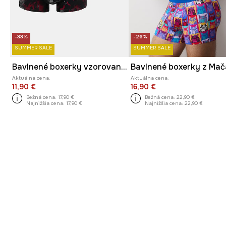
-33%
-26%
SUMMER SALE
SUMMER SALE
Bavlnené boxerky vzorované s elastanom (2-pack)
Aktuálna cena:
Aktuálna cena:
11,90 €
16,90 €
Bežná cena:
17,90 €
Bežná cena:
22,90 €
Najnižšia cena:
17,90 €
Najnižšia cena:
22,90 €