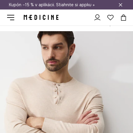
Kupón –15 % v aplikácii. Stiahnite si appku »
Doprava zadarmo od 50 €
Medicine
On
Oblečenie
Spodná bielizeň
Boxerky