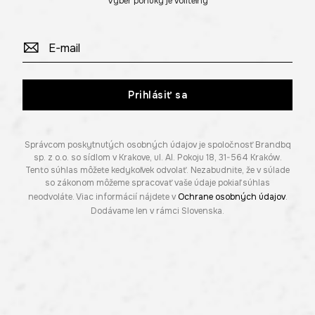
Výber ponuky je voliteľný
Prihlásiť sa
Správcom poskytnutých osobných údajov je spoločnosť Brandbq
sp. z o.o. so sídlom v Krakove, ul. Al. Pokoju 18, 31-564 Kraków.
Tento súhlas môžete kedykoľvek odvolať. Nezabudnite, že v súlade
so zákonom môžeme spracovať vaše údaje pokiaľ súhlas
neodvoláte. Viac informácií nájdete v
Ochrane osobných údajov
.
Dodávame len v rámci Slovenska.