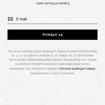
Výber ponuky je voliteľný
Prihlásiť sa
Správcom poskytnutých osobných údajov je spoločnosť Brandbq
sp. z o.o. so sídlom v Krakove, ul. Al. Pokoju 18, 31-564 Kraków.
Tento súhlas môžete kedykoľvek odvolať. Nezabudnite, že v súlade
so zákonom môžeme spracovať vaše údaje pokiaľ súhlas
neodvoláte. Viac informácií nájdete v
Ochrane osobných údajov
.
Dodávame len v rámci Slovenska.