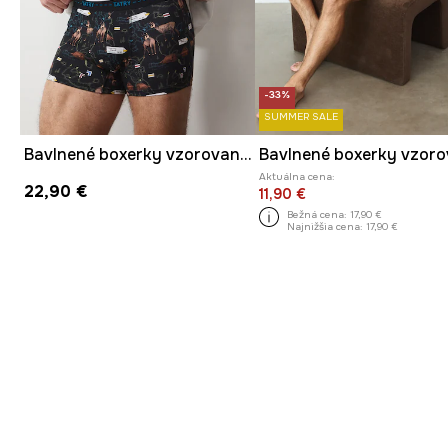
-33%
SUMMER SALE
Bavlnené boxerky vzorované s elastanom (3-pack)
Aktuálna cena:
22,90 €
11,90 €
Bežná cena:
17,90 €
Najnižšia cena:
17,90 €