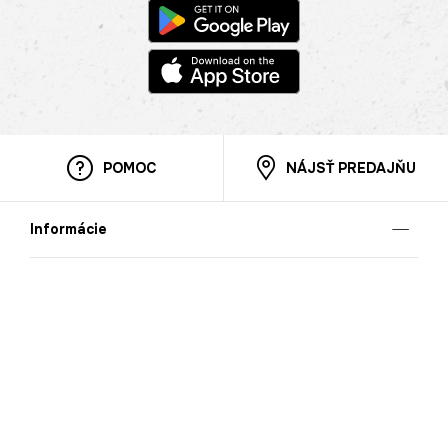
POMOC
NÁJSŤ PREDAJŇU
Informácie
O nás
Mobilná apilkácia
Pravidlá pre prezentovanie tovaru
Blog
Kontaktné údaje