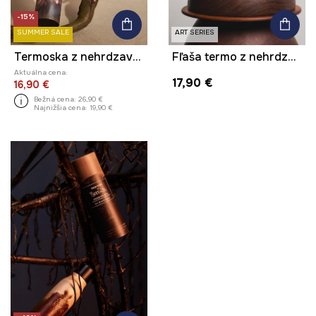
-15%
SUMMER SALE
ART SERIES
Termoska z nehrdzavejúcej ocele
Fľaša termo z nehrdzavejúcej ocele z kolekcie Ilona Tambor x Medicine
Aktuálna cena:
17,90 €
16,90 €
Bežná cena:
26,90 €
Najnižšia cena:
19,90 €