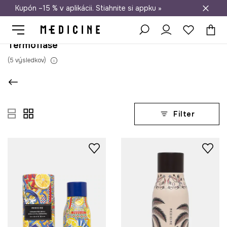
Kupón –15 % v aplikácii. Stiahnite si appku »
Doprava zadarmo od 50 €
Termofľaše
(
5
výsledkov
)
Filter