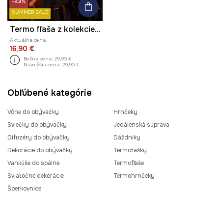
-43%
SUMMER SALE
Termo fľaša z kolekcie Zdzisław Beksiński x Medicine
Aktuálna cena:
16,90 €
Bežná cena:
29,90 €
Najnižšia cena:
29,90 €
Obľúbené kategórie
Vône do obývačky
Hrnčeky
Sviečky do obývačky
Jedálenská súprava
Difuzéry do obývačky
Dáždniky
Dekorácie do obývačky
Termotašky
Vankúše do spálne
Termofľaše
Sviatočné dekorácie
Termohrnčeky
Šperkovnice