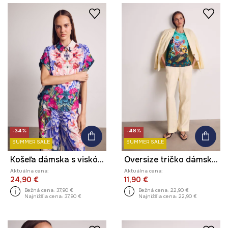
-34%
-48%
SUMMER SALE
SUMMER SALE
Košeľa dámska s viskózou z kolekcie Kit Mizeres x Medicine
Oversize tričko dámske bavlnené s elastanom z kolekcie Kit Mizeres x Medicine
Aktuálna cena:
Aktuálna cena:
24,90 €
11,90 €
Bežná cena:
37,90 €
Bežná cena:
22,90 €
Najnižšia cena:
37,90 €
Najnižšia cena:
22,90 €