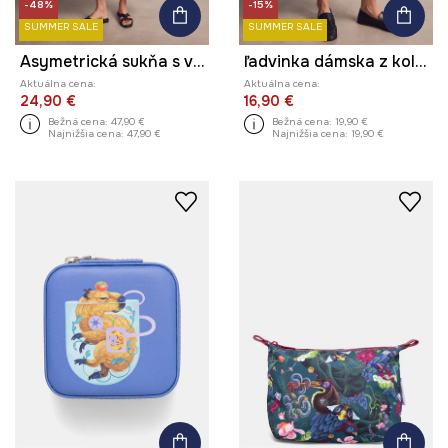
-48%
-15%
SUMMER SALE
SUMMER SALE
Asymetrická sukňa s viskózou z kolekcie Kit Mizeres x Medicine
ľadvinka dámska z kolekcie Kit Mizeres x Medicine
Aktuálna cena:
Aktuálna cena:
24,90 €
16,90 €
Bežná cena:
47,90 €
Bežná cena:
19,90 €
Najnižšia cena:
47,90 €
Najnižšia cena:
19,90 €