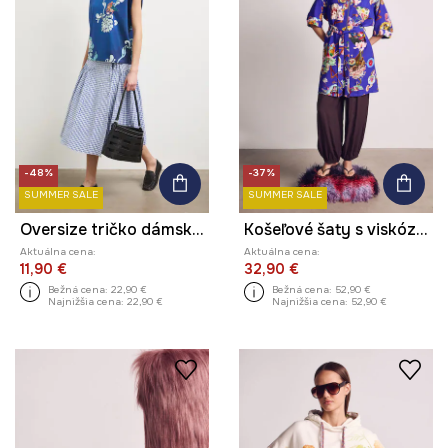
-48%
-37%
SUMMER SALE
SUMMER SALE
Oversize tričko dámske bavlnené s elastanom z kolekcie Kit Mizeres x Medicine
Košeľové šaty s viskózou z kolekcie Kit Mizeres x Medicine
Aktuálna cena:
Aktuálna cena:
11,90 €
32,90 €
Bežná cena:
22,90 €
Bežná cena:
52,90 €
Najnižšia cena:
22,90 €
Najnižšia cena:
52,90 €