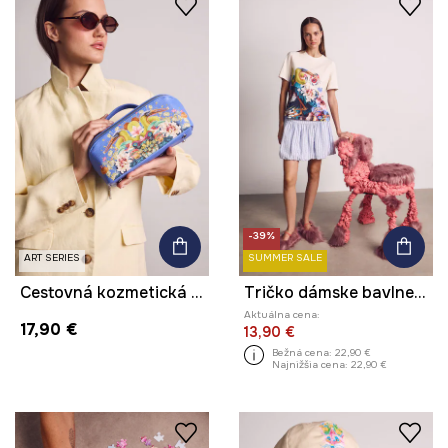
-39%
ART SERIES
SUMMER SALE
Cestovná kozmetická taška z imitácie kože z kolekcie Kit Mizeres x Medicine
Tričko dámske bavlnené s elastanom z kolekcie Kit Mizeres x Medicine
Aktuálna cena:
17,90 €
13,90 €
Bežná cena:
22,90 €
Najnižšia cena:
22,90 €