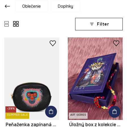
oblečenie
doplnky
Filter
-29%
SUMMER SALE
ART SERIES
Peňaženka zapínaná na sponu z imitácie kože z kolekcie Kit Mizeres x Medicine
Úložný box z kolekcie Kit Mizeres x Medicine