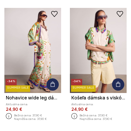
-34%
-34%
SUMMER SALE
SUMMER SALE
Nohavice wide leg dámske s viskózou high waist z kolekcie Kit Mizeres x Medicine
Košeľa dámska s viskózou z kolekcie Kit Mizeres x Medicine
Aktuálna cena:
Aktuálna cena:
24,90 €
24,90 €
Bežná cena:
37,90 €
Bežná cena:
37,90 €
Najnižšia cena:
37,90 €
Najnižšia cena:
37,90 €