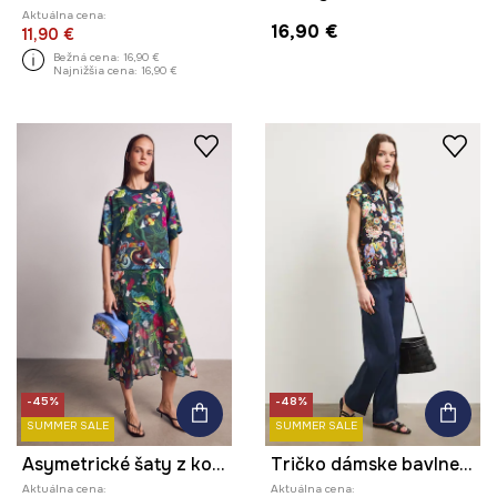
Aktuálna cena:
16,90 €
11,90 €
Bežná cena:
16,90 €
Najnižšia cena:
16,90 €
-45%
-48%
SUMMER SALE
SUMMER SALE
Asymetrické šaty z kolekcie Kit Mizeres x Medicine
Tričko dámske bavlnené s elastanom z kolekcie Kit Mizeres x Medicine
Aktuálna cena:
Aktuálna cena: