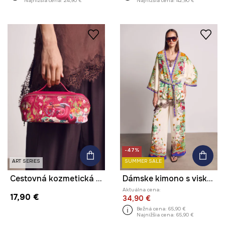
Najnižšia cena:
24,90 €
Najnižšia cena:
42,90 €
-47%
ART SERIES
SUMMER SALE
Cestovná kozmetická taška z imitácie kože z kolekcie Kit Mizeres x Medicine
Dámske kimono s viskózou z kolekcie Kit Mizeres x Medicine
Aktuálna cena:
17,90 €
34,90 €
Bežná cena:
65,90 €
Najnižšia cena:
65,90 €