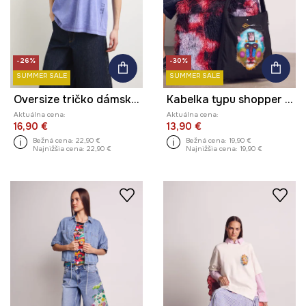
-26%
-30%
SUMMER SALE
SUMMER SALE
Oversize tričko dámske bavlnené z kolekcie Kit Mizeres x Medicine
Kabelka typu shopper dámska bavlnená z kolekcie Kit Mizeres x Medicine
Aktuálna cena:
Aktuálna cena:
16,90 €
13,90 €
Bežná cena:
22,90 €
Bežná cena:
19,90 €
Najnižšia cena:
22,90 €
Najnižšia cena:
19,90 €