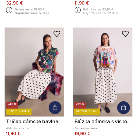
32,90 €
11,90 €
Bežná cena:
59,90 €
Bežná cena:
22,90 €
Najnižšia cena:
59,90 €
Najnižšia cena:
22,90 €
-48%
-39%
SUMMER SALE
SUMMER SALE
Tričko dámske bavlnené s elastanom z kolekcie Kit Mizeres x Medicine
Blúzka dámska s viskózou z kolekcie Kit Mizeres x Medicine
Aktuálna cena:
Aktuálna cena:
11,90 €
19,90 €