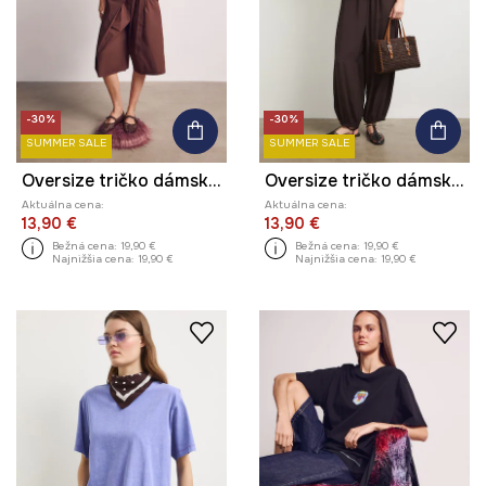
-30%
-30%
SUMMER SALE
SUMMER SALE
Oversize tričko dámske z kolekcie Kit Mizeres x Medicine
Oversize tričko dámske bavlnené z kolekcie Kit Mizeres x Medicine
Aktuálna cena:
Aktuálna cena:
13,90 €
13,90 €
Bežná cena:
19,90 €
Bežná cena:
19,90 €
Najnižšia cena:
19,90 €
Najnižšia cena:
19,90 €