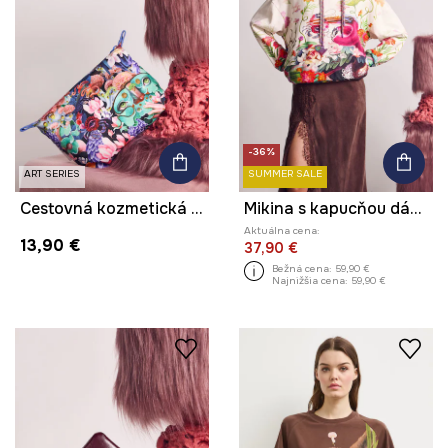
-36%
ART SERIES
SUMMER SALE
Cestovná kozmetická taška z kolekcie Kit Mizeres x Medicine
Mikina s kapucňou dámska bavlnená z kolekcie Kit Mizeres x Medicine
Aktuálna cena:
13,90 €
37,90 €
Bežná cena:
59,90 €
Najnižšia cena:
59,90 €