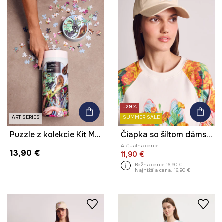
-29%
ART SERIES
SUMMER SALE
Puzzle z kolekcie Kit Mizeres x Medicine
Čiapka so šiltom dámska bavlnená s aplikáciou z kolekcie Kit Mizeres x Medicine
Aktuálna cena:
13,90 €
11,90 €
Bežná cena:
16,90 €
Najnižšia cena:
16,90 €