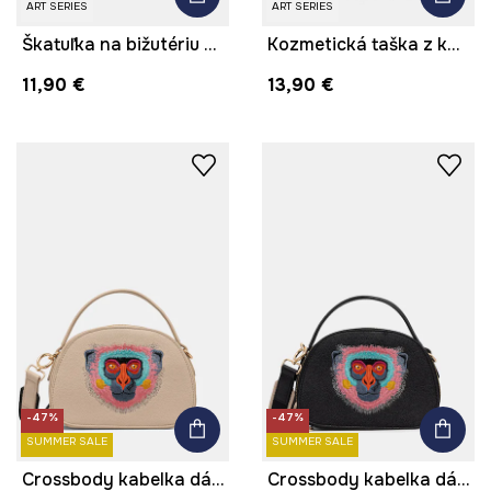
ART SERIES
ART SERIES
Škatuľka na bižutériu z kolekcie Kit Mizeres x Medicine
Kozmetická taška z kolekcie Kit Mizeres x Medicine
11,90 €
13,90 €
-47%
-47%
SUMMER SALE
SUMMER SALE
Crossbody kabelka dámska z imitácie kože z kolekcie Kit Mizeres x Medicine
Crossbody kabelka dámska z imitácie kože z kolekcie Kit Mizeres x Medicine