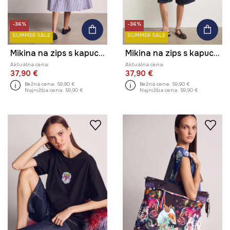
-36%
-36%
SUMMER SALE
SUMMER SALE
Mikina na zips s kapucňou dámska bavlnená z kolekcie Kit Mizeres x Medicine
Mikina na zips s kapucňou dámska bavlnená z kolekcie Kit Mizeres x Medicine
Aktuálna cena:
Aktuálna cena:
37,90 €
37,90 €
Bežná cena:
59,90 €
Bežná cena:
59,90 €
Najnižšia cena:
59,90 €
Najnižšia cena:
59,90 €