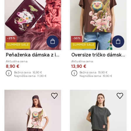
-25%
-30%
SUMMER SALE
SUMMER SALE
Peňaženka dámska z imitácie kože z kolekcie Kit Mizeres x Medicine
Oversize tričko dámske z kolekcie Kit Mizeres x Medicine
Aktuálna cena:
Aktuálna cena:
8,90 €
13,90 €
Bežná cena:
16,90 €
Bežná cena:
19,90 €
Najnižšia cena:
11,90 €
Najnižšia cena:
19,90 €