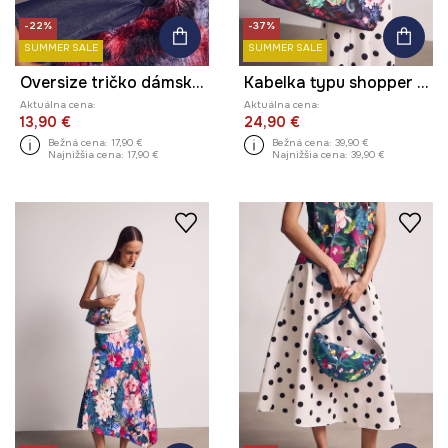
-22%
-37%
SUMMER SALE
SUMMER SALE
Oversize tričko dámske bavlnené z kolekcie Kit Mizeres x Medicine
Kabelka typu shopper dámska s kľúčenkou z kolekcie Kit Mizeres x Medicine
Aktuálna cena:
Aktuálna cena:
13,90 €
24,90 €
Bežná cena:
17,90 €
Bežná cena:
39,90 €
Najnižšia cena:
17,90 €
Najnižšia cena:
39,90 €