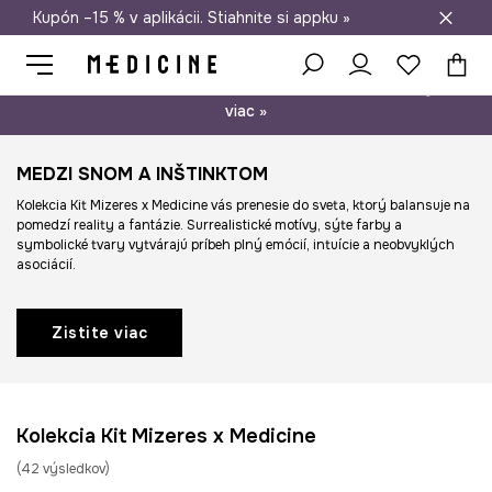
Kupón –15 % v aplikácii. Stiahnite si appku »
Doprava zadarmo od 50 €
Psst… máme pre vás kupón –15 % na nezľavnené produkty. Zistite
viac »
MEDZI SNOM A INŠTINKTOM
Kolekcia Kit Mizeres x Medicine vás prenesie do sveta, ktorý balansuje na
pomedzí reality a fantázie. Surrealistické motívy, sýte farby a
symbolické tvary vytvárajú príbeh plný emócií, intuície a neobvyklých
asociácií.
Zistite viac
Kolekcia Kit Mizeres x Medicine
(
42
výsledkov
)