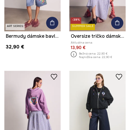
-39%
ART SERIES
SUMMER SALE
Bermudy dámske bavlnené regular waist z kolekcie Kit Mizeres x Medicine
Oversize tričko dámske bavlnené s elastanom z kolekcie Kit Mizeres x Medicine
Aktuálna cena:
32,90 €
13,90 €
Bežná cena:
22,90 €
Najnižšia cena:
22,90 €