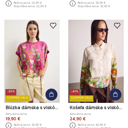
Bežná cena:
22,90 €
Bežná cena:
32,90 €
Najnižšia cena:
22,90 €
Najnižšia cena:
32,90 €
-20%
-41%
SUMMER SALE
SUMMER SALE
Blúzka dámska s viskózou z kolekcie Kit Mizeres x Medicine
Košeľa dámska s viskózou z kolekcie Kit Mizeres x Medicine
Aktuálna cena:
Aktuálna cena:
19,90 €
24,90 €
Bežná cena:
32,90 €
Bežná cena:
42,90 €