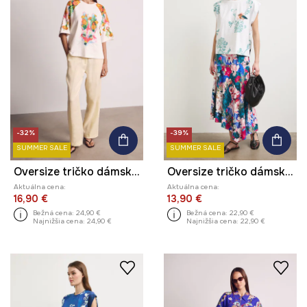
-32%
-39%
SUMMER SALE
SUMMER SALE
Oversize tričko dámske bavlnené z kolekcie Kit Mizeres x Medicine
Oversize tričko dámske bavlnené s elastanom z kolekcie Kit Mizeres x Medicine
Aktuálna cena:
Aktuálna cena:
16,90 €
13,90 €
Bežná cena:
24,90 €
Bežná cena:
22,90 €
Najnižšia cena:
24,90 €
Najnižšia cena:
22,90 €