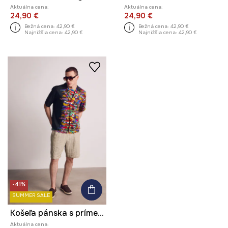
Aktuálna cena:
Aktuálna cena:
24,90 €
24,90 €
Bežná cena:
42,90 €
Bežná cena:
42,90 €
Najnižšia cena:
42,90 €
Najnižšia cena:
42,90 €
-41%
SUMMER SALE
Košeľa pánska s prímesou ľanu z kolekcie Kit Mizeres x Medicine
Aktuálna cena: