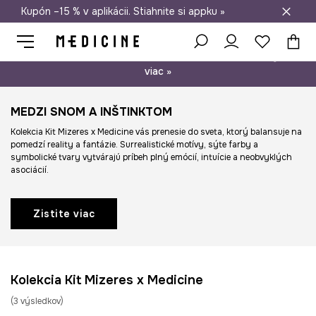
Kupón –15 % v aplikácii. Stiahnite si appku »
Doprava zadarmo od 50 €
Psst… máme pre vás kupón –15 % na nezľavnené produkty. Zistite
viac »
MEDZI SNOM A INŠTINKTOM
Kolekcia Kit Mizeres x Medicine vás prenesie do sveta, ktorý balansuje na
pomedzí reality a fantázie. Surrealistické motívy, sýte farby a
symbolické tvary vytvárajú príbeh plný emócií, intuície a neobvyklých
asociácií.
Zistite viac
Kolekcia Kit Mizeres x Medicine
(
3
výsledkov
)