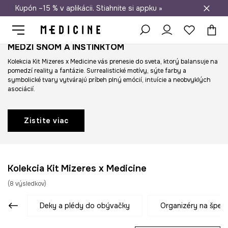
Kupón –15 % v aplikácii. Stiahnite si appku »
Doprava zadarmo od 50 €
MEDZI SNOM A INŠTINKTOM
Kolekcia Kit Mizeres x Medicine vás prenesie do sveta, ktorý balansuje na
pomedzí reality a fantázie. Surrealistické motívy, sýte farby a
symbolické tvary vytvárajú príbeh plný emócií, intuície a neobvyklých
asociácií.
Zistite viac
Kolekcia Kit Mizeres x Medicine
(
8
výsledkov
)
deky a plédy do obývačky
organizéry na šper