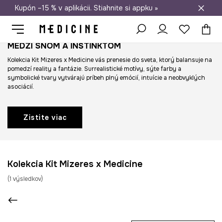
Kupón –15 % v aplikácii. Stiahnite si appku »
Doprava zadarmo od 50 €
MEDZI SNOM A INŠTINKTOM
Kolekcia Kit Mizeres x Medicine vás prenesie do sveta, ktorý balansuje na
pomedzí reality a fantázie. Surrealistické motívy, sýte farby a
symbolické tvary vytvárajú príbeh plný emócií, intuície a neobvyklých
asociácií.
Zistite viac
Kolekcia Kit Mizeres x Medicine
(
1
výsledkov
)