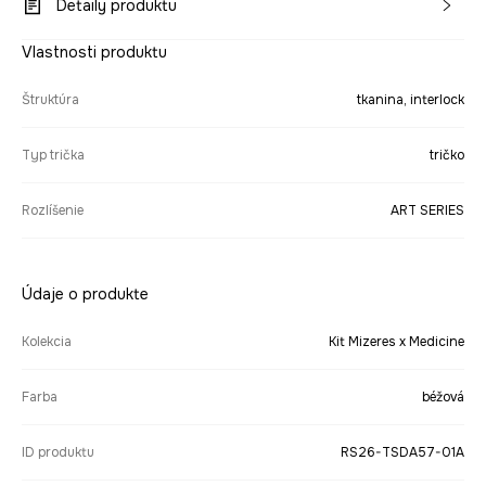
Detaily produktu
Vlastnosti produktu
Štruktúra
tkanina, interlock
Typ trička
tričko
Rozlíšenie
ART SERIES
Údaje o produkte
Kolekcia
Kit Mizeres x Medicine
Farba
béžová
ID produktu
RS26-TSDA57-01A