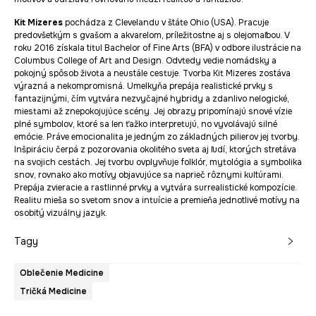
Kit Mizeres
pochádza z Clevelandu v štáte Ohio (USA). Pracuje
predovšetkým s gvašom a akvarelom, príležitostne aj s olejomaľbou. V
roku 2016 získala titul Bachelor of Fine Arts (BFA) v odbore ilustrácie na
Columbus College of Art and Design. Odvtedy vedie nomádsky a
pokojný spôsob života a neustále cestuje. Tvorba Kit Mizeres zostáva
výrazná a nekompromisná. Umelkyňa prepája realistické prvky s
fantazijnými, čím vytvára nezvyčajné hybridy a zdanlivo nelogické,
miestami až znepokojujúce scény. Jej obrazy pripomínajú snové vízie
plné symbolov, ktoré sa len ťažko interpretujú, no vyvolávajú silné
emócie. Práve emocionalita je jedným zo základných pilierov jej tvorby.
Inšpiráciu čerpá z pozorovania okolitého sveta aj ľudí, ktorých stretáva
na svojich cestách. Jej tvorbu ovplyvňuje folklór, mytológia a symbolika
snov, rovnako ako motívy objavujúce sa naprieč rôznymi kultúrami.
Prepája zvieracie a rastlinné prvky a vytvára surrealistické kompozície.
Realitu mieša so svetom snov a intuície a premieňa jednotlivé motívy na
osobitý vizuálny jazyk.
Tagy
Oblečenie Medicine
Tričká Medicine