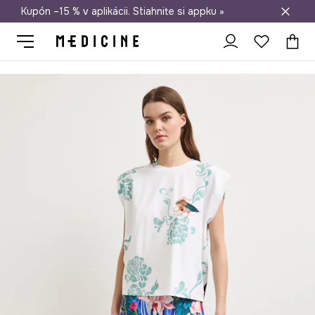
Kupón –15 % v aplikácii. Stiahnite si appku »
Doprava zadarmo od 50 €
Medicine
Ona
Oblečenie
Tričká