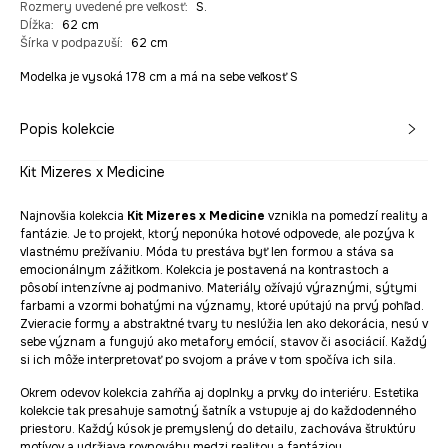
Rozmery uvedené pre veľkosť
:
S.
Dĺžka
:
62 cm
Šírka v podpazuší
:
62 cm
Modelka je vysoká 178 cm a má na sebe veľkosť S
Popis kolekcie
Kit Mizeres x Medicine
Najnovšia kolekcia
Kit Mizeres x Medicine
vznikla na pomedzí reality a
fantázie. Je to projekt, ktorý neponúka hotové odpovede, ale pozýva k
vlastnému prežívaniu. Móda tu prestáva byť len formou a stáva sa
emocionálnym zážitkom. Kolekcia je postavená na kontrastoch a
pôsobí intenzívne aj podmanivo. Materiály ožívajú výraznými, sýtymi
farbami a vzormi bohatými na významy, ktoré upútajú na prvý pohľad.
Zvieracie formy a abstraktné tvary tu neslúžia len ako dekorácia, nesú v
sebe význam a fungujú ako metafory emócií, stavov či asociácií. Každý
si ich môže interpretovať po svojom a práve v tom spočíva ich sila.
Okrem odevov kolekcia zahŕňa aj doplnky a prvky do interiéru. Estetika
kolekcie tak presahuje samotný šatník a vstupuje aj do každodenného
priestoru. Každý kúsok je premyslený do detailu, zachováva štruktúru
motívov a udržiava rovnováhu medzi realitou a fantáziou.