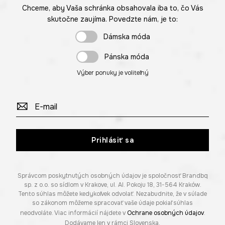
Chceme, aby Vaša schránka obsahovala iba to, čo Vás
skutočne zaujíma. Povedzte nám, je to:
Dámska móda
Pánska móda
Výber ponuky je voliteľný
Prihlásiť sa
Správcom poskytnutých osobných údajov je spoločnosť Brandbq
sp. z o.o. so sídlom v Krakove, ul. Al. Pokoju 18, 31-564 Kraków.
Tento súhlas môžete kedykoľvek odvolať. Nezabudnite, že v súlade
so zákonom môžeme spracovať vaše údaje pokiaľ súhlas
neodvoláte. Viac informácií nájdete v
Ochrane osobných údajov
.
Dodávame len v rámci Slovenska.