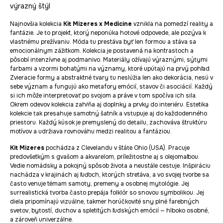
výrazný štýl
Najnovšia kolekcia
Kit Mizeres x Medicine
vznikla na pomedzí reality a
fantázie. Je to projekt, ktorý neponúka hotové odpovede, ale pozýva k
vlastnému prežívaniu. Móda tu prestáva byť len formou a stáva sa
emocionálnym zážitkom. Kolekcia je postavená na kontrastoch a
pôsobí intenzívne aj podmanivo. Materiály ožívajú výraznými, sýtymi
farbami a vzormi bohatými na významy, ktoré upútajú na prvý pohľad.
Zvieracie formy a abstraktné tvary tu neslúžia len ako dekorácia, nesú v
sebe význam a fungujú ako metafory emócií, stavov či asociácií. Každý
si ich môže interpretovať po svojom a práve v tom spočíva ich sila.
Okrem odevov kolekcia zahŕňa aj doplnky a prvky do interiéru. Estetika
kolekcie tak presahuje samotný šatník a vstupuje aj do každodenného
priestoru. Každý kúsok je premyslený do detailu, zachováva štruktúru
motívov a udržiava rovnováhu medzi realitou a fantáziou.
Kit Mizeres
pochádza z Clevelandu v štáte Ohio (USA). Pracuje
predovšetkým s gvašom a akvarelom, príležitostne aj s olejomaľbou.
Vedie nomádsky a pokojný spôsob života a neustále cestuje. Inšpiráciu
nachádza v krajinách aj ľuďoch, ktorých stretáva, a vo svojej tvorbe sa
často venuje témam samoty, premeny a osobnej mytológie. Jej
surrealistická tvorba často prepája folklór so snovou symbolikou. Jej
diela pripomínajú vizuálne, takmer horúčkovité sny plné farebných
svetov, bytostí, duchov a spletitých ľudských emócií — hlboko osobné,
a zároveň univerzálne.