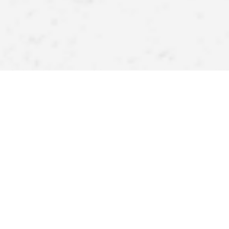
APPlikujte inšpirácie!
Stiahnite si našu aplikáciu a získajte ešte viac výhod.
Atraktívne zľavy, pohodlné nakupovanie a upozornenia na
novinky – teraz na dosah ruky.