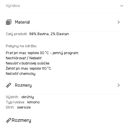
Výrobca
Materiál
Celý produkt
:
98% Bavlna, 2% Elastan
Pokyny na údržbu
:
Prať pri max. teplote 30 °C – jemný program.
Nechlórovať / Nebieliť.
Nesušiť v bubnovej sušičke.
Žehliť pri max. teplote 110 °C.
Nečistiť chemicky.
Rozmery
Výstrih
:
okrúhly
Typ rukáva
:
kimono
Strih
:
oversize
Rozmery