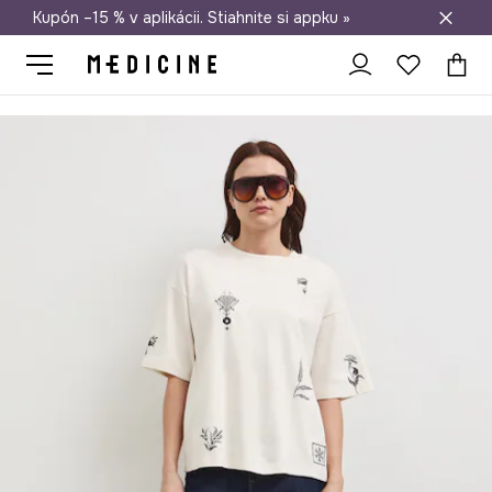
Kupón –15 % v aplikácii. Stiahnite si appku »
Doprava zadarmo od 50 €
Medicine
Ona
Oblečenie
Tričká