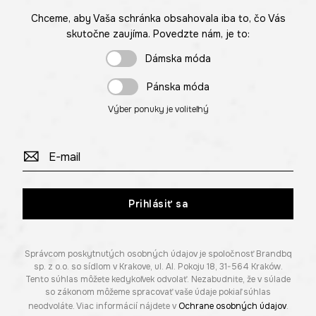
Chceme, aby Vaša schránka obsahovala iba to, čo Vás
skutočne zaujíma. Povedzte nám, je to:
Dámska móda
Pánska móda
Výber ponuky je voliteľný
Prihlásiť sa
Správcom poskytnutých osobných údajov je spoločnosť Brandbq
sp. z o.o. so sídlom v Krakove, ul. Al. Pokoju 18, 31-564 Kraków.
Tento súhlas môžete kedykoľvek odvolať. Nezabudnite, že v súlade
so zákonom môžeme spracovať vaše údaje pokiaľ súhlas
neodvoláte. Viac informácií nájdete v
Ochrane osobných údajov
.