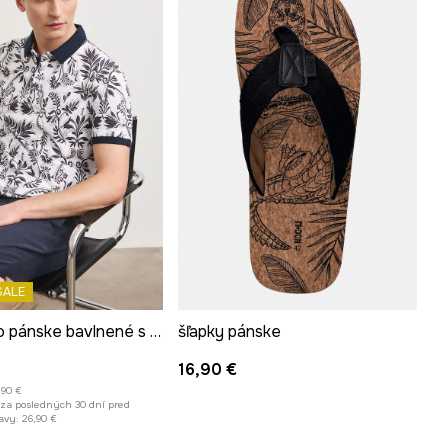
SALE
Polo tričko pánske bavlnené s elastanom
šľapky pánske
16,90 €
,90 €
 za posledných 30 dní pred
avy:
26,90 €