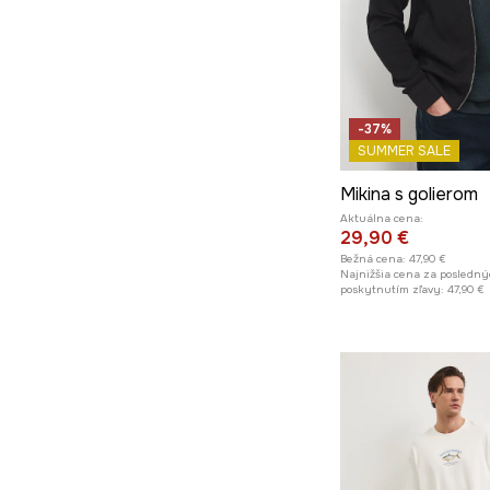
-37%
SUMMER SALE
Mikina s golierom
Aktuálna cena:
29,90 €
Bežná cena:
47,90 €
Najnižšia cena za posledný
poskytnutím zľavy:
47,90 €