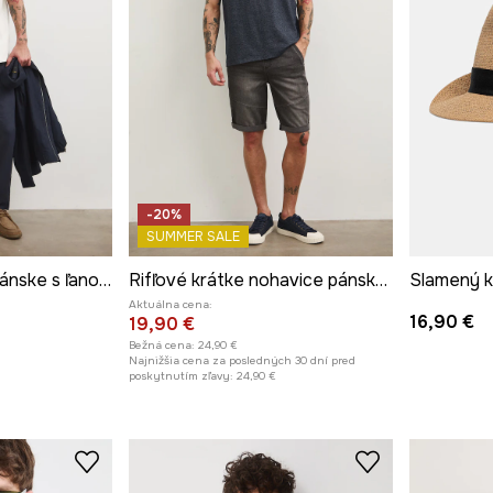
-20%
SUMMER SALE
Nohavice chinos pánske s ľanom
Rifľové krátke nohavice pánske s praným efektom čierna farba
Aktuálna cena:
16,90 €
19,90 €
Bežná cena:
24,90 €
Najnižšia cena za posledných 30 dní pred
poskytnutím zľavy:
24,90 €