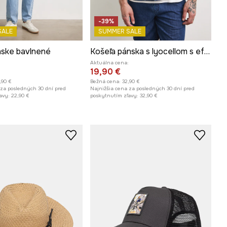
-39%
SALE
SUMMER SALE
nske bavlnené
Košeľa pánska s lyocellom s efektom prania
Aktuálna cena:
19,90 €
,90 €
Bežná cena:
32,90 €
 za posledných 30 dní pred
Najnižšia cena za posledných 30 dní pred
avy:
22,90 €
poskytnutím zľavy:
32,90 €