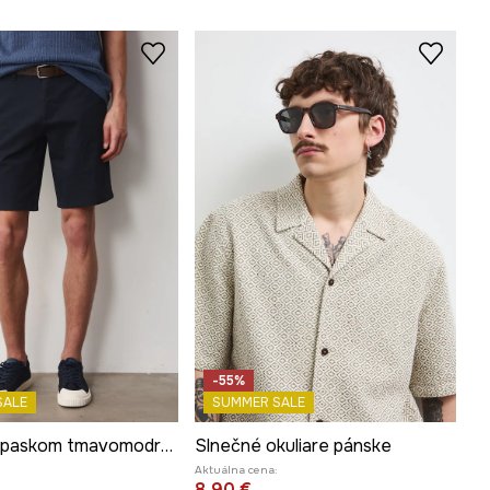
-55%
SALE
SUMMER SALE
Šortky s opaskom tmavomodrá farba
Slnečné okuliare pánske
Aktuálna cena:
8,90 €