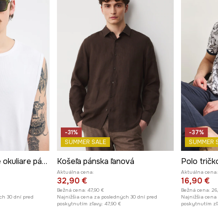
-31%
-37%
SUMMER SALE
SUMMER 
štvorcové slnečné okuliare pánske
Košeľa pánska ľanová
Aktuálna cena:
Aktuálna cena:
32,90 €
16,90 €
Bežná cena:
47,90 €
Bežná cena:
26
ch 30 dní pred
Najnižšia cena za posledných 30 dní pred
Najnižšia cena
poskytnutím zľavy:
47,90 €
poskytnutím zľ