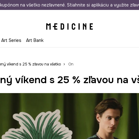
rmo od 50 €
kupónom na všetko nezľavnené. Stiahnite si aplikáciu a využite zľav
Odoslanie aj do 24 hodín
30 dní na 
Art Series
Art Bank
ený víkend s 25 % zľavou na všetko
On
ný víkend s 25 % zľavou na v