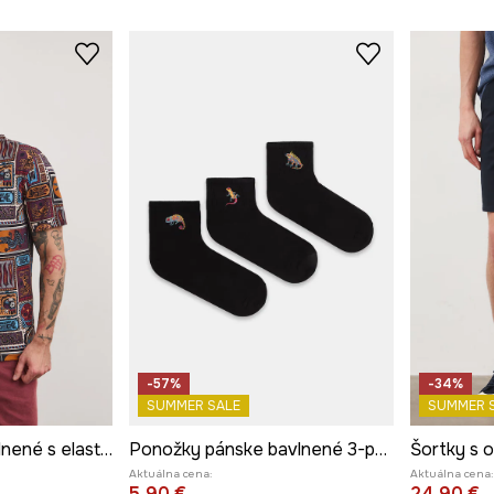
-57%
-34%
SUMMER SALE
SUMMER 
Tričko pánske bavlnené s elastanom
Ponožky pánske bavlnené 3-pack
Aktuálna cena:
Aktuálna cena:
5,90 €
24,90 €