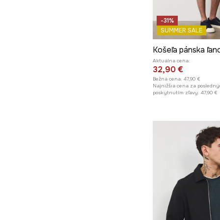
-31%
SUMMER SALE
Košeľa pánska ľan
Aktuálna cena:
32,90 €
Bežná cena:
47,90 €
Najnižšia cena za posledný
poskytnutím zľavy:
47,90 €