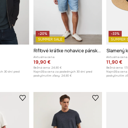
-20%
-33%
SUMMER SALE
SUMMER 
Rifľové krátke nohavice pánske s praným efektom
Aktuálna cena:
Aktuálna cena:
19,90 €
11,90 €
Bežná cena:
24,90 €
Bežná cena:
17
ch 30 dní pred
Najnižšia cena za posledných 30 dní pred
Najnižšia cena
poskytnutím zľavy:
24,90 €
poskytnutím zľ