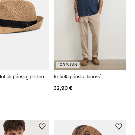
100 % ĽAN
Slamený klobúk pánsky pletený s aplikáciou
Košeľa pánska ľanová
32,90 €