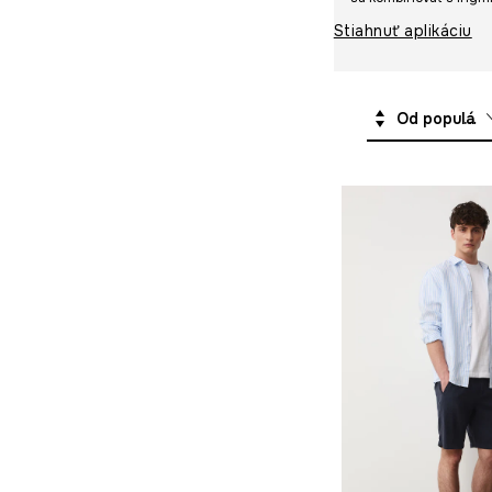
Plážové doplnky
Hry
Stiahnuť aplikáciu
Darčeky
Kozmetické tašky
Od populárnych