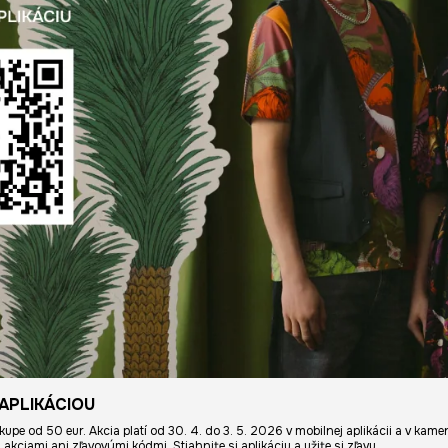
APLIKÁCIOU
kupe od 50 eur. Akcia platí od 30. 4. do 3. 5. 2026 v mobilnej aplikácii a v k
kciami ani zľavovými kódmi. Stiahnite si aplikáciu a užite si zľavu.