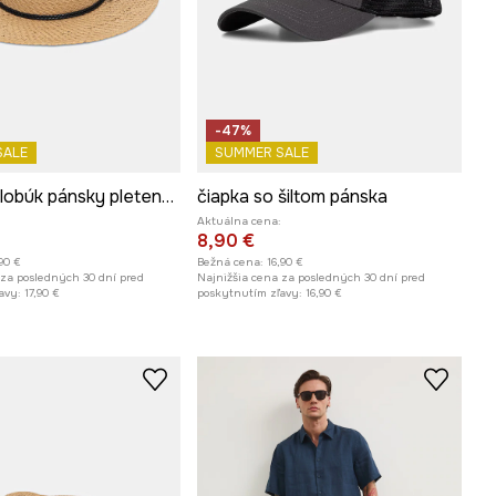
-47%
SALE
SUMMER SALE
Slamený klobúk pánsky pletený s aplikáciou
čiapka so šiltom pánska
Aktuálna cena:
8,90 €
,90 €
Bežná cena:
16,90 €
 za posledných 30 dní pred
Najnižšia cena za posledných 30 dní pred
avy:
17,90 €
poskytnutím zľavy:
16,90 €