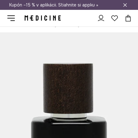
Kupón –15 % v aplikácii. Stiahnite si appku »
Doprava zadarmo od 50 €
Medicine
On
Doplnky
Parfumy