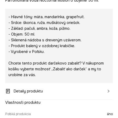
Parfumovaná voda Nocturnal Illusion o objeme 50 ml.
- Hlavné tóny: mäta, mandarínka, grapefruit.
- Srdce: škorica, ruža, muškátový oriešok.
- Základ: pačuli, ambra, koža, pižmo.
- Objem: 50 ml.
- Sklenená nádoba s dreveným uzáverom.
- Produkt balený v ozdobnej krabičke.
- Vyrobené v Poľsku.
Chcete tento produkt darčekovo zabaliť? V nákupnom
košíku vyberte možnosť „Zabaliť ako darček“ a my to
urobíme za vás.
Detaily produktu
Vlastnosti produktu
Poľská produkcia
áno