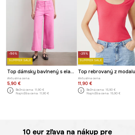
-50%
-25%
SUMMER SALE
SUMMER SALE
Top dámsky bavlnený s elastanom hladký
Aktuálna cena:
Aktuálna cena:
5,90 €
11,90 €
Bežná cena:
11,90 €
Bežná cena:
15,90 €
Najnižšia cena:
11,90 €
Najnižšia cena:
15,90 €
10 eur
zľava na nákup pre