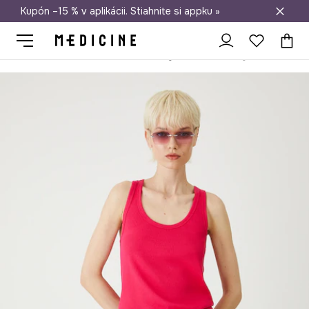
Kupón –15 % v aplikácii. Stiahnite si appku »
Doprava zadarmo od 50 €
Medicine
Ona
Oblečenie
Topy