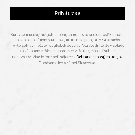
Prihlásiť sa
Správcom poskytnutých osobných údajov je spoločnosť Brandbq
sp. z o.o. so sídlom v Krakove, ul. Al. Pokoju 18, 31-564 Kraków.
Tento súhlas môžete kedykoľvek odvolať. Nezabudnite, že v súlade
so zákonom môžeme spracovať vaše údaje pokiaľ súhlas
neodvoláte. Viac informácií nájdete v
Ochrane osobných údajov
.
Dodávame len v rámci Slovenska.