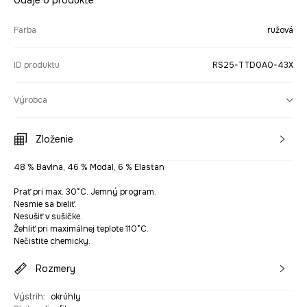
Údaje o produkte
Farba
ružová
ID produktu
RS25-TTD0A0-43X
Výrobca
Zloženie
48 % Bavlna, 46 % Modal, 6 % Elastan
Prať pri max. 30°C. Jemný program.
Nesmie sa bieliť.
Nesušiť v sušičke.
Žehliť pri maximálnej teplote 110°C.
Nečistite chemicky.
Rozmery
Výstrih
:
okrúhly