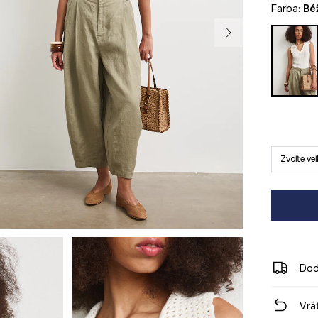
Farba:
b
Zvoľte ve
Dod
Vrá