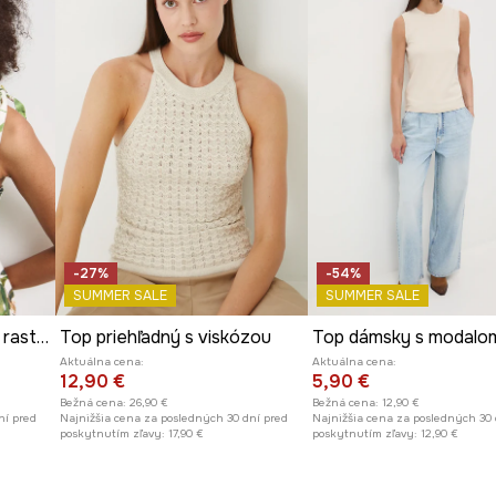
 spestruje vzhľad
 sa kombinuje s
-27%
-54%
SUMMER SALE
SUMMER SALE
Top dámsky bavlnený s rastlinným motívom
Top priehľadný s viskózou
Top dámsky s modalo
Aktuálna cena:
Aktuálna cena:
12,90 €
5,90 €
Bežná cena:
26,90 €
Bežná cena:
12,90 €
ní pred
Najnižšia cena za posledných 30 dní pred
Najnižšia cena za posledných 30 
poskytnutím zľavy:
17,90 €
poskytnutím zľavy:
12,90 €