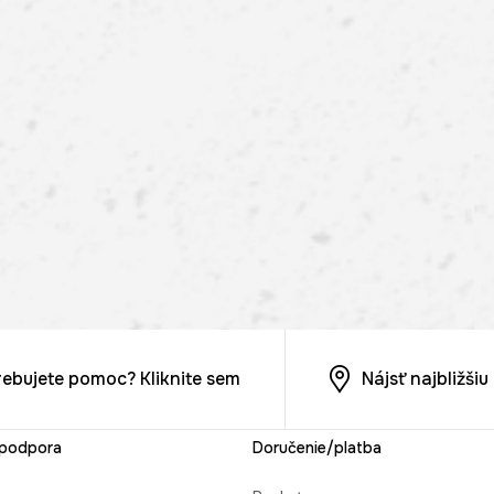
rebujete pomoc? Kliknite sem
Nájsť najbližši
 podpora
Doručenie/platba