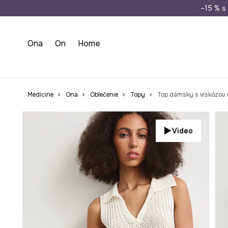
Doprava zada
–15 % s 
Ona
On
Home
Medicine
Ona
Oblečenie
Topy
Top dámsky s viskózou 
Video