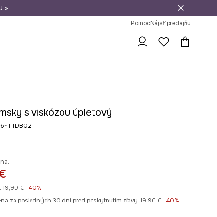
u »
vrátenie tovaru
Pomoc
Nájsť predajňu
msky s viskózou úpletový
26-TTDB02
ena:
 €
:
19,90 €
-40%
ena za posledných 30 dní pred poskytnutím zľavy:
19,90 €
 -40%