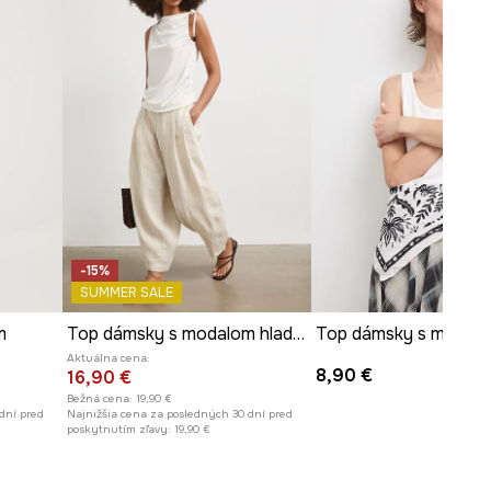
Rozmery uvedené pre veľkosť
:
S.
Dĺžka
:
55 cm
Šírka v podpazuší
:
37 cm
Modelka je vysoká 173 cm a má
na sebe veľkosť S
Pozrite si rozmery produktu
-15%
SUMMER SALE
m
Top dámsky s modalom hladký
Aktuálna cena:
8,90 €
16,90 €
Bežná cena:
19,90 €
dní pred
Najnižšia cena za posledných 30 dní pred
poskytnutím zľavy:
19,90 €