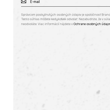
Správcom poskytnutých osobných údajov je spoločnosť Brandbq s
Tento súhlas môžete kedykoľvek odvolať. Nezabudnite, že v sú
neodvoláte. Viac informácií nájdete v
Ochrane osobných údajo