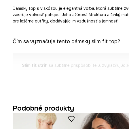
Dámsky top s viskózou je elegantná voľba, ktorá subtílne z
zaisťuje voľnosť pohybu. Jeho ažúrová štruktúra a ľahký mate
pre ležérne outfity, dodávajúc im vzdušnosť a jemnosť.
Čím sa vyznačuje tento dámsky slim fit top?
Slim fit strih
sa subtílne prispôsobí telu, zvýrazňujúc 
V zložení
prevažuje viskóza
, čo zaisťuje mäkkosť na d
priedušnosť, čo zvyšuje pohodlie pri nosení.
Strih bez rukávov
umožňuje voľnosť pohybu a je ideáln
teplotou.
Podobné produkty
Výstrih do V s golierom
opticky predlžuje krk a dodáva