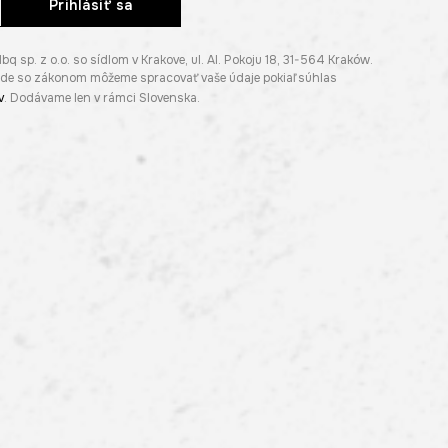
Prihlásiť sa
p. z o.o. so sídlom v Krakove, ul. Al. Pokoju 18, 31-564 Kraków.
lade so zákonom môžeme spracovať vaše údaje pokiaľ súhlas
v
. Dodávame len v rámci Slovenska.