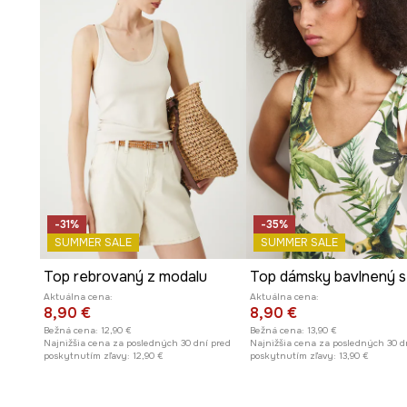
Ažúrová štruktúra
materiálu dodáva ľahkosť a subtílne
topu.
Hladký vzor
zabezpečuje, že top je univerzálny a ľahko
rôznymi prvkami šatníka.
-31%
-35%
SUMMER SALE
SUMMER SALE
Top rebrovaný z modalu
Aktuálna cena:
Aktuálna cena:
8,90 €
8,90 €
Bežná cena:
12,90 €
Bežná cena:
13,90 €
Najnižšia cena za posledných 30 dní pred
Najnižšia cena za posledných 30 d
poskytnutím zľavy:
12,90 €
poskytnutím zľavy:
13,90 €