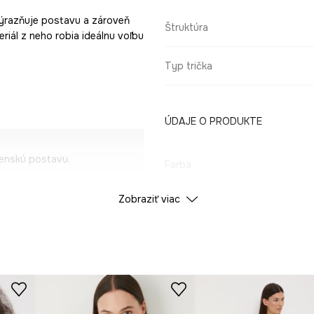
výrazňuje postavu a zároveň
Štruktúra
riál z neho robia ideálnu voľbu
Typ trička
ÚDAJE O PRODUKTE
ženskú postavu.
Farba
otyk a podporuje
Zobraziť viac
ID produktu
RS26
y na dni s vyššou
Výrobca
 outfitu eleganciu.