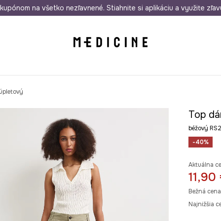
rmo od 50 €
kupónom na všetko nezľavnené. Stiahnite si aplikáciu a využite zľav
Odoslanie aj do 24 hodín
30 dní na 
úpletový
Top dá
béžový RS
-40%
Aktuálna c
11,90
Bežná cena
Najnižšia c