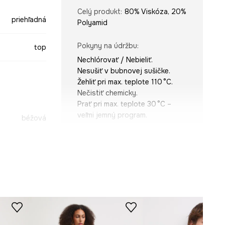
Celý produkt
:
80% Viskóza, 20%
priehľadná
Polyamid
Pokyny na údržbu
:
top
Nechlórovať / Nebieliť.
Nesušiť v bubnovej sušičke.
Žehliť pri max. teplote 110 °C.
Nečistiť chemicky.
Prať pri max. teplote 30 °C –
veľmi jemný program.
béžová
-TTDB02-01X
STRIH
Výstrih
:
V výstrih, s golierom
Strih
:
slim fit
ROZMERY