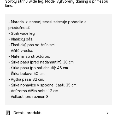
Šortky strihu wide leg. Model vytvorený tkaniny s prímesou
ľanu.
- Materiál z ľanovej zmesi zaisťuje pohodlie a
priedušnosť.
- Strih wide leg.
- Klasický pás.
- Elastický pás so šnúrkami.
- Všité vrecká.
- Materiál so štruktúrou.
- Šírka pásu (pred natiahnutím): 36 cm.
- Šírka pásu (po natiahnutí): 46 cm.
- Šírka bokov: 50 cm.
- Výška pása: 32 cm.
- Šírka nohavice v spodnej časti: 35 cm.
- Vnútorná dĺžka nohy: 12 cm.
- Veľkosti pre rozmer: S.
Detaily produktu