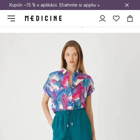
Kupón –15 % v aplikácii. Stiahnite si appku »
Doprava zadarmo od 50 €
Medicine
Ona
Oblečenie
Kraťasy