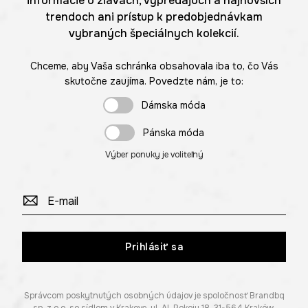
informácie o zľavách, výpredajoch a najnovších
trendoch ani prístup k predobjednávkam
vybraných špeciálnych kolekcií.
Chceme, aby Vaša schránka obsahovala iba to, čo Vás
skutočne zaujíma. Povedzte nám, je to:
Dámska móda
Pánska móda
Výber ponuky je voliteľný
Prihlásiť sa
Správcom poskytnutých osobných údajov je spoločnosť Brandbq