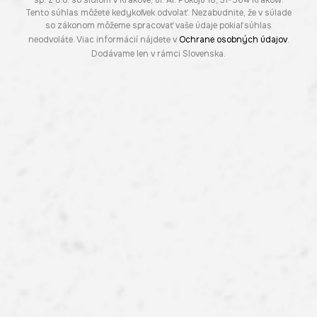
sp. z o.o. so sídlom v Krakove, ul. Al. Pokoju 18, 31-564 Kraków.
Tento súhlas môžete kedykoľvek odvolať. Nezabudnite, že v súlade
so zákonom môžeme spracovať vaše údaje pokiaľ súhlas
neodvoláte. Viac informácií nájdete v
Ochrane osobných údajov
.
Dodávame len v rámci Slovenska.