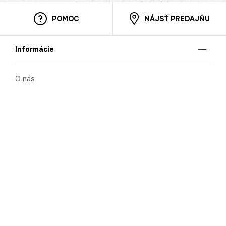
POMOC
NÁJSŤ PREDAJŇU
Informácie
O nás
Mobilná apilkácia
Pravidlá pre prezentovanie tovaru
Blog
Kontaktné údaje
Bezpečnosť
Cooperation
Kariéra